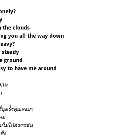
lonely?
y
n the clouds
ing you all the way down
heavy?
 steady
he ground
easy to have me around
หมนะ
น
ฉุดรั้งคุณลงมา
ไหม
ไม่ให้ล่วงหล่น
แข็ง