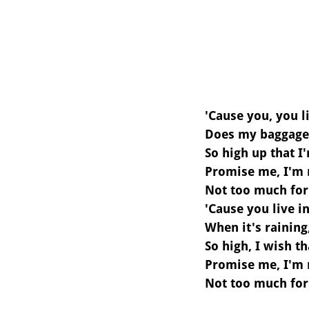
'Cause you, you li
Does my baggage 
So high up that I
Promise mе, I'm 
Not too much for
'Cause you live in
When it's raining
So high, I wish t
Promise me, I'm 
Not too much for