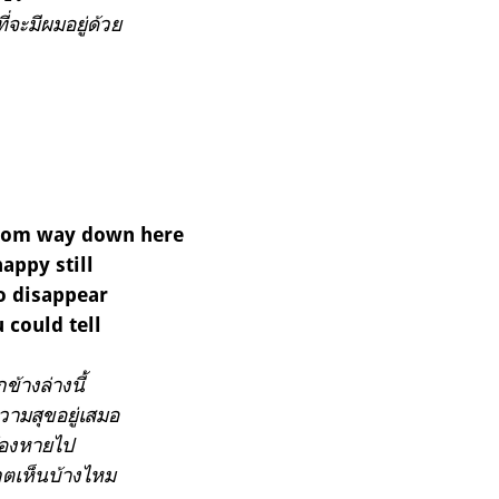
ี่จะมีผมอยู่ด้วย
 from way down here
appy still
to disappear
 could tell
้างล่างนี้
ความสุขอยู่เสมอ
้องหายไป
เกตเห็นบ้างไหม