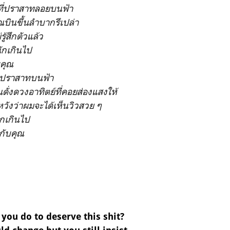
่ที่ปราสาทลอยบนฟ้า
บินขึ้นลำบากรึเปล่า
่รู้สึกตัวแล้ว
ักเกินไป
บคุณ
ในปราสาทบนฟ้า
ดั่งดวงอาทิตย์ที่คอยส่องแสงให้
่หวังว่าผมจะได้เห็นวิวสวย ๆ
กเกินไป
่กับคุณ
 you do to deserve this shit?