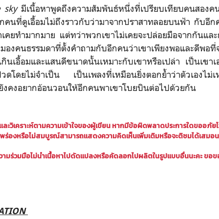
e sky
มีเนื้อหาพูดถึงความสัมพันธ์หนึ่งที่เปรียบเทียบคนสองค
อีกคนที่ดูเอื้อมไม่ถึงราวกับว่ามาจากปราสาทลอยบนฟ้า กับอี
เขาเคยทำมากมาย แต่ทว่าพวกเขาไม่เคยจะปล่อยมือจากกันและก
ุมมองคนธรรมดาที่ตั้งคำถามกับอีกคนว่าเขาเพียงพอและดีพอที่จ
ลเกินเอื้อมและแสนดีขนาดนั้นเหมาะกับเขาหรือเปล่า เป็นเขาเอง
ปวดโดยไม่จำเป็น เป็นเพลงที่เหมือนยิ่งตอกย้ำว่าตัวเองไม่
ก็ยังคงอยากอ้อนวอนให้อีกคนพาเขาโบยบินต่อไปด้วยกัน
ลและ
วิเคราะห์ตามความเข้าใจของผู้เขียน
หากมีข้อผิดพลาดประการใดขออภัยไว้ 
พร่องหรือไม่สมบูรณ์
สามารถแสดงความคิดเห็นเพิ่มเติมหรือจะติชมได้เสมอน
ามร่วมมือไม่นำเนื้อหาไปดัดแปลงหรือคัดลอกไปผลิตในรูปแบบอื่นนะคะ ขอข
LATION