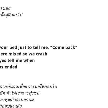
ญหาเลย
ทั้งคู่ลึกลงไป
your bed just to tell me, "Come back"
were mixed so we crash
yes tell me when
has ended
ากที่นอนเพื่อแค่จะขอให้กลับไป
ัด ทำให้เราต่างพุ่งชน
ดของคุณกำลังบอกผม
มดมันจบลงแล้ว