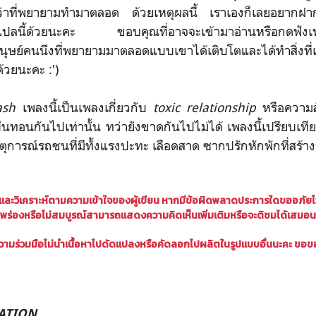
นกว่าที่พยายามทำมาตลอด ด้วยเหตุผลนี้ เราเองก็เลยอยากฝาก
แปลนี้ด้วยนะคะ ขอบคุณที่อาจจะเข้ามาอ่านหรือกดฟังเ
นุษย์คนนึงที่พยายามมาตลอดแบบเขาได้เติบโตและได้ทำสิ่งท
วยนะคะ :')
ash
เพลงนี้เป็นเพลงเกี่ยวกับ
toxic relationship
หรือความสัม
งบั่นทอนกันไปเท่านั้น ทว่ายังขาดกันไปไม่ได้ เพลงนี้เปรียบเที
หตุการณ์รถชนที่มีทั้งแรงปะทะ เลือดสาด ซากปรักหักพักที่สร
ลและ
วิเคราะห์ตามความเข้าใจของผู้เขียน
หากมีข้อผิดพลาดประการใดขออภัยไว้ 
พร่องหรือไม่สมบูรณ์
สามารถแสดงความคิดเห็นเพิ่มเติมหรือจะติชมได้เสมอน
ามร่วมมือไม่นำเนื้อหาไปดัดแปลงหรือคัดลอกไปผลิตในรูปแบบอื่นนะคะ ขอข
LATION