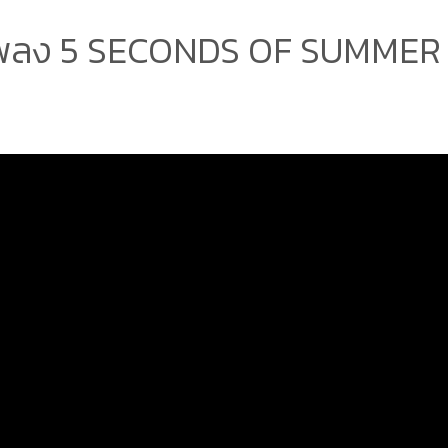
พลง 5 SECONDS OF SUMMER -