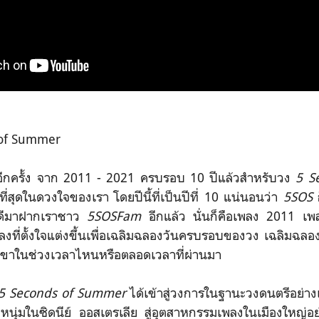
of Summer
อีกครั้ง จาก 2011 - 2021 ครบรอบ 10 ปีแล้วสำหรับวง
5 S
ี่สุดในดวงใจของเรา โดยปีนี้ที่เป็นปีที่ 10 แน่นอนว่า
5SOS
ก
งดีมาฝากเราชาว
5SOSFam
อีกแล้ว นั่นก็คือเพลง 2011 เพลง
งที่ตั้งใจแต่งขึ้นเพื่อเฉลิมฉลองวันครบรอบของวง เฉลิมฉล
พวกเขาในช่วงเวลาไหนหรือตลอดเวลาที่ผ่านมา
5 Seconds of Summer
ได้เข้าสู่วงการในฐานะวงดนตรีอย่าง
นุ่มในซิดนีย์ ออสเตรเลีย สู่อุตสาหกรรมเพลงในเมืองใหญ่อ