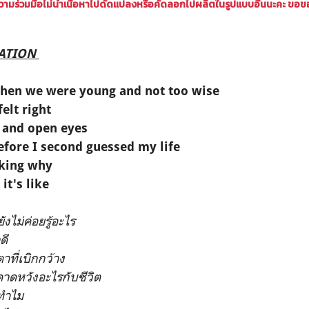
ามร่วมมือไม่นำเนื้อหาไปดัดแปลงหรือคัดลอกไปผลิตในรูปแบบอื่นนะคะ ขอข
LATION
when we were young and not too wise
elt right
 and open eyes
efore I second guessed my life
sking why
t's like
ยังไม่ค่อยรู้อะไร
ดี
ตาที่เบิกกว้าง
องคาดหวังอะไรกับชีวิต
าทำไม