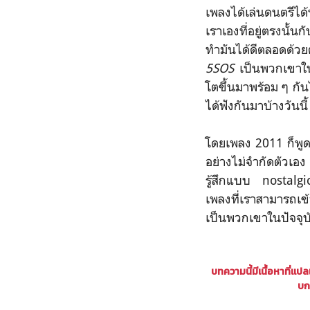
เพลงได้เล่นดนตรีได
เราเองที่อยู่ตรงนั้น
ทำมันได้ดีตลอดด้วยต
5SOS
เป็นพวกเขาในว
โตขึ้นมาพร้อม ๆ กันไ
ได้ฟังกันมาบ้างวันนี
โดยเพลง 2011 ก็พูดถึ
อย่างไม่จำกัดตัวเอง
รู้สึกแบบ nostalgi
เพลงที่เราสามารถเข้
เป็นพวกเขาในปัจจุบ
บทความนี้มีเนื้อหาที่แป
บก