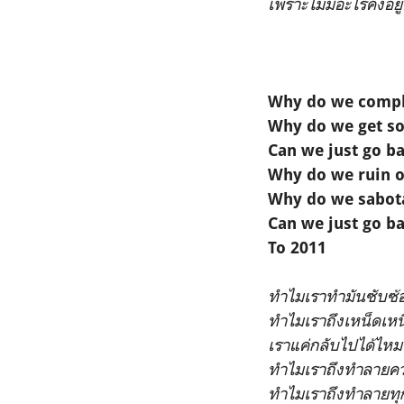
เพราะไม่มีอะไรคงอย
Why do we compli
Why do we get so
Can we just go ba
Why do we ruin 
Why do we sabota
Can we just go ba
To 2011
ทำไมเราทำมันซับซ้อ
ทำไมเราถึงเหน็ดเหนื
เราแค่กลับไปได้ไหม
ทำไมเราถึงทำลายควา
ทำไมเราถึงทำลายทุ