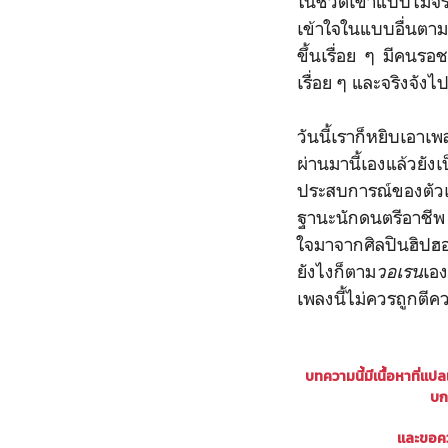
ในชีวิตเขาแบบไม่จร
เข้าใจในแบบอื่นตาม
ขึ้นเรื่อย ๆ มีคนรอ
เรื่อย ๆ และจริงจังไ
วันนี้เราก็หยิบเอาเพ
ผ่านมานี้เองแล้วยัง
ประสบการณ์ของตัวเ
ฐานะนักดนตรีอาชีพ
ใจมาจากศิลปินฮิปฮอ
ยังไงก็ตาม
วอเรน
เอง
เพลงนี้ไม่ควรถูกตีค
บทความนี้มีเนื้อหาที่แป
บก
และขอคว