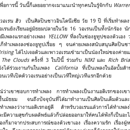
พื่อการนี้ วันนี้ก็เลยอยากจะมาแนะนำทุกคนในรู้จักกับ
Warre
วอเรน ฮิว
เป็นศิลปินชาวอินโดนีเซีย วัย 19 ปี ที่เริ่มทำผลงา
อเรนยังเรียนอยู่มัธยมปลายในวัย 16 วอเรนเป็นทั้งนักร้อง น
ยมีเพลงแรกอย่างเพลง
YELLOW
ที่ลงในช่องยูทูปของตัวเอง
นก็ทำเพลงลงช่องยูทูปเรื่อย ๆ จนค่ายเพลงสนับสนุนศิลปิน
rising
ได้ไปเจอตัวและพา
วอเรน
เข้ามาเป็นน้องใหม่ของค่ายแ
 The Clouds
ครั้งที่ 3 ในปีนี้ ร่วมกับ
NIKI
และ
Rich Bri
งยังได้ร่วมงานกันในเพลง
California
ที่เป็นเพลงในอัลบั้มสำ
มือนเวทีเปิดตัววอเรนอย่างเป็นเวทีใหญ่เวทีแรกอีกด้วย
ณ์ว่าเขาชอบการทำเพลง การทำเพลงเป็นงานอดิเรกของเขาตั้งแต
ชั้นมัธยม จนถึงปัจจุบันที่ได้มาทำงานเป็นศิลปินเต็มตัวและ
ารทำเพลงว่างานอดิเรกอยู่ดี สำหรับวอเรนแล้วการได้ทำเพล
และมีความสุขกับผลลัพธ์แล้วก็ปล่อยออกมาให้คนได้ฟังก็เป็นอะไ
องก็มาจากประสบการณ์ของตัวเขาเอง เรื่องความรัก เรื่องผู้หญ