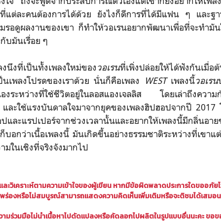
ิงใจ ถึงจะพูดจากประสบการณ์ตัวเองแต่เขาก็ยังอยากให้เพล
ที่แต่ละคนต้องการได้ด้วย ยังไงก็ดีการที่ได้มีแฟน ๆ และฐา
ชมรอดูผลงานของเขา ก็ทำให้วอเรนอยากพัฒนาเพื่อที่จะทำมันให้
ปกับมันเรื่อย ๆ
ลงนึงที่เป็นทั้งเพลงใหม่ของ
วอเรน
ที่เพิ่งปล่อยให้ได้ฟังกันเมื่
เป็นเพลงโปรดของเราด้วย นั่นก็คือเพลง
WEST
เพลงนี้
วอเรน
องระหว่างที่ใช้ชีวิตอยู่ในลอสแองเจลลิส โดยเล่าถึงความก
 และใช้แรงบันดาลใจมาจากยุคของเพลงฮิปฮอปจากปี 2017 
ปและแรปเปอร์จากช่วงเวลานั้นและอยากให้เพลงนี้มีกลิ่นอายข
ก็บอกว่าเนื้อเพลงนี้ มันเกิดขึ้นอย่างธรรมชาติระหว่างที่เขาแ
วามในเชิงที่จริงจังมากไป
ลและ
วิเคราะห์ตามความเข้าใจของผู้เขียน
หากมีข้อผิดพลาดประการใดขออภัยไว้ 
พร่องหรือไม่สมบูรณ์
สามารถแสดงความคิดเห็นเพิ่มเติมหรือจะติชมได้เสมอน
ามร่วมมือไม่นำเนื้อหาไปดัดแปลงหรือคัดลอกไปผลิตในรูปแบบอื่นนะคะ ขอข