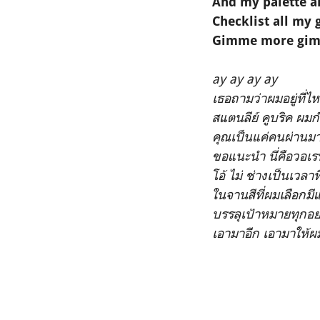
And my palette a
Checklist all my 
Gimme more gim
ay ay ay ay
เธอถามว่าผมอยู่ที่ไหน
สแตนลีย์ คูบริค ผม
คุณเป็นแค่คนผ่านมาด
ขอแนะนำ นี่คือวอ
โอ้ ไม่ ช่างเป็นเวลา
ในจานสีที่ผมเลือกมี
บรรลุเป้าหมายทุกอย
เอามาอีก เอามาให้ผ