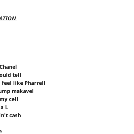
LATION
 Chanel
ould tell
 feel like Pharrell
bump makavel
 my cell
 a L
ain't cash
ล