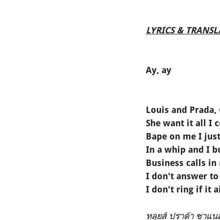
LYRICS & TRANS
Ay, ay
Louis and Prada,
She want it all I c
Bape on me I just
In a whip and I 
Business calls in
I don't answer to
I don't ring if it 
หลุยส์ ปราด้า ชาแน