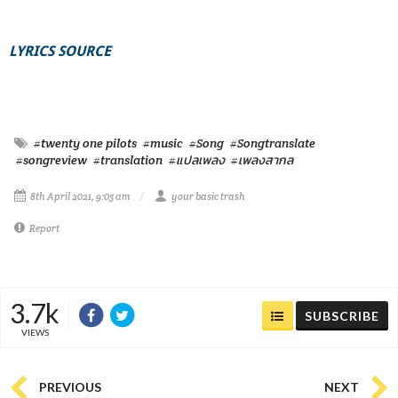
LYRICS SOURCE
#twenty one pilots
#music
#Song
#Songtranslate
#songreview
#translation
#แปลเพลง
#เพลงสากล
8th April 2021, 9:05 am
your basic trash
Report
3.7k
SUBSCRIBE
VIEWS
PREVIOUS
NEXT