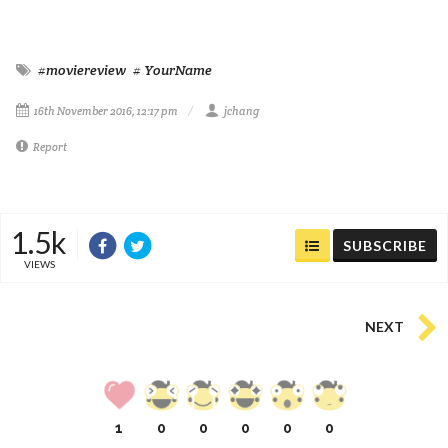
#moviereview
# YourName
16th November 2016, 12:17 pm
jchang
Report
1.5k
SUBSCRIBE
VIEWS
NEXT
1
0
0
0
0
0