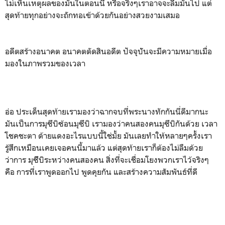
ไม่เห็นเหตุผลของมันในตอนนี้ หรือจริงๆเราอาจจะลืมมันไป แต่
สุดท้ายทุกอย่างจะถักทอเข้าด้วยกันอย่างสวยงามเสมอ
อดีตสร้างอนาคต อนาคตตัดสินอดีต ปัจจุบัันจะมีความหมายเมื่อ
มองในภาพรวมของเวลา
อ่อ ประเด็นสุดท้ายเรามองว่าฉากจบที่พระนางทักกันนี่ดีมากนะ
มันเป็นการมุซึบิซ้อนมุซึบิ เรามองว่าคนสองคนมุซึบิกันด้วย เวลา
โชคชะตา ด้ายแดงอะไรแบบนี้ใช่มั้ย มันเลยทำให้หลายๆครั้งเรา
รู้สึกเหมือนเคยเจอคนนี้มาแล้ว แต่สุดท้ายเราก็ต้องไม่ลืมด้วย
ว่าการ มุซึิบิระหว่างคนสองคน สิ่งที่จะเชื่อมโยงพวกเราไว้จริงๆ
คือ การที่เราพูดออกไป พูดคุยกัน และสร้างความสัมพันธ์ที่ดี