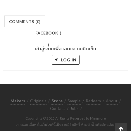
COMMENTS
(
0)
FACEBOOK
(
)
เข้าสู่ระบบเพื่อแสดงความคิดเห็น
LOG IN
Makers
/
Originals
/
Store
/
Sample
/
Redeem
/
About
/
Contact
/
Jobs
/
Copyrights © 2015 All Rights Reserved by Minimore
ภาพและเนื้อหาในเว็บไซต์นี้เป็นงานมีลิขสิทธิ์ ห้ามทำซ้ำหรือดัดแปลง