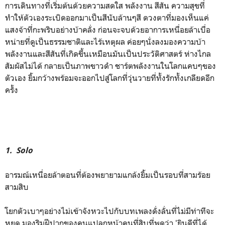
การเดินทางที่เริ่มต้นด้วยความสดใส พลังงาน สีสัน ความสุขที่
ทำให้ตัวเองระเบิดออกมาเป็นสีนับล้านๆสี ดวงตาที่มองเห็นแค่
แสงจ้าที่กะพริบอย่างบ้าคลั่ง ก่อนจะจบด้วยอาการเหนื่อยล้าเบื่อ
หน่ายที่ดูเป็นธรรมชาติและไร้เหตุผล ค่อยๆนั่งลงมองความบ้า
พลังงานและสีสันที่เกิดขึ้นเหมือนมันเป็นประวัติศาสตร์ ห่างไกล
สัมผัสไม่ได้ กลายเป็นภาพขาวดำ ชาร์ตพลังงานในโลกแคบๆของ
ตัวเอง ยิ้มกว้างพร้อมจะออกไปสู่โลกที่วุ่นวายที่ทั้งรักทั้งเกลียดอีก
ครั้ง
1. Solo
อารมณ์เหนื่อยล้าตอนที่ต้องพยายามแกล้งยิ้มเป็นรอบที่สามร้อย
สามสิบ
โยกตัวเบาๆอย่างไม่เข้าจังหวะไปกับบทเพลงดั่งลั่นที่ไม่มีท่าทีจะ
หยุด มองริมฝีปากของคนแปลกหน้าคนที่สิบที่พูดว่า 'ยินดีที่ได้