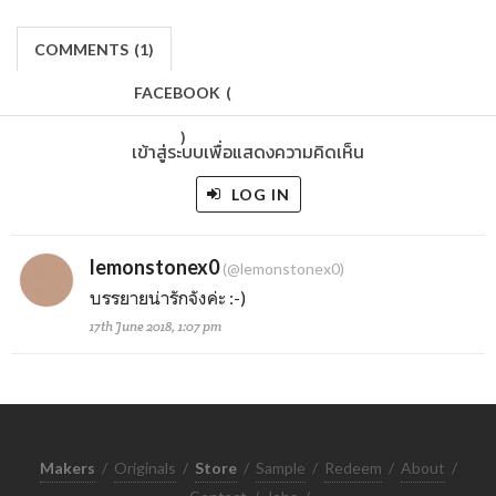
COMMENTS
(
1)
FACEBOOK
(
)
เข้าสู่ระบบเพื่อแสดงความคิดเห็น
LOG IN
lemonstonex0
(@lemonstonex0)
บรรยายน่ารักจังค่ะ :-)
17th June 2018, 1:07 pm
Makers
/
Originals
/
Store
/
Sample
/
Redeem
/
About
/