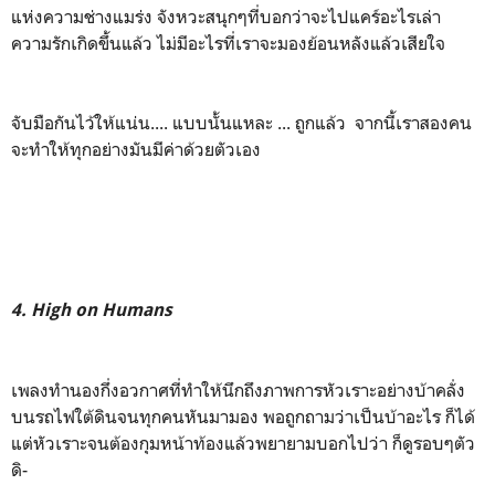
แห่งความช่างแมร่ง จังหวะสนุกๆที่บอกว่าจะไปแคร์อะไรเล่า
ความรักเกิดขึ้นแล้ว ไม่มีอะไรที่เราจะมองย้อนหลังแล้วเสียใจ
จับมือกันไว้ให้แน่น.... แบบนั้นแหละ ... ถูกแล้ว จากนี้เราสองคน
จะทำให้ทุกอย่างมันมีค่าด้วยตัวเอง
4. High on Humans
เพลงทำนองกึ่งอวกาศที่ทำให้นึกถึงภาพการหัวเราะอย่างบ้าคลั่ง
บนรถไฟใต้ดินจนทุกคนหันมามอง พอถูกถามว่าเป็นบ้าอะไร ก็ได้
แต่หัวเราะจนต้องกุมหน้าท้องแล้วพยายามบอกไปว่า ก็ดูรอบๆตัว
ดิ-