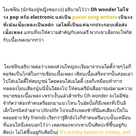
โจเซฟิน (นักร้องผู้หญิงของวง) อธิบายไว้ว่า
Oh wonder ไม่ใช่
วง pop หรือ electronic แต่เป็น
purist song writers
เป็นวง
ที่เน้นเนื้อเพลงเป็นหลัก เมโลดี้เป็นแค่ฉากประกอบเพื่อส่ง
แทนที่จะให้ความสำคัญกับดนตรี พวกเขาเลือกจะโฟกัส
เนื้อเพลง
กับเนื้อเพลงมากกว่า
โจเซฟินอธิบายต่อว่าเพลงส่วนใหญ่จะเริ่มมาจากเมโลดี้ง่ายๆไม่กี่
คอร์ดเป็นไกด์ในการเขียนเนื้อเพลง เขียนเนื้อเสร็จจากนั้นค่อยเอา
ไปใส่เมโลดี้ให้สมบูรณ์ โดยตอนใส่เมโลดี้ เธอก็เหมือนทำการ
ทดลองโยนเสียงนู้นนี่นั้นใส่ลงไป ให้ดนตรีมันสื่ออารมณ์ตามความ
หมายของเนื้อเพลง เพราะงั้นแล้วสำหรับ Oh wonder จะไม่มีข้อ
จำกัดว่าต้องทำดนตรีออกมาแนวไหน ในอัลบั้มก็มีเพลงที่เป็นอิ
เล็กโทรนิคจ๋าอย่าง Ultralife ไปจนถึงเพลงช้าที่มีแค่เสียงเปียโน
คลออย่าง My friends เรียกว่ารู้สึกยังไงก็ทำดนตรีแบบนั้นเหมือน
ที่แอนโธนี่เคยบอกไว้ว่า เพลงของพวกเขาเป็นศิลปะที่ขึ้นอยู่กับ
ศิลปะ ไม่ได้ขึ้นอยู่กับศิลปิน(
It's artistry based on artistry, and