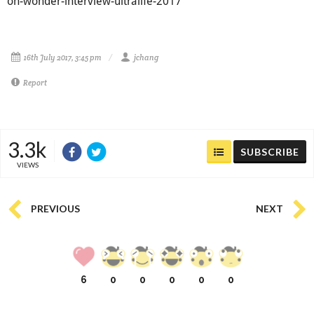
oh-wonder-interview-ultralife-2017
16th July 2017, 3:45 pm
jchang
Report
3.3k
SUBSCRIBE
VIEWS
PREVIOUS
NEXT
6
0
0
0
0
0