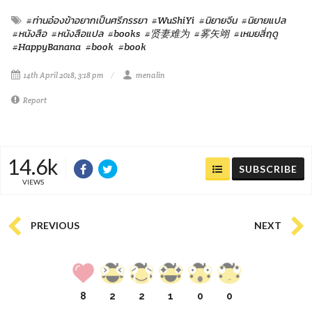
#ท่านอ๋องข้าอยากเป็นศรีภรรยา
#WuShiYi
#นิยายจีน
#นิยายแปล
#หนังสือ
#หนังสือแปล
#books
#贤妻难为
#雾矢翊
#เหมยสี่ฤดู
#HappyBanana
#book
#book
14th April 2018, 3:18 pm
menalin
Report
14.6k
SUBSCRIBE
VIEWS
PREVIOUS
NEXT
8
2
2
1
0
0