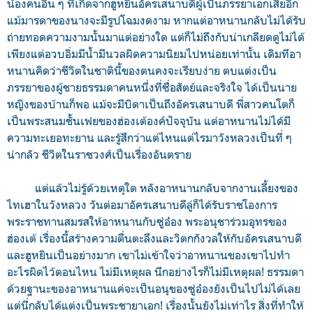
น้องคนอื่น ๆ ที่เกิดจากฮูหยินอัครเสนาบดีผู้เป็นภรรยาเอกเสียอีก
แม้มารดาของนางจะมีรูปโฉมงดงาม หากแต่อาหนานกลับไม่ได้รับ
ถ่ายทอดความงามนั้นมาแต่อย่างใด แต่ก็ไม่ถึงกับน่าเกลียดดูไม่ได้
เพียงแต่อวบอิ่มมีน้ำมีนวลผิดความนิยมไปหน่อยเท่านั้น เดิมทีอา
หนานคิดว่าชีวิตในชาตินี้ของตนคงจะเรียบง่าย ตบแต่งเป็น
ภรรยาของผู้ชายธรรมดาคนหนึ่งที่ซื่อสัตย์และจริงใจ ได้เป็นนาย
หญิงของบ้านก็พอ แม้จะมีบิดาเป็นถึงอัครเสนาบดี พี่สาวคนโตก็
เป็นพระสนมชั้นเฟยของฮ่องเต้องค์ปัจจุบัน แต่อาหนานไม่ได้มี
ความทะเยอทะยาน และรู้สึกว่าแต่ไหนแต่ไรมาวังหลวงเป็นที่ ๆ
น่ากลัว ชีวิตในราชวงศ์เป็นเรื่องอันตราย
แต่แล้วไม่รู้ด้วยเหตุใด หลังอาหนานกลับจากงานเลี้ยงของ
ไทเฮาในวังหลวง วันต่อมาอัครเสนาบดีลู่ก็ได้รับราชโองการ
พระราชทานสมรสให้อาหนานกับซู่อ๋อง พระอนุชาร่วมอุทรของ
ฮ่องเต้ เรื่องนี้สร้างความตื่นตะลึงและวิตกกังวลให้กับอัครเสนาบดี
และฮูหยินเป็นอย่างมาก เขาไม่เข้าใจว่าอาหนานของเขาไปทำ
อะไรผิดไว้ตอนไหน ไม่มีเหตุผล นึกอย่างไรก็ไม่มีเหตุผล! ธรรมดา
ด้วยฐานะของอาหนานแค่จะเป็นอนุของซู่อ๋องยังเป็นไปไม่ได้เลย
แต่นี่กลับได้แต่งเป็นพระชายาเอก! เรื่องนั้นยังไม่เท่าไร สิ่งที่ทำให้