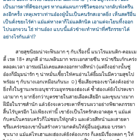
เป็นมารดาที่ดีของบุตร หากแต่แผนการชีวิตของนางกลับพังครืน
ลงอีกครั้ง เหตุเพราะท่านอ๋องผู้นั้นเป็นคนรักสะอาดยิ่ง เห็นสตรีอื่น
เป็นดั่งขยะไร้ค่า แม้แต่หางตาก็ไม่แลสักนิด เอาแต่จะโยนทิ้งออก
ไปนอกจวน โธ่ ท่านอ๋อง แบบนี้แล้วข้าจะทำหน้าที่ศรีภรรยาได้
อย่างไรกันเล่า!?
สายสุขนิยมน่าจะฟินมาก ๆ กับเรื่องนี้ แนวโรแมนติก-คอมเม
ดี้ เรต 18+ สนุกดี อ่านเพลินมาก พระเอกสายซึน หน้าขรึมเก๊กเคร่ง
ตลอดเวลา อารมณ์ไม่เคยแสดงออกทางสีหน้า (แต่ถึงอย่างนั้นซู่
อ๋องก็มีมุมน่ารัก ๆ น่าหมั่นเขี้ยวให้คนอ่านได้ยิ้มมโนมีความสุขไป
พร้อม ๆ กับนางเอกเหมือนกันนะ ☺) ชื่อเสียงของเขาโด่งดังอย่าง
ยิ่งทั้งในฐานะพระอนุชาร่วมอุทรของฮ่องเต้ ซ้ำฮ่องเต้ยังโปรดเขา
เอามาก ๆ มากยิ่งกว่าบุตรชายในสายเลือดเสียอีก และขุนนางมาก
ฝีมือในราชสำนัก แล้วยังจะดวงชะตาที่ชวนผวาอย่างพิฆาตภรรยา
สิ้นไร้บุตรอีก ไม่เพียงเท่านี้ เขายังเป็นโรครักสะอาดสุด ๆ แม้แต่
กับคนในครอบครัวก็ไม่ชอบให้ถูกตัว และด้วยสีหน้าและสายตา
ขรึมเคร่งของเขานั้นสร้างความกดดันให้ผู้อื่นอยู่เสมอ บรรดา
ขุนนาง แม้แต่ไทเฮาและฮ่องเต้ยังต้องเกรง ก็เลยมีเรื่องตลก ๆ ให้