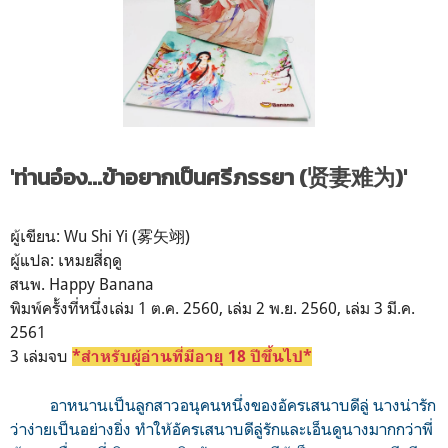
'ท่านอ๋อง...ข้าอยากเป็นศรีภรรยา (贤妻难为)'
ผู้เขียน: Wu Shi Yi (雾矢翊)
ผู้แปล: เหมยสี่ฤดู
สนพ. Happy Banana
พิมพ์ครั้งที่หนึ่งเล่ม 1 ต.ค. 2560, เล่ม 2 พ.ย. 2560, เล่ม 3 มี.ค.
2561
3 เล่มจบ
*สำหรับผู้อ่านที่มีอายุ 18 ปีขึ้นไป*
อาหนานเป็นลูกสาวอนุคนหนึ่งของอัครเสนาบดีลู่ นางน่ารัก
ว่าง่ายเป็นอย่างยิ่ง ทำให้อัครเสนาบดีลู่รักและเอ็นดูนางมากกว่าพี่