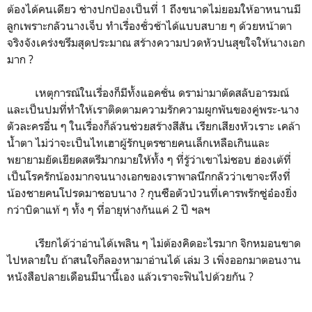
ต้องได้คนเดียว ช่างปกป้องเป็นที่ 1 ถึงขนาดไม่ยอมให้อาหนานมี
ลูกเพราะกลัวนางเจ็บ ทำเรื่องชั่วช้าได้แบบสบาย ๆ ด้วยหน้าตา
จริงจังเคร่งขรึมสุดประมาณ สร้างความปวดหัวปนสุขใจให้นางเอก
มาก ?
เหตุการณ์ในเรื่องก็มีทั้งแอคชั่น ดราม่ามาตัดสลับอารมณ์
และเป็นปมที่ทำให้เราติดตามความรักความผูกพันของคู่พระ-นาง
ตัวละครอื่น ๆ ในเรื่องก็ล้วนช่วยสร้างสีสัน เรียกเสียงหัวเราะ เคล้า
น้ำตา ไม่ว่าจะเป็นไทเฮาผู้รักบุตรชายคนเล็กเหลือเกินและ
พยายามยัดเยียดสตรีมากมายให้ทั้ง ๆ ที่รู้ว่าเขาไม่ชอบ ฮ่องเต้ที่
เป็นโรครักน้องมากจนนางเอกของเราพาลนึกกลัวว่าเขาจะหึงที่
น้องชายคนโปรดมาชอบนาง ? กุนซือตัวป่วนที่เคารพรักซู่อ๋องยิ่ง
กว่าบิดาแท้ ๆ ทั้ง ๆ ที่อายุห่างกันแค่ 2 ปี ฯลฯ
เรียกได้ว่าอ่านได้เพลิน ๆ ไม่ต้องคิดอะไรมาก จิกหมอนขาด
ไปหลายใบ ถ้าสนใจก็ลองหามาอ่านได้ เล่ม 3 เพิ่งออกมาตอนงาน
หนังสือปลายเดือนมีนานี้เอง แล้วเราจะฟินไปด้วยกัน ?