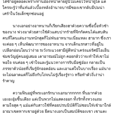
ได้ขำอยู่ตลอดเพราะท่านอ๋องหน้าตายผู้นี้ไม่เคยไว้หน้าผู้ใด แต่
ใครจะรู้ว่าที่แท้แล้วเบื้องหลังอำนาจบารมีของเขากลับมีปมน่า
เศร้าในวัยเด็กซุกซ่อนอยู่
นางเอกอย่างอาหนานก็เรียกเสียงฮาด้วยความซื่อบื้อหัวช้า
ของนาง พ่วงมาด้วยสาวใช้ตัวแสบปากร้ายที่จิกกัดคนได้แสบสัน
คนที่โดนเล่นงานหนักสุดก็ไม่พ้นอาหนานเนี่ยแหละ ฮามาก ซึ่งเรา
จะค่อย ๆ เห็นพัฒนาการของอาหนาน จากเด็กแรกสาวที่อยู่ใน
เปลือกอ่อนโยนว่าง่าย ระวังระแวงสามีผู้ตีหน้าเคร่งแผ่รัศมีไอเย็น
ข่มขวัญผู้คนอยู่เสมอ เดาอารมณ์ไม่ถูก คอยกลัวว่าจะทำให้เขาไม่
พอใจ จนค่อย ๆ เข้าใจและรู้แนวทางการรับมือซู่อ๋อง กลายเป็น
ภรรยาตัวน้อยที่เริ่มรู้จักออดอ้อน และเอาแต่ใจในบางเรื่อง แม้นาง
จะไม่ฉลาดแต่ก็ไม่ถึงกับโง่จนไม่รู้เรื่องรู้ราว หรือทำตัวงี่เง่าน่า
รำคาญ
ความฟินอยู่ที่พระเอกรักนางเอกมากกกกก หื่นมากด้วย
เอะอะอุ้มขึ้นเตียง แต่เป็นพวกไม่แสดงออก ทั้งรักทั้งหวงแถม
ตามใจสุด ๆ แม้แต่กับสาวใช้ที่คอยปรนนิบัติก็ไม่ชอบให้เข้ามาใกล้
อาณาเขตหากเขาอยู่ด้วย ยึดนางเอกเป็นสมบัติของเขา เขาแตะ