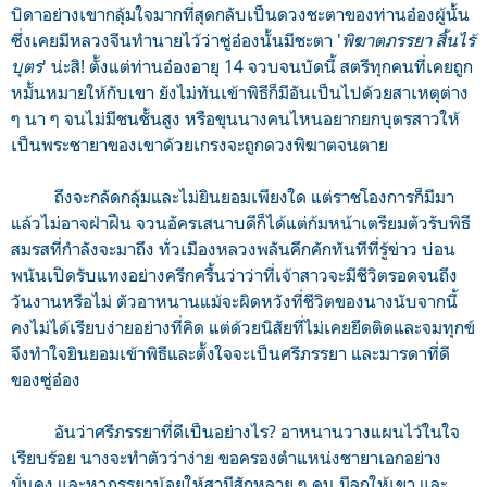
บิดาอย่างเขากลุ้มใจมากที่สุดกลับเป็นดวงชะตาของท่านอ๋องผู้นั้น
ซึ่งเคยมีหลวงจีนทำนายไว้ว่าซู่อ๋องนั้นมีชะตา '
พิฆาตภรรยา สิ้นไร้
บุตร
' น่ะสิ! ตั้งแต่ท่านอ๋องอายุ 14 จวบจนบัดนี้ สตรีทุกคนที่เคยถูก
หมั้นหมายให้กับเขา ยังไม่ทันเข้าพิธีก็มีอันเป็นไปด้วยสาเหตุต่าง
ๆ นา ๆ จนไม่มีชนชั้นสูง หรือขุนนางคนไหนอยากยกบุตรสาวให้
เป็นพระชายาของเขาด้วยเกรงจะถูกดวงพิฆาตจนตาย
ถึงจะกลัดกลุ้มและไม่ยินยอมเพียงใด แต่ราชโองการก็มีมา
แล้วไม่อาจฝ่าฝืน จวนอัครเสนาบดีก็ได้แต่ก้มหน้าเตรียมตัวรับพิธี
สมรสที่กำลังจะมาถึง ทั่วเมืองหลวงพลันคึกคักทันทีที่รู้ข่าว บ่อน
พนันเปิดรับแทงอย่างครึกครื้นว่าว่าที่เจ้าสาวจะมีชีวิตรอดจนถึง
วันงานหรือไม่ ตัวอาหนานแม้จะผิดหวังที่ชีวิตของนางนับจากนี้
คงไม่ได้เรียบง่ายอย่างที่คิด แต่ด้วยนิสัยที่ไม่เคยยึดติดและจมทุกข์
จึงทำใจยินยอมเข้าพิธีและตั้งใจจะเป็นศรีภรรยา และมารดาที่ดี
ของซู่อ๋อง
อันว่าศรีภรรยาที่ดีเป็นอย่างไร? อาหนานวางแผนไว้ในใจ
เรียบร้อย นางจะทำตัวว่าง่าย ขอครองตำแหน่งชายาเอกอย่าง
มั่นคง และหาภรรยาน้อยให้สามีสักหลาย ๆ คน มีลูกให้เขา และ