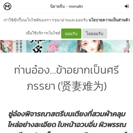
นิยายจีน
–
menalin
เราใช้คุ๊กกี้บนเว็บไซต์ของเรา กรุณาอ่านและยอมรับ
นโยบายความเป็นส่วนตัว
เพื่อใช้บริการเว็บไซต์
ยอมรับ
ไม่ยอมรับ
ท่านอ๋อง...ข้าอยากเป็นศรี
ภรรยา (贤妻难为)
ซู่อ๋องพิจารณาสตรีบนเตียงที่สวมผ้าคลุม
ไหล่อย่างละเอียด ใบหน้าอวบอิ่ม ผิวพรรณ