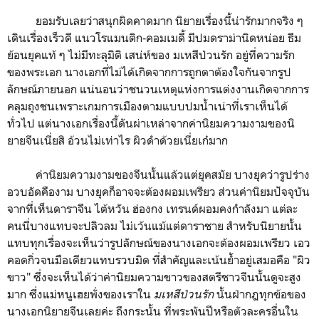
ยอมรับเลยว่าสนุกผิดคาดมาก นิยายเรื่องนี้น่ารักมากจริง ๆ
เดินเรื่องเร็วดี แนวโรแมนติก-คอมเมดี้ มีปมดราม่านิดหน่อย ธีม
ย้อนยุคแท้ ๆ ไม่มีทะลุมิติ เสน่ห์ของ มเหสีป่วนรัก อยู่ที่ความรัก
ของพระเอก นางเอกที่ไม่ได้เกิดจากการถูกตาต้องใจกันจากรูป
ลักษณ์ภายนอก แน่นอนว่าชนวนเหตุแห่งการแต่งงานเกิดจากการ
คลุมถุงชนเพราะเกมการเมืองตามแบบปมน้ำเน่าที่เราเห็นได้
ทั่วไป แต่นางเอกเรื่องนี้ดันผ่าเหล่าจากค่านิยมความงามของนิ
ยายจีนเนี่ยสิ อ้วนไม่เท่าไร ผิวดำด้วยเนี่ยเก๋มาก
ค่านิยมความงามของจีนนั้นแล้วแต่ยุคสมัย บางยุคว่ารูปร่าง
อวบอัดคืองาม บางยุคก็อาจจะต้องผอมเพรียว ส่วนค่านิยมปัจจุบัน
จากที่เห็นดาราจีน ไต้หวัน ฮ่องกง เทรนด์ผอมคงกำลังมา แต่ละ
คนนี่บางแทบจะปลิวลม ไม่เว้นแม้แต่ดาราชาย สำหรับนิยายนั้น
แทบทุกเรื่องจะเห็นว่ารูปลักษณ์ของนางเอกจะต้องผอมเพรียว เอว
คอดกิ่วจนมือเดียวแทบรวบมิด ที่สำคัญและเน้นย้ำอยู่เสมอคือ "ผิว
ขาว" ซึ่งจะเห็นได้ว่าค่านิยมความขาวของสตรีชาวจีนนั้นดูจะสูง
มาก ซึ่งแม่หนูเฮยพั่งของเราใน
มเหสีป่วนรัก
นั้นฝ่ากฎทุกข้อของ
นางเอกนิยายจีนเลยค่ะ ถึงกระนั้น ที่พระพันปีหรือตัวละครอื่นใน