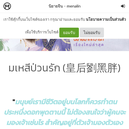
นิยายจีน
–
menalin
เราใช้คุ๊กกี้บนเว็บไซต์ของเรา กรุณาอ่านและยอมรับ
นโยบายความเป็นส่วนตัว
เพื่อใช้บริการเว็บไซต์
ยอมรับ
ไม่ยอมรับ
มเหสีป่วนรัก (皇后劉黑胖)
"
มนุษย์เรามีชีวิตอยู่บนโลกก็ควรทำตน
ประหนึ่งดอกพุดตานนี้ ไม่ต้องสนใจว่าผู้คนจะ
มองเจ้าเช่นไร สำคัญอยู่ที่ตัวเจ้ามองตัวเอง