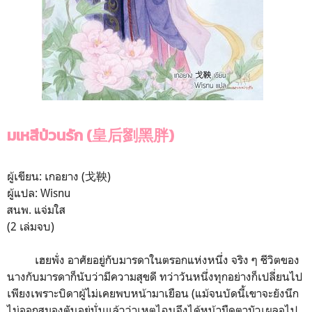
มเหสีป่วนรัก (皇后劉黑胖)
ผู้เขียน: เกอยาง (戈鞅)
ผู้แปล: Wisnu
สนพ. แจ่มใส
(2 เล่มจบ)
เฮยพั่ง อาศัยอยู่กับมารดาในตรอกแห่งหนึ่ง จริง ๆ ชีวิตของ
นางกับมารดาก็นับว่ามีความสุขดี ทว่าวันหนึ่งทุกอย่างก็เปลี่ยนไป
เพียงเพราะบิดาผู้ไม่เคยพบหน้ามาเยือน (แม้จนบัดนี้เขาจะยังนึก
ไม่ออกสมองตันอยู่นั่นแล้วว่าเหตุไฉนจึงได้หน้ามืดตามัวเผลอไป