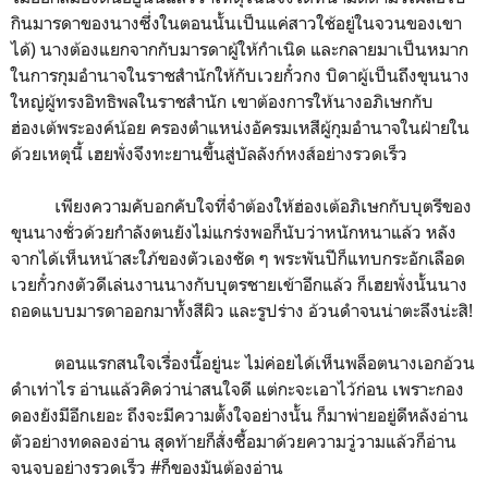
กินมารดาของนางซึ่งในตอนนั้นเป็นแค่สาวใช้อยู่ในจวนของเขา
ได้) นางต้องแยกจากกับมารดาผู้ให้กำเนิด และกลายมาเป็นหมาก
ในการกุมอำนาจในราชสำนักให้กับเวยกั๋วกง บิดาผู้เป็นถึงขุนนาง
ใหญ่ผู้ทรงอิทธิพลในราชสำนัก เขาต้องการให้นางอภิเษกกับ
ฮ่องเต้พระองค์น้อย ครองตำแหน่งอัครมเหสีผู้กุมอำนาจในฝ่ายใน
ด้วยเหตุนี้ เฮยพั่งจึงทะยานขึ้นสู่บัลลังก์หงส์อย่างรวดเร็ว
เพียงความคับอกคับใจที่จำต้องให้ฮ่องเต้อภิเษกกับบุตรีของ
ขุนนางชั่วด้วยกำลังตนยังไม่แกร่งพอก็นับว่าหนักหนาแล้ว หลัง
จากได้เห็นหน้าสะใภ้ของตัวเองชัด ๆ พระพันปีก็แทบกระอักเลือด
เวยกั๋วกงตัวดีเล่นงานนางกับบุตรชายเข้าอีกแล้ว ก็เฮยพั่งนั้นนาง
ถอดแบบมารดาออกมาทั้งสีผิว และรูปร่าง อ้วนดำจนน่าตะลึงน่ะสิ!
ตอนแรกสนใจเรื่องนี้อยู่นะ ไม่ค่อยได้เห็นพล็อตนางเอกอ้วน
ดำเท่าไร อ่านแล้วคิดว่าน่าสนใจดี แต่กะจะเอาไว้ก่อน เพราะกอง
ดองยังมีอีกเยอะ ถึงจะมีความตั้งใจอย่างนั้น ก็มาพ่ายอยู่ดีหลังอ่าน
ตัวอย่างทดลองอ่าน สุดท้ายก็สั่งซื้อมาด้วยความวู่วามแล้วก็อ่าน
จนจบอย่างรวดเร็ว #ก็ของมันต้องอ่าน