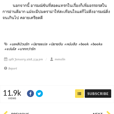
นอกจากนี้ อารมณ์ขันที่สอดแทรกในเรื่องก็เพิ่มอรรถรสใน
การอ่านดีมาก แม้จะมีปมดราม่าให้สะเทือนใจแต่ก็ไม่ดึงอารมณ์ดิ่ง
จนเกินไป คลายเครียดดี
#มเหสีป่วนรัก
#นิยายแปล
#นิยายจีน
#หนังสือ
#book
#books
#แจ่มใส
#มากกว่ารัก
19th January 2018, 5:34 pm
menalin
Report
11.9k
SUBSCRIBE
VIEWS
PREVIOUS
NEXT