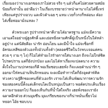
เรื่องมองว่านางเอกของเราไม่สวย จริง ๆ แล้วก็แค่ไม่สวยตามสมัย
นิยมก็เท่านั้น อย่าลืมว่า ในเรื่องบรรยายว่าหน้าตานางไม่ได้ขี้เหร่
เพียงแค่รูปร่างอวบ และผิวดำเฉย ๆ แหม เวยกั๋วกงก็หล่อนะ ต้อง
ได้เชื้อพ่อมามั่งแหละ ?
ตัวพระเอก รูปร่างหน้าตาดีงามได้มาตรฐาน แม้จะมีความ
เอาแต่ใจอย่างผู้สูงศักดิ์ และเย่อหยิ่งตามศักดิ์ผู้เป็นหนึ่งในใต้หล้า
อยู่บ้าง แต่นิสัยดีอะ น่ารัก อ่อนโยน และมีน้ำใจ แม้จะช็อกที่
อัครมเหสีของตัวเองทั้งอ้วนทั้งดำ (ตลอดชีวิตในวังพบเจอแต่คน
สวย ๆ งาม ๆ ไง) ก็ไม่ได้ทำอะไรร้ายกาจใส่นางเอก ถึงจะไม่ใกล้ชิด
โปรดปราน แต่ก็ยังปกป้อง และไม่ได้หาเรื่องจะปลดนาง ความ
ตั้งใจในงานปกครองก็ดี พอเริ่มชอบเฮยพั่ง ก็จะเผยด้านน่ารัก ๆ
ออกมาให้คนอ่านฟินจิกหมอน จะลงมือทำการใดก็ยังอุตส่าห์คิด
ห่วงความรู้สึกของคนที่ตัวเองรัก เราจะได้เห็นพัฒนาการความรัก
ของสองคนนี้ตั้งแต่เด็กจนโตเป็นหนุ่มเป็นสาว พอตัดประเด็นเรื่อง
ความงามออกไป ก็มองเห็นกันที่น้ำใสใจจริง เฮยพั่งของเรายัง
ฉลาดอีกด้วย ส่วนมุมซึน มุมเกรียนของนางก็น่าหมั่นเขี้ยวไม่
หยอก โอ๊ย ชอบบบ