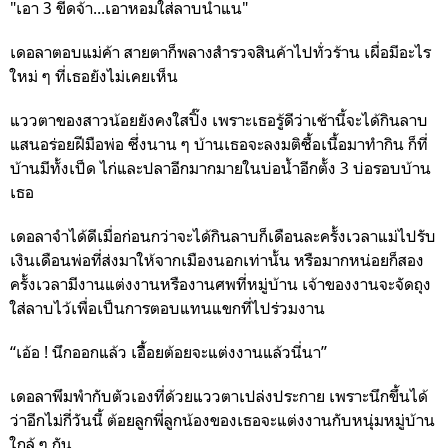
"เอา 3 ขีดจ้า...เอาหอมใส่ลาบนำแน"
เดอลาตอบแม่ค้า สายตาก็พลางสำรวจสินค้าไปทั่วร้าน เผื่อมีอะไร
ใหม่ ๆ ที่เธอยังไม่เคยเห็น
แววตาของสาวน้อยยังคงใสปิ๊ง เพราะเธอรู้ดีว่าเช้านี้จะได้กินลาบ
แสนอร่อยฝีมือพ่อ ซึ่งนาน ๆ บ้านเธอจะลงมติซื้อเนื้อมาทำกิน ก็ที่
บ้านมีทั้งเป็ด ไก่และปลาอีกมากมายในบ่อน้ำอีกตั้ง 3 บ่อรอบบ้าน
เธอ
เดอลาจำได้ดีเมื่อก่อนกว่าจะได้กินลาบก็เดือนละครั้งเวลาแม่ไปรับ
เงินเดือนพ่อที่ส่งมาให้จากเมืองนอกเท่านั้น หรือมากหน่อยก็สอง
ครั้งเวลามีงานแต่งงานหรืองานศพที่หมู่บ้าน เจ้าของงานจะจัดถุง
ใส่ลาบไว้เพื่อเป็นการตอบแทนแขกที่ไปร่วมงาน
“เอ้อ ! นึกออกแล้ว เอื้ิอยต้อยจะแต่งงานแล้วนี่นา”
เดอลาพึมพำกับตัวเองที่ด้วยแววตาเปล่งประกาย เพราะนึกขึ้นได้
ว่าอีกไม่กี่วันนี้ ต้อยลูกพี่ลูกน้องของเธอจะแต่งงานกับหนุ่มหมู่บ้าน
ใกล้ ๆ กัน