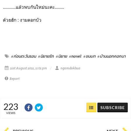
...........แล้วพบกันใหม่นะคะ........
ด้วยฮัก : งามดอกบัว
#ก่อนตะวันรอน
#นิยายรัก
#นิยาย
#novel
#ชนบท
#บ้านนอกคอกนา
21st August 2021, 11:01 pm
ngamdokbua
Report
223
SUBSCRIBE
VIEWS
PREVIOUS
NEXT