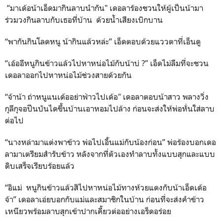
“มาเด้อน้าเอ็ดมากินลาบนำกัน" เดอลาร้องชวนให้ผู้เป็นน้ามา
ร่วมวงกินลาบกับเธอที่บ้าน ด้วยน้ำเสียงเบิกบาน
“พากันกินโลดหนู น้ากินแล้วหล่ะ” เอ็ดตอบด้วยแววตาที่เอ็นดู
“เอ้ออีหนูกินข้าวแล้วไปหาหน่อไม้กับน้าบ่ ?” เอ็ดไม่ลืมที่จะชวน
เดอลาออกไปหาหน่อไม้ช่วงสายด้วยกัน
“จ้าน้า ถ่าหนูแนเด้ออย่าฟ่าวไปเด้อ" เดอลาตอบน้าสาว พลางวิ่ง
กุลีกุจอปีนบันไดขึ้นบ้านเอาหอมไปล้าง ก่อนจะส่งให้พ่อหั่นใส่ลาบ
ต่อไป
“นางหล่ามาแต่งพาข้าว พ่อไปเอิ้นแม่กับน้องก่อน” พ่อร้องบอกเดอ
ลามาเตรียมสำรับข้าว หลังจากที่ตัวเองทำลาบทั้งแบบสุกและแบบ
ดิบเสร็จเรียบร้อยแล้ว
“อิแม่ หนูกินข้าวแล้วสิไปหาหน่อไม้ทางห้วยแดงกับน้าเอ็ดเด้อ
จ้า” เดอลาเอ่ยบอกกับแม่และสมาชิกในบ้าน ก่อนที่จะส่งคำข้าว
เหนียวพร้อมลาบสุกเข้าปากเคี้ยวต่ออย่างเอร็ดอร่อย