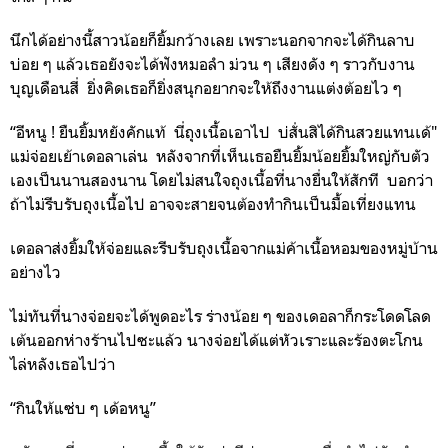
นึกได้อย่างนี้สาวน้อยก็ยิ้มกว้างเลย เพราะนอกจาก
จะได้กินลาบ
บ่อย ๆ แล้วเธอยังจะได้ฟังหมอลำ ม่วน ๆ เสียงดัง ๆ ราวกับงาน
บุญเดือนสี่ ยิ่งคิดเธอก็ยิ่งสนุกอยากจะให้ถึงงานแต่งต้อยไว ๆ
“อีหนู ! ยืนยิ้มหยังคักแท้ นี่ถุงเนื้อเอาไป บ่สั่นสิได้กินสวยแทนเด้"
แม่จ่อยเย้าเดอลาเล่น
หลังจากที่เห็นเธอยืนยิ้มน้อยยิ้มใหญ่กับตัว
เองเป็นนานสองนาน โดยไม่สนใจถุงเนื้อที่นางยื่นให้สักที
บอกว่า
ถ้าไม่รีบรับถุงเนื้อไป อาจจะสายจนต้องทำกินเป็นมื้อเที่ยงแทน
เดอลาส่งยิ้มให้จ่อยและรีบรับถุงเนื้อจากแม่ค้าเนื้อหอมของหมู่บ้าน
อย่างไว
ไ
ม่ทันที่นางจ่อยจะได้พูดอะไร ร่างน้อย ๆ ของเดอลาก็กระโดดโลด
เต้นออกห่างร้านไปซะแล้ว นางจ่อยได้แต่หัวเราะและร้องตะโกน
ไล่หลังเธอไปว่า
“กินให้แซ่บ ๆ เด้อหนู”