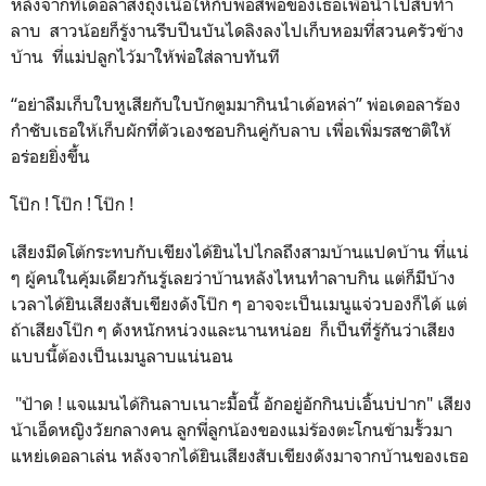
หลังจากที่เดอลาส่งถุงเนื้อให้กับพ่อสีพ่อของเธอเพื่อนำไปสับทำ
ลาบ สาวน้อยก็รู้งานรีบปีนบันไดลิงลงไปเก็บหอมที่สวนครัวข้าง
บ้าน ที่แม่ปลูกไว้มาให้พ่อใส่ลาบทันที
“อย่าลืมเก็บใบหูเสียกับใบบักตูมมากินนำเด้อหล่า” พ่อเดอลาร้อง
กำชับเธอให้เก็บผักที่ตัวเองชอบกินคู่กับลาบ เพื่อเพิ่มรสชาติให้
อร่อยยิ่งขึ้น
โป๊ก ! โป๊ก ! โป๊ก !
เสียงมีดโต้กระทบกับเขียงได้ยินไปไกลถึงสามบ้านแปดบ้าน ที่แน่
ๆ ผู้คนในคุ้มเดียวกันรู้เลยว่าบ้านหลังไหนทำลาบกิน แต่ก็มีบ้าง
เวลาได้ยินเสียงสับเขียงดังโป๊ก ๆ อาจจะเป็นเมนูแจ่วบองก็ได้ แต่
ถ้าเสียงโป๊ก ๆ ดังหนักหน่วงและนานหน่อย ก็เป็นที่รู้กันว่าเสียง
แบบนี้ต้องเป็นเมนูลาบแน่นอน
"ป้าด ! แจแมนได้กินลาบเนาะมื้อนี้ อักอยู่อักกินบ่เอิ้นบ่ปาก" เสียง
น้าเอ็ดหญิงวัยกลางคน ลูกพี่ลูกน้องของแม่ร้องตะโกนข้ามรั้วมา
แหย่เดอลาเล่น หลังจากได้ยินเสียงสับเขียงดังมาจากบ้านของเธอ