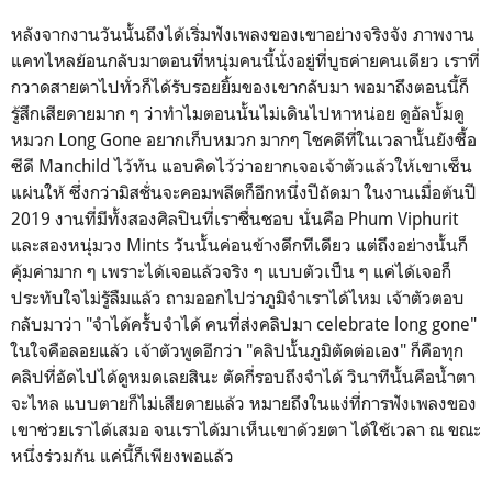
หลังจากงานวันนั้นถึงได้เริ่มฟังเพลงของเขาอย่างจริงจัง ภาพงาน
แคทไหลย้อนกลับมาตอนที่หนุ่มคนนี้นั่งอยู่ที่บูธค่ายคนเดียว เราที่
กวาดสายตาไปทั่วก็ได้รับรอยยิ้มของเขากลับมา พอมาถึงตอนนี้ก็
รู้สึกเสียดายมาก ๆ ว่าทำไมตอนนั้นไม่เดินไปหาหน่อย ดูอัลบั้มดู
หมวก Long Gone อยากเก็บหมวก มากๆ โชคดีที่ในเวลานั้นยังซื้อ
ซีดี Manchild ไว้ทัน แอบคิดไว้ว่าอยากเจอเจ้าตัวแล้วให้เขาเซ็น
แผ่นให้ ซึ่งกว่ามิสชั่นจะคอมพลีตก็อีกหนึ่งปีถัดมา ในงานเมื่อต้นปี
2019 งานที่มีทั้งสองศิลปินที่เราชื่นชอบ นั่นคือ Phum Viphurit
และสองหนุ่มวง Mints วันนั้นค่อนข้างดึกทีเดียว แต่ถึงอย่างนั้นก็
คุ้มค่ามาก ๆ เพราะได้เจอแล้วจริง ๆ แบบตัวเป็น ๆ แค่ได้เจอก็
ประทับใจไม่รูัลืมแล้ว ถามออกไปว่าภูมิจำเราได้ไหม เจ้าตัวตอบ
กลับมาว่า "จำได้ครั้บจำได้ คนที่ส่งคลิปมา celebrate long gone"
ในใจคือลอยแล้ว เจ้าตัวพูดอีกว่า "คลิปนั้นภูมิตัดต่อเอง" ก็คือทุก
คลิปที่อัดไปได้ดูหมดเลยสินะ ตัดกี่รอบถึงจำได้ วินาทีนั้นคือน้ำตา
จะไหล แบบตายก็ไม่เสียดายแล้ว หมายถึงในแง่ที่การฟังเพลงของ
เขาช่วยเราได้เสมอ จนเราได้มาเห็นเขาด้วยตา ได้ใช้เวลา ณ ขณะ
หนึ่งร่วมกัน แค่นี้ก็เพียงพอแล้ว