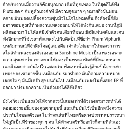
สำหรับงานเมื่อวานก็คือสนุกมาก เต็มที่ทุกเพลง ในที่สุดก็ได้ฟัง
Pluto สด ๆ กับหูตัวเองสักที มีความสุขมาก ๆ หมายถึงมันผ่อน
คลาย มันปลดเปลื้องความขุ่นมัวในใจไปหมดสิ้น ถึงต้องนี้ก็ยัง
อยากขอบคุณที่ทำผลงานเพลงออกมาให้ได้ฟังกันเสมอ งานที่ภูมิ
ผลิตออกมา ไม่ได้แค่มีเจ้าตัวคนเดียวที่ชอบ ยังมีแฟนคลับและคน
ฟังอีกมากที่ใช้เวลาฟังเพลงไปกับศิลปินที่ชื่อว่า Phum Viphurit
บทสัมภาษณ์ที่จำติดใจอยู่เสมอคือ เจ้าตัวไม่อยากให้มองว่า การ
สไตล์ทำเพลงของตัวเองอย่าง Sunshine Music เป็นเพลงเฉพาะ
ความสุขเท่านั้น เขาอยากให้มองเป็นพระอาทิตย์ที่มีหลากหลาย
เฉดสี แตกต่างกันไปในแต่ละวัน ฟังแบบนี้แล้วรู้สึกเข้าใจการทำ
เพลงของเขามากขึ้น เหมือนกับ sunshine มันก็ตามความหมาย
เลยจริง ๆ มันมีเศร้า สุขปนกันไป เหมือนกับเพลงในทั้งสอง EP ที่
ออกมา บ่งบอกความเป็นตัวเองได้ดีทีเดียว
ยังไงก็จะเป็นแรงใจให้จากตรงนี้เสมอเท่าที่ตัวเองสามารถทำได้
คอยมองรอยยิ้มของคุณจากมุมนี้ และเก็บมันไว้เป็นอีกหนึ่งความ
ประทับใจของตัวเอง ไม่ว่าจะเล่นที่ไทยหรือต่างประเทศปรารถนา
ให้ภูมิเป็นที่รักของทุก ๆ คน ได้ทำดนตรีหรืออะไรก็ตามที่ตัวเอง
ต้องการ และมีความสุขไปกับสิ่งที่ตัวเองเลือก ชีวิตตอนลำบากก็