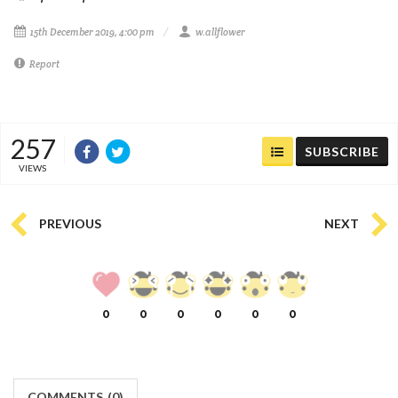
15th December 2019, 4:00 pm
w.allflower
Report
257
SUBSCRIBE
VIEWS
PREVIOUS
NEXT
0
0
0
0
0
0
COMMENTS
(
0)