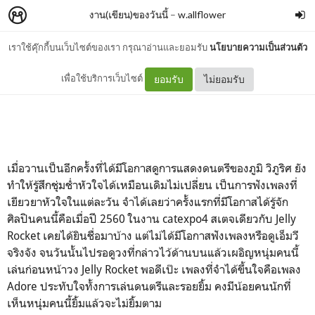
งาน(เขียน)ของวันนี้
–
w.allflower
เราใช้คุ๊กกี้บนเว็บไซต์ของเรา กรุณาอ่านและยอมรับ
นโยบายความเป็นส่วนตัว
DAY62: Viphurit Siritip
เพื่อใช้บริการเว็บไซต์
ยอมรับ
ไม่ยอมรับ
เมื่อวานเป็นอีกครั้งที่ได้มีโอกาสดูการแสดงดนตรีของภูมิ วิภูริศ ยัง
ทำให้รู้สึกชุ่มช่ำหัวใจได้เหมือนเดิมไม่เปลี่ยน เป็นการฟังเพลงที่
เยียวยาหัวใจในแต่ละวัน จำได้เลยว่าครั้งแรกที่มีโอกาสได้รู้จัก
ศิลปินคนนี้คือเมื่อปี 2560 ในงาน catexpo4 สเตจเดียวกับ Jelly
Rocket เคยได้ยินชื่อมาบ้าง แต่ไม่ได้มีโอกาสฟังเพลงหรือดูเอ็มวี
จริงจัง จนวันนั้นไปรอดูวงที่กล่าวไว้ด้านบนแล้วเผอิญหนุ่มคนนี้
เล่นก่อนหน้าวง Jelly Rocket พอดีเป๊ะ เพลงที่จำได้ขึ้นใจคือเพลง
Adore ประทับใจทั้งการเล่นดนตรีและรอยยิ้ม คงมีน้อยคนนักที่
เห็นหนุ่มคนนี้ยิ้มแล้วจะไม่ยิ้มตาม