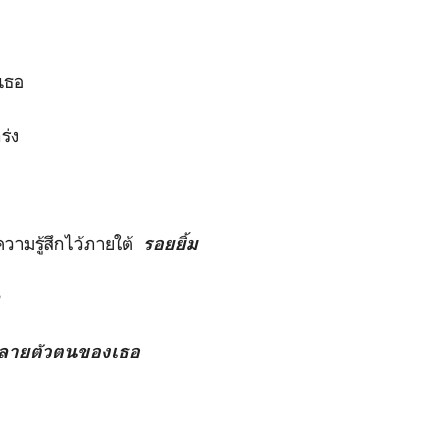
เธอ
ร่ง
ความรู้สึกไว้ภายใต้
รอยยิ้ม
ก
ลายตัวตนของเธอ