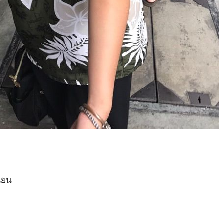
โยน
ส