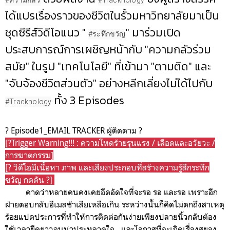
ได้แปรเรื่องราวของชีวิตในรั้วมหาวิทยาลัยมาเป็น
ชุดซีรีส์วิดีโอแนว "
" มาร่วมเปิด
#ระทึกขวัญ
ประสบการณ์การเผชิญหน้ากับ "ความกลัวร่วม
สมัย" ในรูป "เทคโนโลยี" ที่เข้ามา "ตามติด" และ
"จับจ้องชีวิตส่วนตัว" อย่างหลีกเลี่ยงไม่ได้ไปกับ
ทั้ง 3 Episodes
#Tracknology
? Episode1_EMAIL TRACKER ผู้ติดตาม ?
[?Trigger Warning!!! : ความโหดร้ายรุนแรง / เลือดและอวัยวะ /
การฆาตกรรม]
[? วิดีโอมีเนื้อหา ภาพ และเสียงประกอบที่สร้างความรู้สึกระทึก
ขวัญ กดดัน ?]
คาดว่าหลายคนคงเคยอึดอัดใจที่จะรอ รอ และรอ เพราะอีก
ฝ่ายตอบกลับอีเมลช้าเสียเหลือเกิน ระหว่างนั้นก็คิดไม่ตกถึงสาเหตุ
ร้อยแปดประการที่ทำให้การติดต่อกันง่ายเพียงปลายนิ้วกลับต้อง
ใช้เวลายืดยาวจนน่าประหลาดใจ…และโอกาสที่จะเกิดเรื่องสยอง