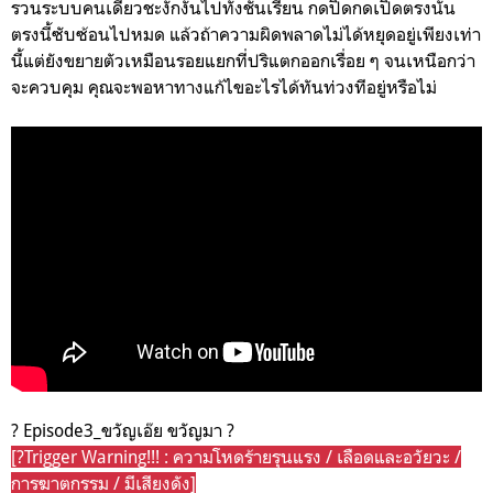
รวนระบบคนเดียวชะงักงันไปทั้งชั้นเรียน กดปิดกดเปิดตรงนั้น
ตรงนี้ซับซ้อนไปหมด แล้วถ้าความผิดพลาดไม่ได้หยุดอยู่เพียงเท่า
นี้แต่ยังขยายตัวเหมือนรอยแยกที่ปริแตกออกเรื่อย ๆ จนเหนือกว่า
จะควบคุม คุณจะพอหาทางแก้ไขอะไรได้ทันท่วงทีอยู่หรือไม่
? Episode3_ขวัญเอ๊ย ขวัญมา ?
[?Trigger Warning!!! : ความโหดร้ายรุนแรง / เลือดและอวัยวะ /
การฆาตกรรม / มีเสียงดัง]