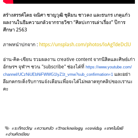
สร้างสรรค์โดย จณิศา ชาญวุฒิ ชุติมน ชาวดง และธนกร เกตุแก้ว
ผลงานในธีมความกลัวจากรายวิชา “ศิลปะการเล่าเรื่อง” ปีการ
ศึกษา 2563
ภาพหน้าปกจาก :
https://unsplash.com/photos/loAgTdeDcIU
อ่าน-คิด-เขียน รวมผลงาน creative content จากนิสิตและศิษย์เก่า
อักษรฯ จุฬาฯ ชวน "subscribe" ช่องได้ที่
https://www.youtube.com/
และอย่า
channel/UCzNiUEbNiFWWG1IyZ1t_
vmw?sub_confirmation=1
ลืมกดกระดิ่งรับการแจ้
งเตือนเพื่อจะได้ไม่พลาดทุกคลิ
ปของเรานะ
คะ
#ระทึกขวัญ
#ความกลัว
#Tracknology
#covid19
#เทคโนโลยี
#อ่านคิดเขียน