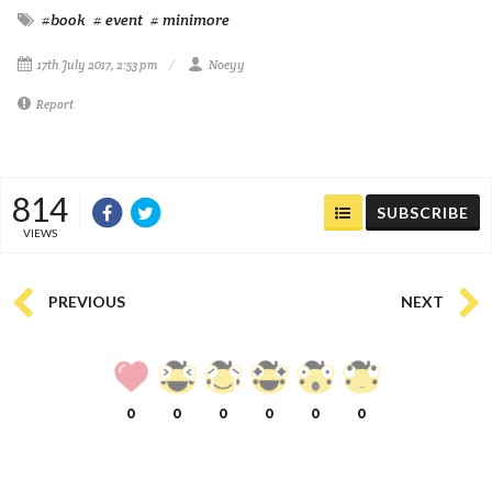
#book
# event
# minimore
17th July 2017, 2:53 pm
Noeyy
Report
814
SUBSCRIBE
VIEWS
PREVIOUS
NEXT
0
0
0
0
0
0