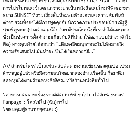
เพลง หรือบิ้ว เพราะเราได้วัตถุดิบที่มันใช่มันก็จะไปเลย..’’ และมี
การโปรโมทและขั้นตอนกว่าจะมาเป็นหนังสือเล่มใหม่ที่พึ่งออกมา
อย่าง SUNSET ที่รวมเรื่องสั้นที่จะพบตัวละครและความสัมพันธ์
ต่างๆ รวมทั้งยังได้มีการพูดคุยกับนักวาดภาพประกอบ(ฝ้าย ณัฐฐิ
นันท์ ภูขะมา)ประจำเล่มนี้อีกด้วย มีประโยคนึงที่เราจำได้แม่นมาก
ซึ่งเป็นช่วงการตั้งคำถามเกี่ยวกับสีที่นำมาใช้ออกแบบ(ถ้าเราจำไม่
ผิด) ทางคุณฝ้ายได้ตอบว่า “...สีแดงสีชมพูอาจจะไม่ได้หมายถึง
ความรักเสมอไป มันน่าจะเป็นได้ในหลายๆสี...”
//// สำหรับใครที่เป็นแฟนคลับติดตามงานเขียนของคุณปอ เปรม
สำราญอยู่แล้วหรือมีความสนใจอยากลองอ่านเรื่องสั้น ก็อย่าลืม
อุดหนุนได้ตามร้านหนังสืออิสระ หรือร้านหนังสือทั่วไป
\ สามารถติดตามเรื่องราวดีดีอีเว้นท์ที่เราไปมาได้อีกช่องทางที่
Fanpage : ใครไม่ไป (ฉัน)พาไป
\ ขอบคุณผู้อ่านทุกๆคนค่ะ :)