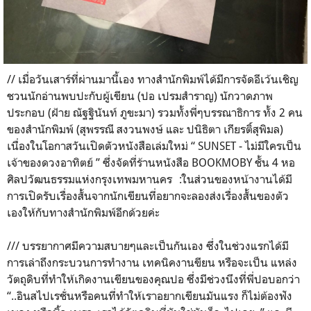
// เมื่อวันเสาร์ที่ผ่านมานี้เอง ทางสำนักพิมพ์ได้มีการจัดอีเว้นเชิญ
ชวนนักอ่านพบปะกับผู้เขียน (ปอ เปรมสำราญ) นักวาดภาพ
ประกอบ (ฝ้าย ณัฐฐินันท์ ภูขะมา) รวมทั้งพี่ๆบรรณาธิการ ทั้ง 2 คน
ของสำนักพิมพ์ (สุพรรณี สงวนพงษ์ และ ปนิธิตา เกียรติ์สุพิมล)
เนื่องในโอกาสวันเปิดตัวหนังสือเล่มใหม่ “ SUNSET - ไม่มีใครเป็น
เจ้าของดวงอาทิตย์ ’’ ซึ่งจัดที่ร้านหนังสือ BOOKMOBY ชั้น 4 หอ
ศิลปวัฒนธรรมแห่งกรุงเทพมหานคร :ในส่วนของหน้างานได้มี
การเปิดรับเรื่องสั้นจากนักเขียนที่อยากจะลองส่งเรื่องสั้นของตัว
เองให้กับทางสำนักพิมพ์อีกด้วยค่ะ
/// บรรยากาศมีความสบายๆและเป็นกันเอง ซึ่งในช่วงแรกได้มี
การเล่าถึงกระบวนการทำงาน เทคนิคงานขียน หรือจะเป็น แหล่ง
วัตถุดิบที่ทำให้เกิดงานเขียนของคุณปอ ซึ่งมีช่วงนึงที่พี่ปอบอกว่า
“..อินสไปเรชั่นหรือคนที่ทำให้เราอยากเขียนมันแรง ก็ไม่ต้องฟัง