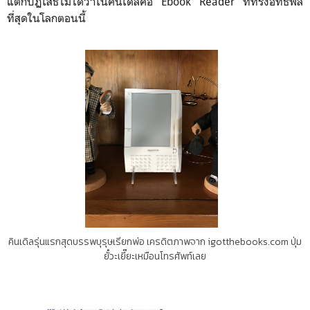
แต่ก็ปฏิเสธไม่ได้ว่าในคินเดิลคือ Ebook Reader ที่ทรงอิทธิพล
ที่สุดในโลกตอนนี้
คินเดิลรุ่นแรกสุดบรรพบุรุษเรียกพ่อ เครดิตภาพจาก igotthebooks.com ปุ่ม
ยัํวะเยี๊ยะเหมือนโทรศัพท์เลย