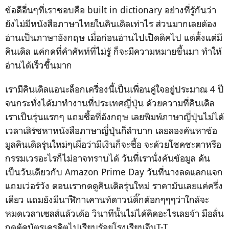
ข้อดีอื่นๆที่เราชอบคือ built in dictionary อย่างที่รู้กันว่า
ยังไม่มีหนังสือภาษาไทยในคินเดิลเท่าไร ส่วนมากเลยต้อง
อ่านเป็นภาษาอังกฤษ เมื่อก่อนอ่านไปเปิดดิคไป แต่ตั้งแต่มี
คินเดิล แค่กดที่คำศัพท์ที่ไม่รู้ ก็จะมีความหมายขึ้นมา ทำให้
อ่านได้เร็วขึ้นมาก
เรามีคินเดิลแอนะล็อกเครื่องนี้เป็นเพื่อนคู่ใจอยู่ประมาณ 4 ปี
จนกระทั่งได้มาทำงานที่ประเทศญี่ปุ่น ด้วยความที่คินเดิล
เราเป็นรุ่นแรกๆ แถมซื้อที่อังกฤษ เลยพิมพ์ภาษาญี่ปุ่นไม่ได้
เวลาเสิร์ชหาหนังสือภาษาญี่ปุ่นก็ลำบาก เลยลองค้นหาข้อ
มูลคินเดิลรุ่นใหม่ๆเผื่อว่ามีเงินก็จะซื้อ จะด้วยโชคชะตาหรือ
กรรมเวรอะไรก็ไม่อาจทราบได้ วันที่เรานั่งค้นข้อมูล ดัน
เป็นวันเดียวกับ Amazon Prime Day วันที่นางลดแลกแจก
แถมเว่อร์วัง ตอนเรากดดูคินเดิลรุ่นใหม่ ราคามันเลยแค่ครึ่ง
เดียว แถมยังมีนาฬิกาเคานท์ดาวน์ติ๊กต้อกๆๆๆว่าใกล้จะ
หมดเวลาเซลส์แล้วเด้อ วินาทีนั้นไม่ได้คิดอะไรเลยจ้า มือลั่น
กดตัดบัตรเครดิตไปเรียบร้อยโรงเรียนจีนT-T