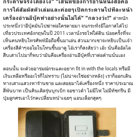
กระดาษจริงได้ยังไง" "เสน่ห์ของการอ่านหนังสือคือ
การได้สัมผัสตัวเล่มและค่อยๆเปิดกระดาษไปทีละหน้า
เครื่องอ่านอีบุ๊คทำอย่างนั้นไม่ได้"
"กลวงว่ะ!"
ด่าหนัก
ประหนึ่งว่าอีบุ๊คมันไปฆ่าพ่อใครตายมา จนกระทั่งมีโอกาสได้ไป
เที่ยวประเทศอังกฤษในปี 2011 เวลานั่งรถไฟใต้ดิน น้อยครั้งที่จะ
เห็นคนหยิบโทรศัพท์มือถือขึ้นมาเล่น ส่วนมากเขาจะหยิบเป็นเจ้า
เครื่องสีดำๆจอโมโนโทนขึ้นมาดู ไอ้เราก็สงสัยว่า เอ๊ะ นั่นคืออัลไล
สืบเสาะไปมาก็พบว่ามันคือเครื่องอ่านอีบุ๊คที่เราต่อต้านนั่นเอง
ตอนนั้น จะด้วยอารมณ์กระแดะอยาก fit in with the locals หรือมี
เงินเหลือหรืออะไรก็ไม่ทราบ (ไม่น่าจะใช่อย่างหลัง) เราก็ออกเดิน
ทางเสาะแสวงหาร้านขาย และสอยมาได้เครื่องหนึ่ง ราคาประมาณ
สี่พันบาท เป็นคินเดิลรุ่นบุกเบิก จอขาวดำ ไม่มีไฟ ไม่มีทัชกรีน มี
ปุ่มลูกศรเอาไว้กดเปลี่ยนหน้าเฉยๆ แอนะล็อกสุดๆ