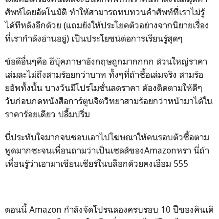
ศัพท์โดยอัตโนมัติ ทำให้สามารถทบทวนคำศัพท์ที่เราไม่รู้
ได้ทีหลังอีกด้วย (แถมยังให้ประโยคตัวอย่างจากนิยายเรื่อง
ที่เรากำลังอ่านอยู่) เป็นประโยชน์ต่อการเรียนรู้สุดๆ
ข้อดีอื่นๆคือ อีบุ๊คภาษาอังกฤษถูกมากกกก ส่วนใหญ่ราคา
เล่มละไม่ถึงสามร้อยกว่าบาท ทั้งๆที่ถ้าซื้อเล่มจริง สามร้อ
ยอัพทั้งนั้น บางวันมีโปรโมชั่นลดราคา ต้องติดตามให้ดีๆ
วันก่อนกดหนังสือการ์ตูนจิตวิทยาสามร้อยกว่าหน้ามาได้ใน
ราคาร้อยเดียว ปลื้มปริ่ม
นี่ประทับใจมากจนชอบเอาไปโฆษณาให้คนรอบตัวซื้อตาม
พูดมากซะจนเพื่อนถามว่าเป็นเซลส์ของAmazonหรา นี่ถ้า
เพื่อนรู้ว่าเอามาเขียนเชียร์ในบล็อกด้วยคงเอือม 555
ตอนนี้ Amazon กำลังจัดโปรฉลองครบรอบ 10 ปีของคินเดิ