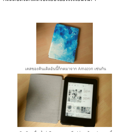
เคสของคินเดิลอันนี้ก็กดมาจาก Amazon เช่นกัน