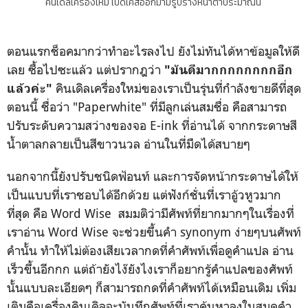
คินเดิลเครื่องใหม่ เปิดเคสออกมามีรูปร่างหน้าตาประมาณนี้
ตอนแรกช็อคมากว่าทำอะไรลงไป ยังไม่ทันได้หาข้อมูลให้ดี
เลย ซื้อไปซะแล้ว แต่ปรากฎว่า
"มันดีมากกกกกกกกอีก
คินเดิลเครื่องใหม่ของเราเป็นรุ่นที่กำลังขายดีที่สุด
แล้วค่ะ"
ตอนนี้ ชื่อว่า "Paperwhite" ที่มีลูกเล่นสมชื่อ คือสามารถ
ปรับระดับความสว่างของจอ E-ink ที่อ่านได้ จากกระดาษสี
น้ำตาลกลายเป็นสีขาวนวล อ่านในที่มืดได้สบายๆ
นอกจากนี้ยังปรับชนิดฟ้อนท์ และการจัดหน้ากระดาษได้ให้
เป็นแบบที่เราชอบได้อีกด้วย แต่ฟังก์ชั่นที่เราอู้วหูวมาก
ที่สุด คือ Word Wise สมมติว่ามีศัพท์ที่ยากมากๆในเรื่องที่
เราอ่าน Word Wise จะช่วยขึ้นคำ synonym ง่ายๆบนศัพท์
คำนั้น ทำให้ไม่ต้องเสียเวลากดที่คำศัพท์เพื่อดูคำแปล อ่าน
เร็วขึ้นอีกกก แต่ถ้ายังไง๊ยังไงเราก็อยากรู้คำแปลของศัพท์
นั้นแบบละเอียดๆ ก็สามารถกดที่คำศัพท์ได้เหมือนเดิม เพิ่ม
เติมคือเครื่องคินเดิลจะบันทึกศัพท์ที่เราค้นหาลงในสมุดคำ