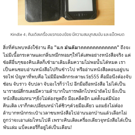
Kindle 4 ; คินเดิลเครื่องแรกของข้อย มีความสมบุกสมบัน และแบ็ตหมด
สิ่งที่ค้นพบหลังใช้งาน คือ
ถึงจะ
"แก มันดีมากกกกกกกกกกกก"
ไม่มีเนื้อกระดาษและกลิ่นหมึกหอมๆให้ได้เสพอย่างหนังสือจริง แต่
ข้อดีอื่นๆของคินเดิลก็เข้ามาเติมเต็มความไม่พอนั้นได้หมด เรา
เป็นคนชอบอ่านหนังสือไปกินข้าวไป หรืออ่านหนังสือตอนอยู่บน
รถไฟ ปัญหาที่พบคือ ไม่มีมือพลิกกระดาษเว้ย555 คือมือนึงต้องจับ
ช้อน จับราว จับปลา จับอะไรก็ว่าไป อีกมือถือหนังสือ ไม่ได้เป็น
นารายณ์สี่กรเลยมีความลำบากในการพลิกไปหน้าถัดไป ยิ่งเป็น
หนังสือเล่มหนาๆยิ่งไม่ต้องพูดถึง มือเคล็ดอีก แต่ตั้งแต่มีน้อง
คินเดิล เราก็กดเปลี่ยนหน้าได้ชิวๆด้วยมือเดียว แถมยังไม่ต้อง
ลำบากหนักกระเป๋าเวลาขนหนังสือไปอ่านนอกบ้านแล้วเลือกไม่
ถูกว่าจะเอาเล่มไหนไปดี เพราะคินเดิลเครื่องเดียวจุหนังสือได้เป็น
พันเล่ม แบ็ตเตอรี่ก็อยู่ได้เป็นเดือน!