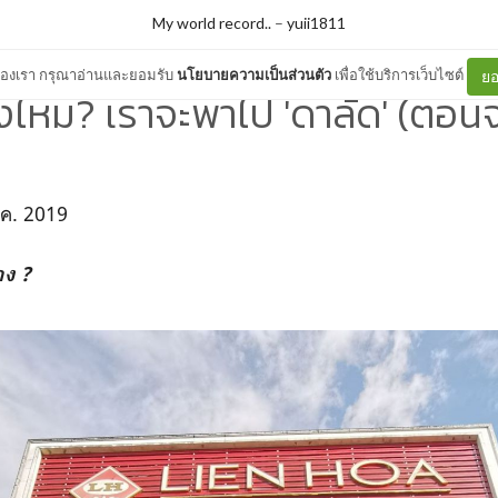
My world record..
–
yuii1811
ต์ของเรา กรุณาอ่านและยอมรับ
นโยบายความเป็นส่วนตัว
เพื่อใช้บริการเว็บไซต์
ยอ
างไหม? เราจะพาไป 'ดาลัด'​ (ตอน
 ค. 2019
าง ?