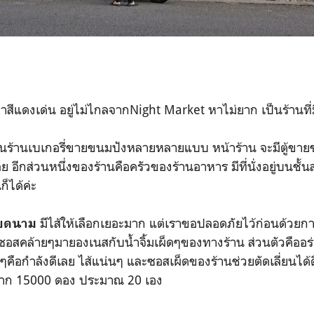
สีแดงเด่น อยู่ไม่ไกลจากNight Market หาไม่ยาก เป็นร้านที่มีช
ป็นร้านเบเกอรี่ขายขนมปังหลายหลายแบบ หน้าร้าน จะมีตู้ขา
ย อีกส่วนหนึ่งของร้านคือครัวของร้านอาหาร มีที่นั่งอยู่บนชั้
ก็ได้ค่ะ
มีไส้ให้เลือกเยอะมาก แต่เราขอปลอดภัยไว้ก่อนด้วยการ
ียดนาม
ละซอสคล้ายๆมายองเนสกับน้ำจิ้มเผ็ดๆของทางร้าน ส่วนตัวคืออ
งๆคือกำลังดีเลย ไส้แน่นๆ และซอสเผ็ดของร้านช่วยตัดเลี่ยนไ
กมาก 15000 ดอง ประมาณ 20 เอง