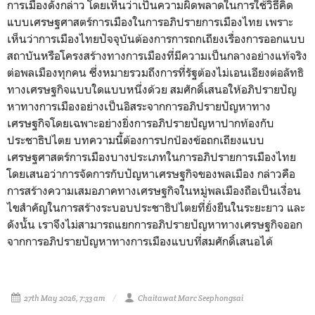
การเมื
องดังกล่าว โดยเห็นว่าเป็นความผิ
ดพลาดในการใช้วิธีคิ
ด
แบบเศรษฐศาสตร์การเมื
องในการอภิปรายการเมืองไทย เพราะ
เห็นว่าการเมืองไทยปัจจุบั
นต้องการการถกเถียงเรื่
องการออกแบบ
สถาบันหรือโครงสร้
างทางการเมืองที่มีความเป็
นกลางอย่างแท้จริง
ต่อพลเมืองทุ
กคน ซึ่งหมายรวมถึงการที่รัฐต้องไม่
เอนเอียงต่อลัทธิ
ทางเศรษฐกิ
จแบบใดแบบหนึ่งด้วย สมศักดิ์เสนอให้อภิปรายปั
ญ
หาทางการเมืองอย่างเป็นอิ
สระจากการอภิปรายปั
ญหาทาง
เศรษฐกิจโดยเฉพาะอย่างยิ่
งการอภิปรายปัญหาปากท้องกั
บ
ประชาธิปไตย บทความนี้ต้องการปกป้องข้อถกเถี
ยงแบบ
เศรษฐศาสตร์การเมื
องบางประเภทในการอภิปรายการเมื
องไทย
โดยเสนอว่าการจัดการกับปั
ญหาเศรษฐกิจของพลเมือง กล่าวคือ
การสร้างความเสมอภาคทางเศรษฐกิ
จในหมู่พลเมืองถือเป็นเงื่
อน
ไขสำคัญในการสร้
างระบอบประชาธิปไตยที่ยั่งยื
นในระยะยาว และ
ดังนั้น เราจึงไม่สามารถแยกการอภิปรายปั
ญหาทางเศรษฐกิจออก
จากการอภิ
ปรายปัญหาทางการเมืองแบบที่สมศั
กดิ์เสนอได้
27th May 2026, 7:33 am
Chaitawat Marc Seephongsai