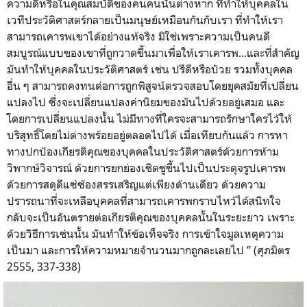
ความดีหรือในคุณสมบัติ
ของคนคนนั้นต่างหาก ที่ทำให้บุคคลใน
เวทีประวัติ
ศาสตร์กลายเป็นมนุษย์เหมือนกั
นกับเรา ที่ทำให้เรา
สามารถเคารพเขาได้
อย่างแท้จริง มิใช่เพราะความเป็นคนดี
สมบูรณ์
แบบของเขาที่ถูกวาดขึ้นมาเพื่
อให้เราเคารพ...และที่สำคัญ
มันทำให้บุคคลในประวัติศาสตร์ เช่น ปรีดีหรือป๋วย รวมทั้งบุคคล
อื่น ๆ สามารถคงทนต่อการถูกพิสูจน์
ตรวจสอบโดยยุคสมัยที่เปลี่
ยน
แปลงไป ซึ่งจะเปลี่ยนแปลงค่านิยมของมั
นไปด้วยอยู่เสมอ และ
โดยการเปลี่ยนแปลงนั้น ไม่มีทางที่ใครจะสามารถรั
กษาใครไว้ให้
บริสุทธิ์โดยไม่ด่
างพร้อยอยู่ตลอดไปได้ เมื่อเทียบกันแล้ว การหา
ทางปกป้องเกียรติคุณของบุ
คคลในประวัติศาสตร์ด้วยการห้
าม
วิพากษ์วิจารณ์ ด้วยการยกย่องเชิดชูขึ้นไปเป็
นประดุจรูปเคารพ
ด้วยการสดุดีแซ่ซ้องสรรเสริญแต่
เพียงด้านเดียว ด้วยความ
ปรารถนาที่จะเหลือบุ
คคลที่สามารถเคารพกราบไหว้ได้
สนิทใจ
กลับจะเป็นอันตรายต่อเกียรติคุ
ณของบุคคลนั้นในระยะยาว เพราะ
ด้วยวิธีการเช่นนั้น มันทำให้ข้อเท็จจริง การเข้าใจมูลเหตุความ
เป็นมา และการให้ความหมายจำนวนมากถู
กละเลยไป ” (ศุภมิตร
2555, 337-338)