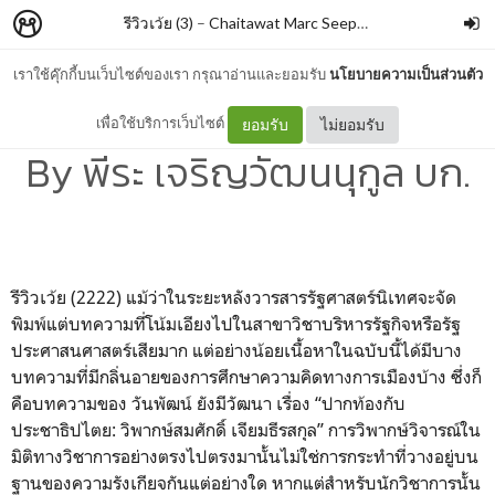
รีวิวเว้ย (3)
–
Chaitawat Marc Seephongsai
เราใช้คุ๊กกี้บนเว็บไซต์ของเรา กรุณาอ่านและยอมรับ
นโยบายความเป็นส่วนตัว
รัฐศาสตร์นิเทศ ปีที่ 12 ฉบับที่ 1
เพื่อใช้บริการเว็บไซต์
ยอมรับ
ไม่ยอมรับ
By พีระ เจริญวัฒนนุกูล บก.
รีวิวเว้ย (2222) แม้ว่าในระยะหลังวารสารรั
ฐศาสตร์นิเทศจะจัด
พิมพ์แต่
บทความที่โน้มเอียงไปในสาขาวิ
ชาบริหารรัฐกิจหรือรั
ฐ
ประศาสนศาสตร์เสียมาก แต่อย่างน้อยเนื้อหาในฉบับนี้
ได้มีบาง
บทความที่มีกลิ่
นอายของการศึกษาความคิ
ดทางการเมืองบ้าง ซึ่งก็
คือบทความของ วันพัฒน์ ยังมีวัฒนา เรื่อง “ปากท้องกับ
ประชาธิปไตย: วิพากษ์สมศักดิ์ เจียมธีรสกุล” การวิพากษ์วิจารณ์ใน
มิติทางวิ
ชาการอย่างตรงไปตรงมานั้นไม่ใช่
การกระทำที่วางอยู่
บน
ฐานของความรังเกียจกันแต่อย่
างใด หากแต่สำหรับนักวิชาการนั้น