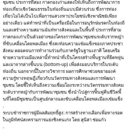
ชุมชน ประการที่สอง กาดกองเก่าแสดงให้เห็นถึงการพั
ฒนาการ
ท่องเที่ยวเชิงวั
ฒนธรรมในท้องถิ่นแบบมีส่วนร่วม ซึ่งการท่อง
เที่ยวไม่ได้เป็
นไปเพื่อการแสวงหาประโยชน์เชิ
งพาณิชย์เพียง
อย่างเดียว แต่ทำหน้าที่เป็นเครื่องมื
อในการอนุรักษ์มรดกในท้องถิ่
นและสร้างความสมานฉันท์ทางสั
งคมและในพื้นที่ ประการที่สาม
กาดกองเก่าเป็นตัวอย่
างของโครงการพัฒนาชุมชนระดั
บรากหญ้า
ที่ขับเคลื่อนโดยพลเมื
อง ซึ่งสะท้อนความเข้มแข็
งของภาคประชา
สังคม ตลอดจนการทำงานร่วมกับภาครั
ฐในฐานะภาคี โดยเครือ
ข่ายความร่วมมือเหล่านี้
ทำหน้าที่เป็นโครงสร้างพื้
นฐานที่ยืดหยุ่น
และมาจากล่างขึ้
นบน (bottom-up) เพื่อส่งมอบบริการในระดับ
ท้องถิ่
น นอกจากนี้ในทางวิชาการ ผลการศึกษาช่วยขยายองค์
ความรู้
ทางทฤษฎีเกี่ยวกับนวัตกรรมทางสั
งคมและการพัฒนา
ชุมชน โดยชี้ให้เห็นถึงความเชื่
อมโยงระหว่างนวัตกรรมทางสั
งคม
ระดับรากหญ้ากับการพัฒนาชุ
มชน ซึ่งนำไปสู่การฟื้นฟูคืนชีวิตพื้
นที่โดยมีชุมชนเป็นศูนย์
กลางและขับเคลื่อนโดยพลเมืองเข้
มแข็ง
.
ระบบข้าราชการผู้มีผลสัมฤทธิ์สู
ง: การสร้างทางเลือกเพื่
อทางรอด
ในภูมิทัศน์สงครามการแย่
งชิงคนเก่ง โดย สุนิสา ช่อแก้ว
.