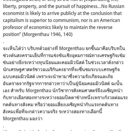
liberty, property, and the pursuit of happiness…No Russian
economist is likely to arrive publicly at the conclusion that
capitalism is superior to communism, nor is an American
professor of economics likely to maintain the reverse
position” (Morgenthau 1946, 140)
.
จะเห็นได้ว่า บริบทตัวอย่างที่ Morgenthau ยกขึ้นมาคือบริบทใน
ช่วงต้
นสงครามเย็นที่การแข่งขันเชิงอุ
ดมการณ์ทางเศรษฐกิจเข้ม
ข้นอย่
างยิ่งระหว่างทุนนิยมและคอมมิ
วนิสต์ ในช่วงเวลาดังกล่าว
นักเศรษฐศาสตร์ชาวอเมริกั
นคงยากที่จะชื่นชมระบบเศรษฐกิ
จ
แบบคอมมิวนิสต์ เพราะจะนำพามาซึ่งความรังเกี
ยจและภัย
อันตรายจากรัฐจากการกล่
าวหาว่าเป็นผู้นิยมคอมมิวนิสต์ ฉะนั้น
เอง สำหรับ Morgenthau นักวิชาการสังคมศาสตร์จึงเผชิ
ญหน้า
กับทางเลือกสองทางระหว่
างยอมปิดตาข้างหนึ่งเพราะกั
งวลต่อแรง
กดดันทางสังคม หรือว่ายอมเสี่ยงเผชิญหน้ากั
บแรงกดดันทาง
สังคมเพื่อที่จะกล่
าวความจริง ระหว่างสองทางเลือกนี้
Morgenthau มองว่า
.