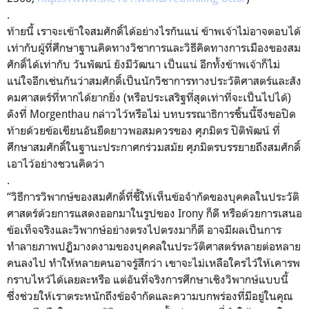
.
ท้ายนี้ เราจะเข้าใจสมศักดิ์ได้อย่
างไรกันแน่ ข้าพเจ้าไม่อาจตอบได้
เท่ากับผู้
ที่ศึกษาฐานคิดทางวิชาการและวิ
ธีคิดทางการเมืองของสม
ศักดิ์ได้
เท่ากับ วันพัฒน์ ยังมีวัฒนา เป็นแน่ อีกทั้งข้าพเจ้าก็ไม่
แน่ใจอี
กเช่นกันว่าสมศักดิ์เป็นนักวิ
ชาการทางประวัติศาสตร์และสั
ง
คมศาสตร์ที่หากได้ยากยิ่ง (หรือประเสริฐที่สุดเท่าที่
จะเป็นไปได้)
ดังที่ Morgenthau กล่าวไว้หรือไม่ บทบรรณาธิการชิ้นนี้จึงขอปิด
ท้
ายด้วยข้อเขียนอันยื
ดยาวพอสมควรของ ศุภมิตร ปิติพัฒน์ ที่
ศึกษาสมศักดิ์
ในฐานะประกาศกร่วมสมัย ศุภมิตรบรรยายถึงสมศักดิ์
เอาไว้
อย่างชวนคิดว่า
.
“วิธีการวิพากษ์ของสมศักดิ์ที่
ชี้ให้เห็นข้อจำกัดของบุ
คคลในประวัติ
ศาสตร์ด้
วยการแสดงออกมาในรูปของ Irony ก็ดี หรือด้วยการเสนอ
ข้อเท็จจริ
งและวิพากษ์อย่างตรงไปตรงมาก็ดี อาจมีผลเป็นการ
ทำลายภาพปฏิ
มางดงามของบุคคลในประวัติศาสตร์
หลายต่อหลาย
คนลงไป ทำให้หลายคนอาจรู้สึกว่า เขาจะไม่เหลือใครไว้ให้
เคารพ
กราบไหว้ได้เลยละหรือ แต่อันที่จริงการศึกษาเชิงวิ
พากษ์แบบนี้
ซึ่งช่วยให้เราตระหนักถึงข้
อจำกัดและความบกพร่องที่มีอยู่
ในคุณ