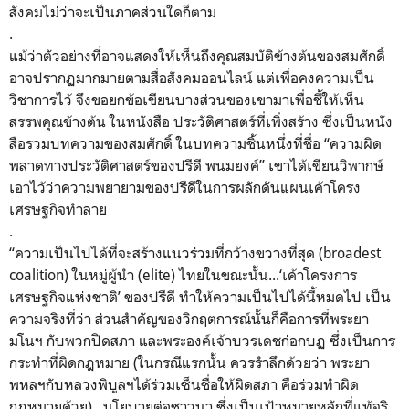
สังคมไม่ว่
าจะเป็นภาคส่วนใดก็ตาม
.
แม้ว่าตัวอย่างที่อาจแสดงให้เห็
นถึงคุณสมบัติข้างต้นของสมศักดิ์
อาจปรากฏมากมายตามสื่อสั
งคมออนไลน์ แต่เพื่อคงความเป็น
วิชาการไว้ จึงขอยกข้อเขียนบางส่
วนของเขามาเพื่อชี้ให้เห็
น
สรรพคุณข้างต้น ในหนังสือ ประวัติศาสตร์ที่เพิ่งสร้าง ซึ่งเป็นหนัง
สื
อรวมบทความของสมศักดิ์ ในบทความชิ้นหนึ่งที่ชื่อ “ความผิด
พลาดทางประวัติศาสตร์
ของปรีดี พนมยงค์” เขาได้เขียนวิพากษ์
เอาไว้ว่
าความพยายามของปรีดีในการผลักดั
นแผนเค้าโครง
เศรษฐกิจทำลาย
.
“ความเป็นไปได้ที่จะสร้างแนวร่
วมที่กว้างขวางที่สุด (broadest
coalition) ในหมู่ผู้นำ (elite) ไทยในขณะนั้น...‘เค้
าโครงการ
เศรษฐกิจแห่งชาติ’ ของปรีดี ทำให้ความเป็นไปได้นี้หมดไป เป็น
ความจริงที่ว่า ส่วนสำคัญของวิกฤตการณ์นั้นก็คื
อการที่พระยา
มโนฯ กับพวกปิดสภา และพระองค์เจ้าบวรเดชก่อกบฏ ซึ่งเป็นการ
กระทำที่ผิดกฎหมาย (ในกรณีแรกนั้น ควรรำลึกด้วยว่า พระยา
พหลฯกับหลวงพิบูลฯได้ร่
วมเซ็นชื่อให้ผิดสภา คือร่วมทำผิด
กฎหมายด้วย)...
นโยบายต่อชาวนา ซึ่งเป็นเป้าหมายหลักที่แท้จริ