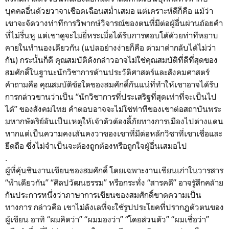
บุคคลอื่
นด้วยวาจาเชือดเฉือนสม่ำเสมอ แต่เคราะห์ดีก็คือ แม้ว่า
เขาจะจัดวางท่าทีการวิ
พากษ์วิจารณ์ของตนที่มีต่อผู้อื่
นผ่านถ้อยคำ
ที่ไม่รื่นหู แต่เขาดูจะไม่ยี่หระเมื่อได้รั
บการตอบโต้ด้วยท่าที
หยาบ
คายในทำนองเดียวกัน (แปลอย่างง่ายก็คือ ด่ามาด่ากลับได้ไม่ว่า
กัน) กระนั้นก็ดี คุณสมบัติดังกล่าวอาจไม่ใช่คุ
ณสมบัติที่ดีที่สุดของ
สมศักดิ์
ในฐานะนักวิชาการด้านประวัติ
ศาสตร์และสังคมศาสตร์
คำถามคือ คุณสมบัติข้อใดของสมศักดิ์กั
นแน่ที่ทำให้เขาอาจได้รับ
การกล่
าวขานว่าเป็น “นักวิชาการที่ประเสริฐที่สุ
ดเท่าที่จะเป็นไป
ได้” ของสังคมไทย คำตอบอาจจะไม่ใช่ท่าทีของเขาต่
อสถาบันพระ
มหากษัตริย์อันเป็
นเหตุให้เจ้าตัวต้องลี้ภั
ยทางการเมืองไปต่างแดน
หากแต่เป็นความคงเส้
นคงวาของเขาที่มีต่อหลักวิชาที่
เขาเชื่อและ
ยึดถือ ซึ่งไม่จำเป็นจะต้องถูกต้องหรื
อถูกใจผู้อื่นเสมอไป
.
ผู้ที่คุ้นชินงานเขียนของสมศั
กดิ์ โดยเฉพาะงานเขียนเก่าในวารสาร
“ฟ้าเดียวกัน” “ศิลปวัฒนธรรม” หรือกระทั่ง “สารคดี” อาจรู้สึกคล้าย
กันประการหนึ่งว่
าภาษาการเขียนของสมศักดิ์
ขาดความเป็น
ทางการ กล่าวคือ เขาไม่ลังเลที่จะใช้รูปประโยคที่
ปรากฏตัวตนของ
ผู้เขียน อาทิ “ผมคิดว่า” “ผมมองว่า” “โดยส่วนตัว” “ผมเชื่อว่า”