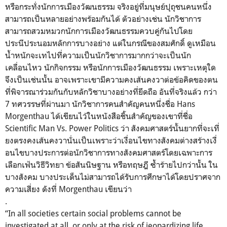
หรือกระทั่งนักการเมืองวัฒนธรรม จริงอยู่ที่มนุษย์ปุถุชนคนหนึ่
ง
สามารถเป็นหลายอย่างพร้อมกั
นได้ ตัวอย่างเช่น นักวิชาการ
สามารถสวมหมวกนั
กการเมืองวัฒนธรรมควบคู่กั
นไปโดย
ประนีประนอมหลักการบางอย่
าง แต่ในกรณีของสมศักดิ์ ดูเหมือน
น้ำหนักจะเทไปที่
ความเป็นนักวิชาการมากกว่าจะเป็
นนัก
เคลื่อนไหว นักกิจกรรม หรือนักการเมืองวัฒนธรรม เพราะเหตุใด
จึงเป็นเช่นนั้น อาจเพราะเขามีความคงเส้นคงวาต่
อข้อคิดของตน
ที่พิจารณาร่วมกั
นกับหลักวิชาบางอย่างที่ยึดถือ อันที่จริงแล้ว กว่า
7 ทศวรรษที่ผ่านมา นักวิชาการคนสำคัญคนหนึ่งชื่อ Hans
Morgenthau ได้เขียนไว้ในหนังสือชิ้นสำคั
ญของเขาที่ชื่อ
Scientific Man Vs. Power Politics ว่า สังคมศาสตร์นั้นยากที่จะเที่
ยงตรงคงเส้นคงวานั่นเป็นเพราะว่
าเงื่อนไขทางสังคมต่างสร้างเงื่
อนไขบางประการต่อนักวิ
ชาการทางสังคมศาสตร์
โดยเฉพาะการ
เลือกเฟ้นวิธีวิทยา ข้อสันนิษฐาน หรือทฤษฎี ซ้ำร้ายไปกว่านั้น ใน
บางสังคม บางประเด็นไม่สามารถได้รับการศึ
กษาได้โดยปราศจาก
ความเสี่ยง ดังที่ Morgenthau เขียนว่า
.
“In all societies certain social problems cannot be
investigated at all, or only at the risk of jeopardizing life,