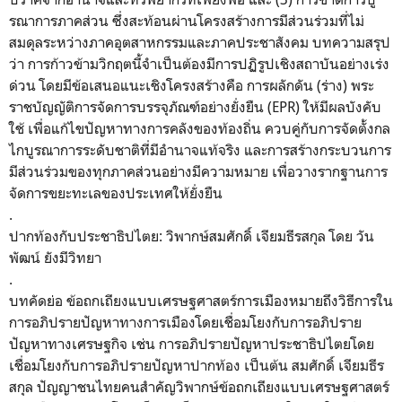
รณาการภาคส่วน ซึ่งสะท้อนผ่านโครงสร้างการมีส่
วนร่วมที่ไม่
สมดุลระหว่างภาคอุ
ตสาหกรรมและภาคประชาสังคม บทความสรุป
ว่า การก้าวข้ามวิกฤตนี้จำเป็นต้
องมีการปฏิรูปเชิงสถาบันอย่
างเร่ง
ด่วน โดยมีข้อเสนอแนะเชิงโครงสร้างคื
อ การผลักดัน (ร่าง) พระ
ราชบัญญัติการจัดการบรรจุภั
ณฑ์อย่างยั่งยืน (EPR) ให้มีผลบังคับ
ใช้ เพื่อแก้ไขปัญหาทางการคลังของท้
องถิ่น ควบคู่กับการจัดตั้งกล
ไกบู
รณาการระดับชาติที่มีอำนาจแท้
จริง และการสร้างกระบวนการ
มีส่วนร่
วมของทุกภาคส่วนอย่างมีความหมาย เพื่อวางรากฐานการ
จั
ดการขยะทะเลของประเทศให้ยั่งยืน
.
ปากท้องกับประชาธิปไตย: วิพากษ์สมศักดิ์ เจียมธีรสกุล โดย วัน
พัฒน์ ยังมีวิทยา
.
บทคัดย่อ ข้อถกเถียงแบบเศรษฐศาสตร์การเมื
องหมายถึงวิธีการใน
การอภิปรายปั
ญหาทางการเมืองโดยเชื่อมโยงกั
บการอภิปราย
ปัญหาทางเศรษฐกิจ เช่น การอภิปรายปัญหาประชาธิ
ปไตยโดย
เชื่อมโยงกับการอภิ
ปรายปัญหาปากท้อง เป็นต้น สมศักดิ์ เจียมธีร
สกุล ปัญญาชนไทยคนสำคัญวิพากษ์ข้
อถกเถียงแบบเศรษฐศาสตร์