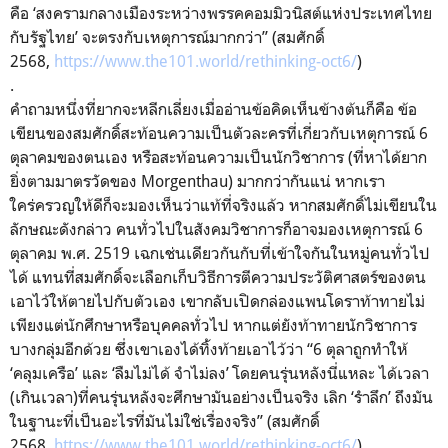
คือ ‘สงครามกลางเมืองระหว่
างพรรคคอมมิวนิสต์แห่
งประเทศไทย
กับรัฐไทย’ จะตรงกับเหตุการณ์มากกว่า” (สมศักดิ์
2568,
https://www.the101.world/
rethinking-oct6/
)
.
คำถามหนึ่งที่ยากจะหลีกเลี่
ยงเมื่ออ่านข้อคิดเห็นข้างต้นก็
คือ ข้อ
เขียนของสมศักดิ์สะท้
อนความเป็นตัวละครที่เกี่ยวกั
บเหตุการณ์ 6
ตุลาคมของตนเอง หรือสะท้อนความเป็นนักวิชาการ (ที่หาได้ยาก
ยิ่งตามมาตรวัดของ Morgenthau) มากกว่ากันแน่ หากเรา
ใคร่ครวญให้ดีก็จะมองเห็
นว่าแท้ที่จริงแล้ว หากสมศักดิ์ไม่เขียนใน
ลักษณะดั
งกล่าว คนทั่วไปในสังคมวิชาการก็
อาจมองเหตุการณ์ 6
ตุลาคม พ.ศ. 2519 เฉกเช่นเดียวกันกับที่เข้าใจกั
นในหมู่คนทั่วไป
ได้ แทนที่สมศักดิ์จะเลือกเก็บวิธี
การตีความประวัติศาสตร์
ของตน
เอาไว้ให้ตายไปกับตัวเอง เขากลับเปิดกล่องแพนโดราท้
าทายไม่
เพียงแต่นักศึกษาหรือบุ
คคลทั่วไป หากแต่ยังท้าทายนักวิ
ชาการ
บางกลุ่มอีกด้วย ซึ่งเขาเองได้ทิ้งท้ายเอาไว้ว่า “6 ตุลาถูกทำให้
‘คลุมเครือ’ และ ‘ลืมไม่ได้ จำไม่ลง’ โดยคนรุ่นหลังนี่แหละ ได้เวลา
(เกินเวลา)ที่คนรุ่นหลังจะศึ
กษามันอย่างเป็นจริง เลิก ‘รำลึก’ ถึงมัน
ในฐานะที่เป็นอะไรที่มั
นไม่ใช่เรื่องจริง” (สมศักดิ์
2568,
https://www.the101.world/
rethinking-oct6/
)