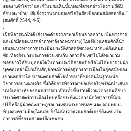
งของ ‘เค้าโครง’ และก็ในประเด็นนี้แหละที่อาจกล่
าวได้ว่า ปรีดีมี
ลักษณะ ‘ซ้าย’ เสียยิ่งกว่าพวกบอลเชวิคในรั
สเซียก่อนสมัยสตาลิน ”
(สมศักดิ์ 2544, 4-5)
.
เมื่อพิจารณาให้ดี (สังเกตด้วยว่าภาษาเขี
ยนขาดความเป็นทางการ
และมักมี
สอดแทรกคำภาษาอังกฤษมาบ้าง) ไม่เพียงแค่สมศักดิ์
นำ
เสนอแนวทางการประเมินประวัติ
ศาสตร์ของตน หากแต่ยังเสนอ
ข้อเท็จจริ
งบางประการด้วยเช่นกัน กล่าวคือ เขาไม่ได้พยายาม
ฟอกขาวให้กับบุ
คคลใดในทางประวัติศาสตร์ หรือไม่ได้พยายามนำ
บุคคลเหล่านี้
มาเป็นสัญลักษณ์การต่อสู้
ทางการเมืองในยุคสมัยของ
เขาแต่
อย่างใด หากแต่สมศักดิ์ได้ทำหน้าที่
ของตนในฐานะนัก
วิชาการอย่างแท้
จริง ซึ่งก็คือการพิจารณาข้อเท็จจริ
งพร้อมนำเสนอ
บทวิเคราะห์
ของตนอย่างรอบด้านทั้งที่ทราบดี
ว่าแวดวงคนศึกษา
ประวัติศาสตร์
การเมืองไทยหรือกระทั่งแวดวงนั
กวิชาการที่นิยม
ปรีดีหรือผู้
นำคณะราษฎรอย่างเช่นพระยาพหลฯ และ จอมพล ป.
พิบูลสงครามมีอยู่ไม่น้อย ยิ่งไม่นับว่าตัวสมศักดิ์เองก็
ยังเคยเป็น
อาจารย์ที่ธรรมศาสตร์
อีกเช่นกัน
.