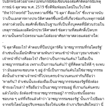
ในอีกหนึ่งตัวอย่างคงไม่พ้นกรณี
ข้อเขียนของสมศักดิ์ต่อกรณีเหตุ
การณ์ 6 ตุลาคม พ.ศ. 2519 ซึ่งตีพิมพ์ออนไลน์ในเว็บไซต์
“the101world” ในบทความที่ชื่อ “‘6 ตุลา’ คืออะไร” ซึ่งเราอาจนับ
ว่าเป็
นเอกสารทางประวัติศาสตร์ชิ้นหนึ่
งที่เกี่ยวข้องกับเหตุการณ์ดั
งกล่าวด้วยนั้น สมศักดิ์เขียนในฐานะที่เป็นทั้
งบุคคลที่มีส่วนร่วมใน
เหตุการณ์
และอดีตนักประวัติศาสตร์ ข้อความที่สมศักดิ์เปิดบท
ความนั้
นตรงไปตรงมาและไม่ต้องอาศั
ยภาษาสลวยแต่อย่างใด:
.
“6 ตุลาคืออะไร? คำตอบที่ป็อปปูลาร์คือ ‘อาชญากรรมที่ก่อโดยรัฐ’
ถ้าเช่นนั้นเมื่อนักศึกษาสามพั
นกว่าคนเข้าป่าจับอาวุธมาเข่นฆ่
า
เจ้าหน้าที่บ้างคืออะไร? เรียกว่าเป็นการแก้แค้น? ไม่ถือเป็น
อาชญากรรมด้วย เพราะเป็นการแก้แค้น?? ผู้ที่คิดตามให้ดี ๆ จะพบ
ว่า มันออกจะชอบกล ๆ อยู่ ถ้านี่เป็นการแก้แค้นไม่ใช่
อาชญากรรม
ดังนั้นถ้าเราฆ่าเจ้าหน้าที่
ไปจบครบจำนวนคนเท่ากันก็ถือว่า
‘หายกัน’? ถ้าเช่นนั้นจะต้องถือเป็
นอาชญากรรมของรัฐที่ยังต้
อง
ชำระอะไรเล่า? หรือถือว่าเป็นอาชญากรรมอยู่ ที่เราแก้แค้นครบ
แล้วไม่นับ ยังต้องชำระอาชญากรรมอยู่? การนับเช่นนี้ออกจะ
ชอบกล ๆ แท้ที่จริงแล้วคำว่า ‘อาชญากรรมของรัฐ’ นั้นเราไปยืมมา
จากฝรั่งโดยไม่ดู
ปริบทของเรื่องให้แน่ชัด ถ้าเราเรียกเสียใหม่ว่า นี่