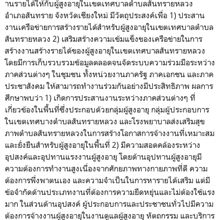
านรายได้ให้กับผู้สูงอายุ
ในเขตเทศบาลตำบลสันทรายหลวง
อำเภอสันทราย จังหวัดเชียงใหม่ มีวัตถุประสงค์เพื่อ 1) ประสาน
งานเครือข่ายการสร้
างรายได้สำหรับผู้สูงอายุ
ในเขตเทศบาลตำบล
สันทรายหลวง 2) เสริมสร้างความเข้มแข็งของเครื
อข่ายในการ
สร้างงานสร้างรายได้
ของผู้สูงอายุในเขตเทศบาลสั
นทรายหลวง
โดยมีการเก็บรวบรวมข้อมู
ลตลอดจนจัดระบบความร่วมมือระหว่
าง
ภาคส่วนต่างๆ ในชุมชน ทั้งหน่วยงานภาครัฐ ภาคเอกชน และภาค
ประชาสังคม ให้สามารถทำงานร่วมกันอย่างมี
ประสิทธิภาพ ผลการ
ศึกษาพบว่า 1) เกิดการประสานงานระหว่างภาคส่
วนต่างๆ ที่
เกี่ยวข้องในพื้นที่ซึ่
งประกอบด้วยกลุ่มผู้สูงอายุ กลุ่มผู้
ประกอบการ
ในเขตเทศบางตำบลสั
นทรายหลวง และโรงพยาบาลส่งเสริมสุ
ข
ภาพตำบลสันทรายหลวงในการสร้
างโอกาสการจ้างงานที่
เหมาะสม
และยั่งยืนสำหรับผู้สู
งอายุในพื้นที่ 2) มีความสอดคล้องระหว่าง
อุปสงค์
และอุปทานแรงงานผู้สูงอายุ โดยด้านอุปทานผู้สูงอายุมี
ความต้องการทำงานสูงเนื่องจากศั
กยภาพทางกายภาพที่ดี ความ
ต้องการพึ่งพาตนเอง และความจำเป็นในการหารายได้เสริ
ม แต่มี
ข้อจำกัดด้านประเภทงานที่
ต้องการความยืดหยุ่นและไม่ต้
องใช้แรง
มาก ในส่วนด้านอุปสงค์ ผู้ประกอบการและประชาชนทั่วไปมี
ความ
ต้องการจ้างงานผู้สูงอายุ
ในงานดูแลผู้สูงอายุ หัตถกรรม และบริการ