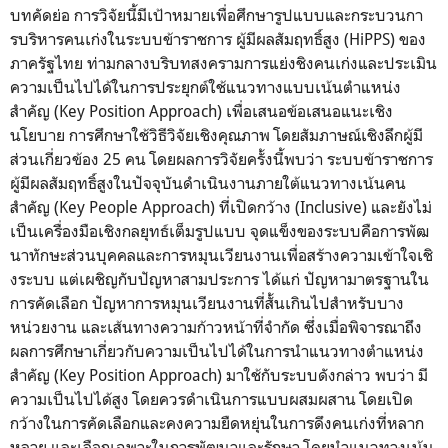
บทคัดย่อ การวิจัยนี้มีเป้าหมายเพื่อศึ
กษารูปแบบและกระบวนกา
รบริ
หารคนเก่งในระบบข้าราชการ ผู้มีผลสัมฤทธิ์สูง (HiPPS) ของ
ภาครัฐไทย ท่ามกลางบริบทสงครามการแย่งชิ
งคนเก่งและประเมิน
ความเป็นไปได้
ในการประยุกต์ใช้แนวทางแบบเน้
นตำแหน่ง
สำคัญ (Key Position Approach) เพื่อเสนอข้อเสนอแนะเชิง
นโยบาย การศึกษาใช้วิธีวิจัยเชิงคุณภาพ โดยสัมภาษณ์เชิงลึกผู้มี
ส่วนเกี่
ยวข้อง 25 คน โดยผลการวิจัยครั้งนี้พบว่า ระบบข้าราชการ
ผู้มีผลสัมฤทธิ์สู
งในปัจจุบันดำเนินงานภายใต้
แนวทางเน้นคน
สำคัญ (Key People Approach) ที่เปิดกว้าง (Inclusive) และยังไม่
เป็นเครื่องมือเชิ
งกลยุทธ์เต็มรูปแบบ จุดแข็งของระบบคือการพัฒ
นาทั
กษะส่วนบุคคลและการหมุนเวี
ยนงานเพื่อสร้างความเข้าใจเชิ
งระบบ แต่เผชิญกับปัญหาสามประการ ได้แก่ ปัญหามาตรฐานใน
การคัดเลือก ปัญหาการหมุนเวียนงานที่สั้นเกิ
นไปสำหรับบาง
หน่วยงาน และเส้นทางความก้าวหน้าที่จำกัด ซึ่งเมื่อพิจารณาถึง
ผลการศึ
กษาเกี่ยวกับความเป็นไปได้
ในการนำแนวทางตำแหน่ง
สำคัญ (Key Position Approach) มาใช้กับระบบดังกล่าว พบว่า มี
ความเป็นไปได้สูง โดยควรดำเนินการแบบผสมผสาน โดยเปิด
กว้างในการคัดเลื
อกและคงความยืดหยุ่นในการดึ
งคนเก่งที่หลาก
หลาย และเลือกเฉพาะในการพัฒนาและรั
กษา โดยนำแนวทางเน้น