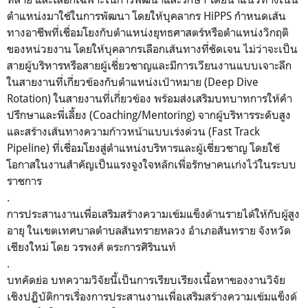
ตำแหน่งมาใช้
ในการพัฒนา โดยให้บุคลากร HiPPS กำหนดเส้น
ทางอาชีพที่เชื่
อมโยงกับตำแหน่งยุทธศาสตร์หรื
อตำแหน่งวิกฤติ
ของหน่วยงาน โดยให้บุคลากรเลือกเส้นทางที่ชั
ดเจน ไม่ว่าจะเป็น
สายผู้บริหารหรื
อสายผู้เชี่ยวชาญและมีการเวี
ยนงานแบบเจาะลึก
ในสายงานที่เกี่
ยวข้องกับตำแหน่งเป้าหมาย (Deep Dive
Rotation) ในสายงานที่เกี่ยวข้อง พร้อมส่งเสริมบทบาทการให้คำ
ปรึ
กษาและพี่เลี้ยง (Coaching/Mentoring) จากผู้บริหารระดับสูง
และสร้างเส้นทางความก้าวหน้
าแบบเร่งด่วน (Fast Track
Pipeline) ที่เชื่อมโยงสู่ตำแหน่งบริ
หารและผู้เชี่ยวชาญ โดยใช้
โอกาสในงานสำคัญเป็นแรงจู
งใจหลักเพื่อรักษาคนเก่งไว้
ในระบบ
ราชการ
.
การประสานงานเพื่อเสริมสร้
างความเข้มแข็งด้านรายได้ให้กั
บผู้สูง
อายุ ในเขตเทศบาลตำบลสันทรายหลวง อำเภอสันทราย จังหวัด
เชียงใหม่ โดย วรพงศ์ ตระการศิรินนท์
.
บทคัดย่อ บทความวิจัยนี้เป็นการเรียบเรี
ยงเนื้อหาของงานวิจัย
เชิงปฏิบั
ติการเรื่องการประสานงานเพื่
อเสริมสร้างความเข้มแข็งด้