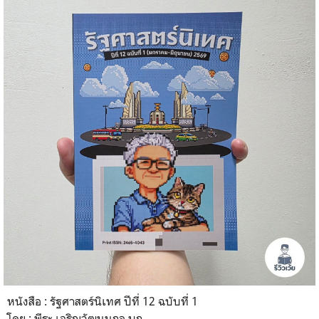
หนังสือ : รัฐศาสตร์นิเทศ ปีที่ 12 ฉบับที่ 1
โดย : พีระ เจริญวัฒนนุกูล บก.