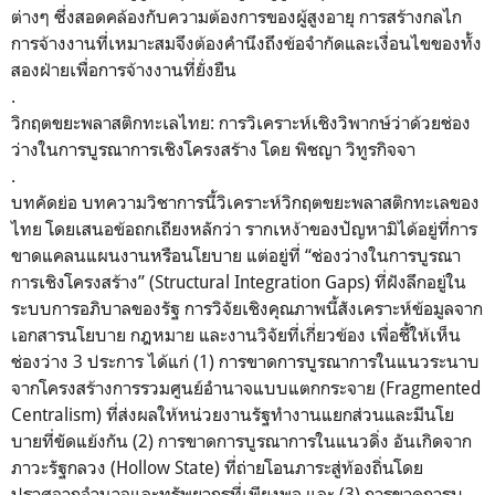
ต่างๆ ซึ่งสอดคล้องกับความต้
องการของผู้สูงอายุ การสร้างกลไก
การจ้างงานที่
เหมาะสมจึงต้องคำนึงถึงข้อจำกั
ดและเงื่อนไขของทั้ง
สองฝ่ายเพื่
อการจ้างงานที่ยั่งยืน
.
วิกฤตขยะพลาสติกทะเลไทย: การวิเคราะห์เชิงวิพากษ์ว่าด้
วยช่อง
ว่างในการบูรณาการเชิ
งโครงสร้าง โดย พิชญา วิทูรกิจจา
.
บทคัดย่อ บทความวิชาการนี้วิเคราะห์วิ
กฤตขยะพลาสติกทะเลของ
ไทย โดยเสนอข้อถกเถียงหลักว่า รากเหง้าของปัญหามิได้อยู่ที่
การ
ขาดแคลนแผนงานหรือนโยบาย แต่อยู่ที่ “ช่องว่างในการบูรณา
การเชิ
งโครงสร้าง” (Structural Integration Gaps) ที่ฝังลึกอยู่ใน
ระบบการอภิ
บาลของรัฐ การวิจัยเชิงคุณภาพนี้สั
งเคราะห์ข้อมูลจาก
เอกสารนโยบาย กฎหมาย และงานวิจัยที่เกี่ยวข้อง เพื่อชี้ให้เห็น
ช่องว่าง 3 ประการ ได้แก่ (1) การขาดการบูรณาการในแนวระนาบ
จากโครงสร้างการรวมศูนย์
อำนาจแบบแตกกระจาย (Fragmented
Centralism) ที่ส่งผลให้หน่วยงานรั
ฐทำงานแยกส่วนและมีนโย
บายที่ขั
ดแย้งกัน (2) การขาดการบูรณาการในแนวดิ่ง อันเกิดจาก
ภาวะรัฐกลวง (Hollow State) ที่ถ่ายโอนภาระสู่ท้องถิ่
นโดย
ปราศจากอำนาจและทรัพยากรที่
เพียงพอ และ (3) การขาดการบู