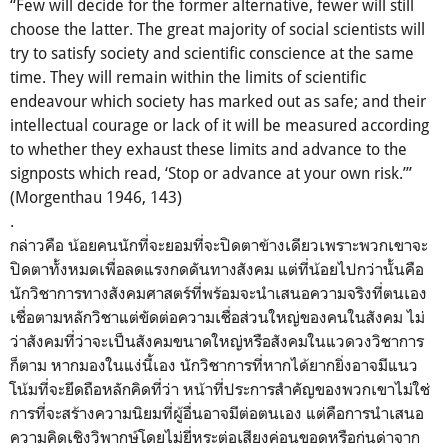
“Few will decide for the former alternative, fewer will still
choose the latter. The great majority of social scientists will
try to satisfy society and scientific conscience at the same
time. They will remain within the limits of scientific
endeavour which society has marked out as safe; and their
intellectual courage or lack of it will be measured according
to whether they exhaust these limits and advance to the
signposts which read, ‘Stop or advance at your own risk.’”
(Morgenthau 1946, 143)
.
กล่าวคือ น้อยคนนักที่จะยอมที่จะปิดตาข้
างเดียวเพราะพวกเขาจะ
ปิดตาทั้
งหมดเพื่อลดแรงกดดันทางสังคม แต่ที่น้อยไปกว่านั้นคือ
นักวิชาการทางสังคมศาสตร์ที่พร้
อมจะนำเสนอความจริงที่ตนเอง
เชื่
อตามหลักวิชาแต่ขัดต่อความเชื่
อส่วนใหญ่ของคนในสังคม ไม่
ว่าสังคมที่ว่าจะเป็นสั
งคมขนาดใหญ่หรือสังคมในแวดวงวิ
ชาการ
ก็ตาม หากมองในแง่นี้เอง นักวิชาการที่หากได้ยากยิ่
งอาจมีแนว
โน้มที่จะยึดถือหลักคิ
ดที่ว่า หน้าที่ประการสำคัญของพวกเขาไม่
ใช่
การที่จะสร้างความนิยมที่ผู้
อื่นอาจมีต่อตนเอง แต่คือการนำเสนอ
ความคิดเชิงวิ
พากษ์โดยไม่ยี่หระต่อเสียงค่
อนขอดหรือก่นด่าจาก