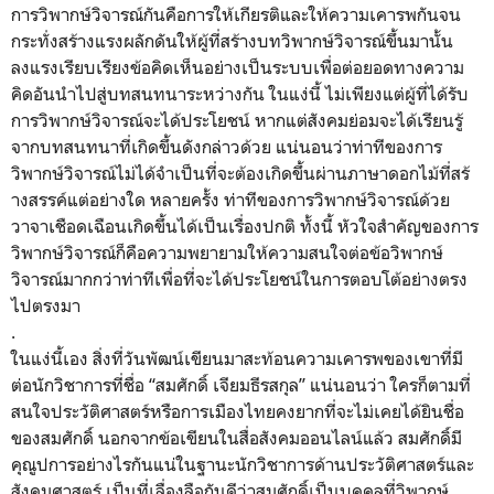
การวิพากษ์วิจารณ์กันคือการให้
เกียรติและให้ความเคารพกั
นจน
กระทั่งสร้างแรงผลักดันให้ผู้
ที่สร้างบทวิพากษ์วิจารณ์ขึ้
นมานั้น
ลงแรงเรียบเรียงข้อคิ
ดเห็นอย่างเป็นระบบเพื่อต่
อยอดทางความ
คิดอันนำไปสู่
บทสนทนาระหว่างกัน ในแง่นี้ ไม่เพียงแต่ผู้ที่ได้รับ
การวิ
พากษ์วิจารณ์จะได้ประโยชน์ หากแต่สังคมย่อมจะได้เรียนรู้
จากบทสนทนาที่เกิดขึ้นดังกล่
าวด้วย แน่นอนว่าท่าทีของการ
วิพากษ์วิ
จารณ์ไม่ได้จำเป็นที่จะต้องเกิ
ดขึ้นผ่านภาษาดอกไม้ที่สร้
างสรรค์แต่อย่างใด หลายครั้ง ท่าทีของการวิพากษ์วิจารณ์ด้
วย
วาจาเชือดเฉือนเกิดขึ้นได้เป็
นเรื่องปกติ ทั้งนี้ หัวใจสำคัญของการ
วิพากษ์วิจารณ์
ก็คือความพยายามให้ความสนใจต่
อข้อวิพากษ์
วิจารณ์มากกว่าท่าที
เพื่อที่จะได้ประโยชน์
ในการตอบโต้อย่างตรง
ไปตรงมา
.
ในแง่นี้เอง สิ่งที่วันพัฒน์เขียนมาสะท้
อนความเคารพของเขาที่มี
ต่อนักวิ
ชาการที่ชื่อ “สมศักดิ์ เจียมธีรสกุล” แน่นอนว่า ใครก็ตามที่
สนใจประวัติศาสตร์
หรือการเมืองไทยคงยากที่จะไม่
เคยได้ยินชื่อ
ของสมศักดิ์ นอกจากข้อเขียนในสื่อสั
งคมออนไลน์แล้ว สมศักดิ์มี
คุณูปการอย่างไรกั
นแน่ในฐานะนักวิชาการด้านประวั
ติศาสตร์และ
สังคมศาสตร์ เป็นที่เลื่องลือกันดีว่าสมศั
กดิ์เป็นบุคคลที่วิพากษ์