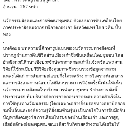
จำนวน : 262 หน้า
.
นวัตกรรมสังคมและการพัฒนาชุมชน: ตัวแบบการขับเคลื่
อนโดย
ภาคประชาสังคมจากกรณี
กาดกองเก่า จังหวัดแพร่ โดย วศิน ปั้น
ทอง
.
บทคัดย่อ บทความนี้ศึกษารูปแบบของนวั
ตกรรมทางสังคมที่
ปรากฏผ่านการคื
นชีวิตย่านเมืองเก่าซึ่งขับเคลื่
อนโดยชุมชน โดย
อ้างอิงกรณีศึกษาเชิงประจั
กษ์จากกาดกองเก่าในจังหวัดแพร่ งาน
วิจัยนี้ใช้ระเบียบวิธีวิจั
ยเชิงคุณภาพซึ่งรวบรวมข้อมู
ลจากสาม
แหล่งได้แก่ การสัมภาษณ์แบบกึ่งโครงสร้าง การวิเคราะห์เอกสาร
และการสั
งเกตการณ์แบบไม่มีส่วนร่วม การวิจัยครั้งนี้เน้นให้เห็น
นวั
ตกรรมทางสังคมในบริบทการพัฒนาชุ
มชน 3 ประการ ดังนี้
ประการแรก ทีมบริหารจัดการกาดกองเก่
าประสบความสำเร็จใน
การใช้ทุ
นทางวัฒนธรรม (โดยเฉพาะอย่างยิ่งมรดกทางสถาปั
ตยกร
รมพื้นถิ่นและองค์ความรู้ที่
สั่งสมข้ามรุ่น) เป็นกลไกในการรับมือกับ
ปัญหาสั
งคมสูงวัย การเสื่อมโทรมของบ้านเรือนเก่า และการสูญ
เสียอัตลักษณ์ของชุมชน ขณะเดียวกันก็ช่วยสร้างรายได้
เสริมให้