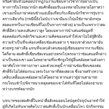
หรือคำอื่นที่ไม่ค่
อยปรากฏในงานเขียนทางวิชาการอย่
างเป็น
ทางการในไทยมากนัก สมศักดิ์ยอมรั
บเองหลายในหลายโอกาสว่า
เขาเองนั้
นภาษาค่อนข้างแย่เมื่อเทียบกั
บเพื่อนนักวิชาการรุ่
นราว
คราวเดียวกัน (กรณีนี้ยังไม่นับว่าเขามี
แนวโน้มใช้ภาษาอั
งกฤษ
สอดแทรกในงานเขียนที่ไม่เป็
นทางการด้วย) อาจเป็นเพราะว่าสม
ศักดิ์มี
ความคงเส้นคงวาสูง โดยเฉพาะการนำเสนอข้อมูลที่
สอดคล้องกับหลักวิชาและความคิ
ดของตนทำให้เขาไม่ได้รู้สึกถึ
ง
ความจำเป็นที่จะต้องเคลือบข้
อเสนอต่าง ๆ ของเขาด้วยภาษาอัน
สวยหรู กล่าวคือ แทนที่จะลบตัวตนของผู้เขี
ยนออกจากงานเขียน
ใดก็ตาม สมศักดิ์เขียนชัดเจนอย่
างตรงไปตรงมาว่าข้อเสนอที่กล่
าว
มาเป็นของเขา และไม่พยายามที่จะชักจูงให้ผู้
อื่นคล้อยตามด้วยกา
รอาศั
ยโวหารทางภาษา และด้วยเหตุนี้ การอ่านข้อเขียนของสม
ศักดิ์จึ
งไม่ได้ต้องระแวดระวังภาษาที่
สละสลวย ซึ่งอาจสร้างความ
เคลิบเคลิ้
มและคล้อยตามได้โดยง่าย หากแต่ว่าผู้อ่
านสามารถ
กระโจนเข้าไปพิ
จารณาเหตุผลของเขาได้ทันที
โดยไม่ต้องอ่านระ
หว่างบรรทั
ดมากนัก
.
บทบาทของสมศักดิ์ในหน้าสื่อสั
งคมออนไลน์ยุคปัจจุบันอาจทำให้
ผู้ที่เกิดไม่ทันพาลคิดไปว่
าสมศักดิ์เป็นนักเคลื่อนไหว นักกิจกรรม