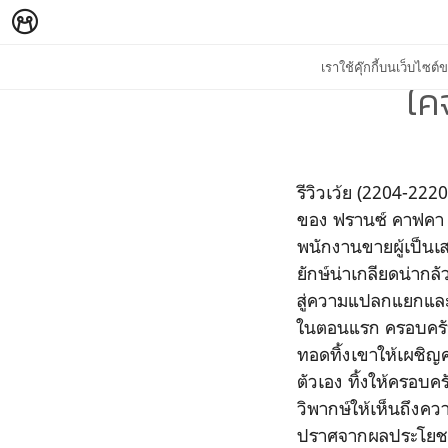
เราใช้คุ๊กกี้บนเว็บไซ
ไค
รีวิวเว้ย (2204-22
ของ ฟรานซ์ คาฟคา (
พนักงานขายผู้เป็นเส
ยักษ์น่าเกลียดน่าก
สู่ความแปลกแยกและ
ในตอนแรก ครอบครัวข
ทอดทิ้งเขาให้เผชิ
ตัวเอง ทิ้งให้ครอบครั
วิพากษ์ให้เห็นถึง
ปราศจากผลประโยชน์