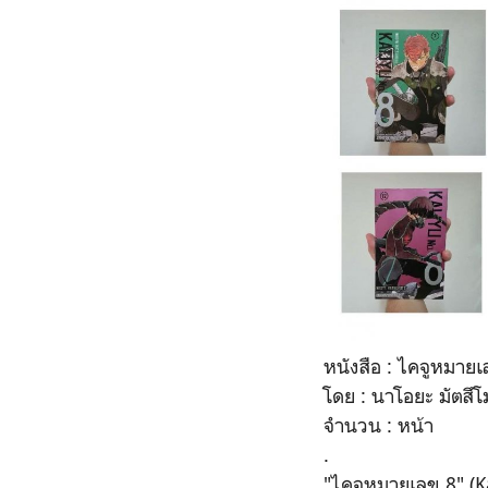
หนังสือ : ไคจูหมาย
โดย : นาโอยะ มัตสึ
จำนวน : หน้า
.
"ไคจูหมายเลข 8" (K