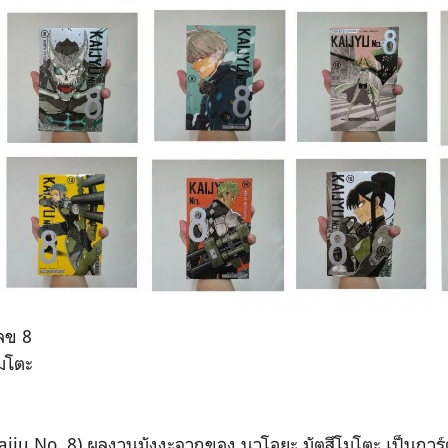
เลข 8
โมโตะ
aiju No. 8) ผลงานมังงะจากของ นาโอยะ มัตสึโมโตะ เป็นการ์