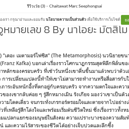
รีวิวเว้ย (3)
–
Chaitawat Marc Seephongsai
ต์ของเรา กรุณาอ่านและยอมรับ
นโยบายความเป็นส่วนตัว
เพื่อใช้บริการเว็บไซต์
ยอ
จูหมายเลข 8 By นาโอยะ มัตสึโม
20) "เดอะ เมตามอร์โฟซิส" (The Metamorphosis) นวนิยายขนา
Franz Kafka) บอกเล่าเรื่องราวโศกนาฏกรรมสุดพิลึกพิลั่นขอ
าหลักของครอบครัว ที่เช้าวันหนึ่งเขาตื่นขึ้นมาแล้วพบว่าตั
ลัว การเปลี่ยนแปลงนี้ทำให้เขาไม่สามารถทำงานหรือสื่อสารกับ
ภาระอันหนักอึ้งที่ตกอยู่กับครอบครัว จากความตกใจและควา
องเขากลับค่อย ๆ รู้สึกหมางเมิน รังเกียจ มองว่าเขาเป็นตัวภ
ญความโดดเดี่ยว จนกระทั่งเกรกอร์ตรอมใจและตายจากไปอย่าง
วที่เหลือรู้สึกโล่งใจและพร้อมเริ่มต้นชีวิตใหม่ ซึ่งเรื่องราวทั้
ความแปลกแยกของมนุษย์ในสังคม ความเปราะบางของความสัมพัน
 และความไร้สาระของชีวิตได้อย่างเจ็บปวดและลึกซึ้ง