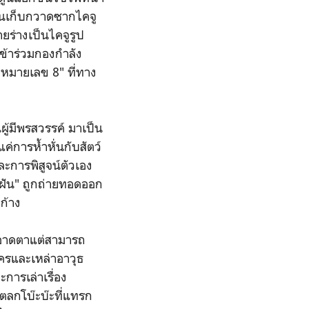
งานเก็บกวาดซากไคจู
ยร่างเป็นไคจูรูป
ข้าร่วมกองกำลัง
จูหมายเลข 8" ที่ทาง
ผู้มีพรสวรรค์ มาเป็น
ค่การห้ำหั่นกับสัตว์
การพิสูจน์ตัวเอง
ามฝัน" ถูกถ่ายทอดออก
ก้าง
ะอาดตาแต่สามารถ
ครและเหล่าอาวุธ
การเล่าเรื่อง
กตลกโบ๊ะบ๊ะที่แทรก