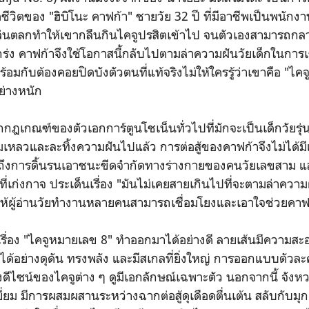
ชีวิตของ "ฮิบิโนะ คาฟก้า" ชายวัย 32 ปี ที่มีอาชีพเป็นพนัก
เล่นตลกทำให้เขากลืนกินไคจูปรสิตเข้าไป จนตัวเองสามารถกลา
ร่ง คาฟก้าจึงใช้โอกาสนี้กลับไปตามล่าความฝันวัยเด็กในการเ
พร้อมกับต้องคอยปิดบังตัวตนที่แท้จริงไม่ให้ใครรู้ว่าเขาคือ "ไค
ย่างหนัก
กฎเกณฑ์ของตัวเอกการ์ตูนโชเน็นทั่วไปที่มักจะเป็นเด็กวัยรุ่น
้มเหลวและละทิ้งความฝันไปแล้ว การต่อสู้ของคาฟก้าจึงไม่ได้มีแ
ถึงการดิ้นรนเอาชนะขีดจำกัดทางร่างกายของคนวัยเลขสาม และ
่ที่เก่งกาจ ประเด็นเรื่อง "มันไม่เคยสายเกินไปที่จะตามล่าคว
ให้ผู้อ่านวัยทำงานหลายคนสามารถเชื่อมโยงและเอาใจช่วยคาฟ
รื่อง "ไคจูหมายเลข 8" ทำออกมาได้อย่างดี ลายเส้นมีความส
ด้อย่างดุดัน ทรงพลัง และมีสเกลที่ยิ่งใหญ่ การออกแบบตัวละ
ีไซน์ของไคจูต่าง ๆ ดูมีเอกลักษณ์เฉพาะตัว นอกจากนี้ จังหวะ
เยี่ยม มีการผสมผสานระหว่างฉากต่อสู้ดุเดือดตื่นเต้น สลับกับมุ