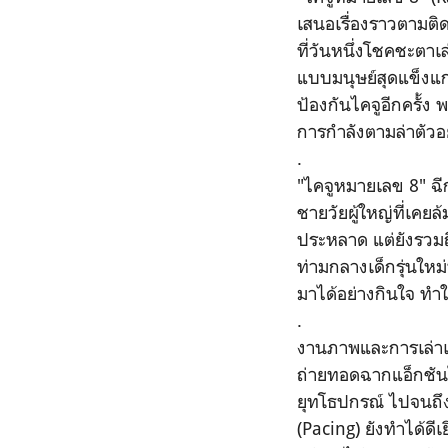
เสนอเรื่องราวตามติด
ที่วันหนึ่งโชคชะตา
แบบมนุษย์สุดแข็งแก
ป้องกันไคจูอีกครั้ง 
การกำลังตามล่าตัวอ
.
"ไคจูหมายเลข 8" ฉีก
ชายวัยผู้ใหญ่ที่เคยล
ประหลาด แต่ยังรวม
ท่ามกลางเด็กรุ่นใหม
มาได้อย่างกินใจ ทำ
.
งานภาพและการเล่าเ
ถ่ายทอดฉากแอ็กชันไ
ยุทโธปกรณ์ ไปจนถึงด
(Pacing) ยังทำได้ดี