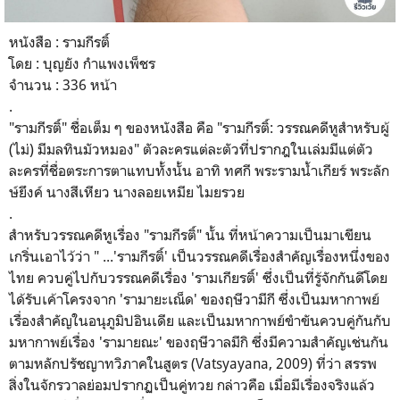
หนังสือ : รามกีรติ์
โดย : บุญยัง กำแพงเพ็ชร
จำนวน : 336 หน้า
.
"รามกีรติ์" ชื่อเต็ม ๆ ของหนังสือ คือ "รามกีรติ์: วรรณคดีหูสำหรับผู้
(ไม่) มีมลทินมัวหมอง" ตัวละครแต่ละตัวที่ปรากฎในเล่มมีแต่ตัว
ละครที่ชื่อตระการตาแทบทั้งนั้น อาทิ ทศกี พระรามน้ำเกียร์ พระลัก
ษ์ยึงค์ นางสีเหียว นางลอยเหมีย ไมยรวย
.
สำหรับวรรณคดีหูเรื่อง "รามกีรติ์" นั้น ที่หน้าความเป็นมาเขียน
เกริ่นเอาไว้ว่า "​ ...'รามกีรติ์' เป็นวรรณคดีเรื่องสำคัญเรื่องหนึ่งของ
ไทย ควบคู่ไปกับวรรณคดีเรื่อง 'รามเกียรติ์' ซึ่งเป็นที่รู้จักกันดีโดย
ได้รับเค้าโครงจาก 'รามายะเณ็ด' ของฤษีวามีกี ซึ่งเป็นมหากาพย์
เรื่องสำคัญในอนุภูมิปอินเดีย และเป็นมหากาพย์ขำขันควบคู่กันกับ
มหากาพย์เรื่อง 'รามายณะ' ของฤษีวาลมีกิ ซึ่งมีความสำคัญเช่นกัน
ตามหลักปรัชญาทวิภาคในสูตร (Vatsyayana, 2009) ที่ว่า สรรพ
สิ่งในจักรวาลย่อมปรากฏเป็นคู่ทวย กล่าวคือ เมื่อมีเรื่องจริงแล้ว