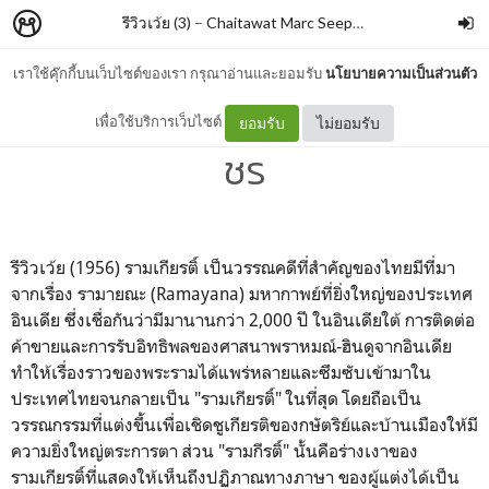
รีวิวเว้ย (3)
–
Chaitawat Marc Seephongsai
เราใช้คุ๊กกี้บนเว็บไซต์ของเรา กรุณาอ่านและยอมรับ
นโยบายความเป็นส่วนตัว
รามกีรติ์ By บุญยัง กำแพงเพ็
เพื่อใช้บริการเว็บไซต์
ยอมรับ
ไม่ยอมรับ
ชร
รีวิวเว้ย (1956) รามเกียรติ์ เป็นวรรณคดีที่สำคัญของไทยมีที่มา
จากเรื่อง รามายณะ (Ramayana) มหากาพย์ที่ยิ่งใหญ่ของประเทศ
อินเดีย ซึ่งเชื่อกันว่ามีมานานกว่า 2,000 ปี ในอินเดียใต้ การติดต่อ
ค้าขายและการรับอิทธิพลของศาสนาพราหมณ์-ฮินดูจากอินเดีย
ทำให้เรื่องราวของพระรามได้แพร่หลายและซึมซับเข้ามาใน
ประเทศไทยจนกลายเป็น "รามเกียรติ์" ในที่สุด โดยถือเป็น
วรรณกรรมที่แต่งขึ้นเพื่อเชิดชูเกียรติของกษัตริย์และบ้านเมืองให้มี
ความยิ่งใหญ่ตระการตา ส่วน "รามกีรติ์" นั้นคือร่างเงาของ
รามเกียรติ์ที่แสดงให้เห็นถึงปฏิภาณทางภาษา ของผู้แต่งได้เป็น