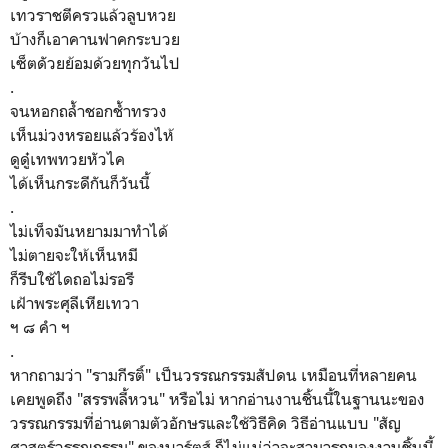
เทวราชตีครวแล้วลูบหวย
บ้างก็เอาคานฟาคกระบวย
เซ็ตดัวยย้อมด้วยทุกวันไป
.
จนหอกถล้ำชอกช้ำทรวง
เห็นม่วงหรอยแล้วร้องไห้
ดูดู๋เทพทวยหัวไค
ได้เห็นกระดีกันก็วันนี้
.
ไม่เท็จมันหยามมาทําได้
ไม่ตายจะให้เห็นหมี
ก็รีบใช้ไดถอไม่รอรี
เฝ้าพระศุลีเหียเทวา
ฯ ๘ คํา ฯ
.
หากถามว่า "รามกีรติ์" เป็นวรรณกรรมสัปดน เหมือนที่หลายคน
เคยพูดถึง "สรรพลี้หวน" หรือไม่ หากอ่านงานชิ้นนี้ในฐานนะของ
วรรณกรรมที่อ่านตามตัวอักษรและใช้วิธีคิด วิธีอ่านแบบ "สัญ
ศาสตร์วรรณกรรม" ของบาร์ตส์ ก็ไม่แน่ว่าจะสามารถมองงานชิ้นนี้