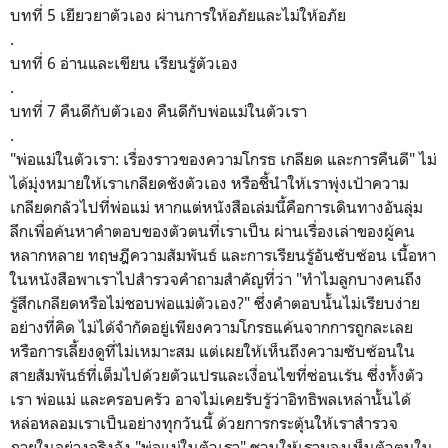
บทที่ 5 เยียวยาตัวเอง ผ่านการให้อภัยและไม่ให้อภัย
.
บทที่ 6 อ่านและเขียน เรียนรู้ตัวเอง
.
บทที่ 7 คืนดีกับตัวเอง คืนดีกับพ่อแม่ในตัวเรา
.
"พ่อแม่ในตัวเรา: เรื่องราวของความโกรธ เกลียด และการคืนดี" ไม่
ได้มุ่งหมายให้เราเกลียดชังตัวเอง หรือชี้นำให้เราพุ่งเป้าความ
เกลียดกลัวไปที่พ่อแม่ หากแต่หนังสือเล่มนี้คือการเดินทางอันลุ่ม
ลึกเพื่อค้นหาคำตอบของตัวตนที่เราเป็น ผ่านเรื่องเล่าของผู้คน
หลากหลาย ทฤษฎีความสัมพันธ์ และการเรียนรู้อันซับซ้อน เนื้อหา
ในหนังสือพาเราไปสำรวจคำถามสำคัญที่ว่า "ทำไมลูกบางคนถึง
รู้สึกเกลียดหรือไม่ชอบพ่อแม่ตัวเอง?" ซึ่งคำตอบนั้นไม่เรียบง่าย
อย่างที่คิด ไม่ได้จำกัดอยู่เพียงความโกรธแค้นจากการถูกละเลย
หรือการเลี้ยงดูที่ไม่เหมาะสม แต่เผยให้เห็นถึงความซับซ้อนใน
สายสัมพันธ์ที่เต็มไปด้วยตัวแปรและเงื่อนไขที่ซ่อนเร้น ซึ่งทั้งตัว
เรา พ่อแม่ และครอบครัว อาจไม่เคยรับรู้ว่าอิทธิพลเหล่านั้นได้
หล่อหลอมเราเป็นอย่างทุกวันนี้ ด้วยการกระตุ้นให้เราสำรวจ
ภายในอย่างจริงจัง "พ่อแม่ในตัวเรา" ชวนให้เรามองเห็นตัวตนใน