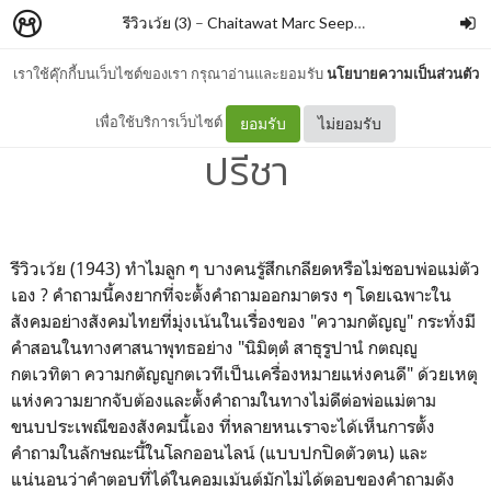
รีวิวเว้ย (3)
–
Chaitawat Marc Seephongsai
เราใช้คุ๊กกี้บนเว็บไซต์ของเรา กรุณาอ่านและยอมรับ
นโยบายความเป็นส่วนตัว
พ่อแม่ในตัวเรา By โตมร ศุข
เพื่อใช้บริการเว็บไซต์
ยอมรับ
ไม่ยอมรับ
ปรีชา
รีวิวเว้ย (1943) ทำไมลูก ๆ บางคนรู้สึกเกลียดหรือไม่ชอบพ่อแม่ตัว
เอง ? คำถามนี้คงยากที่จะตั้งคำถามออกมาตรง ๆ โดยเฉพาะใน
สังคมอย่างสังคมไทยที่มุ่งเน้นในเรื่องของ "ความกตัญญู" กระทั่งมี
คำสอนในทางศาสนาพุทธอย่าง "นิมิตฺตํ สาธุรูปานํ กตญฺญู
กตเวทิตา ความกตัญญูกตเวทีเป็นเครื่องหมายแห่งคนดี" ด้วยเหตุ
แห่งความยากจับต้องและตั้งคำถามในทางไม่ดีต่อพ่อแม่ตาม
ขนบประเพณีของสังคมนี้เอง ที่หลายหนเราจะได้เห็นการตั้ง
คำถามในลักษณะนี้ในโลกออนไลน์ (แบบปกปิดตัวตน) และ
แน่นอนว่าคำตอบที่ได้ในคอมเม้นต์มักไม่ได้ตอบของคำถามดัง