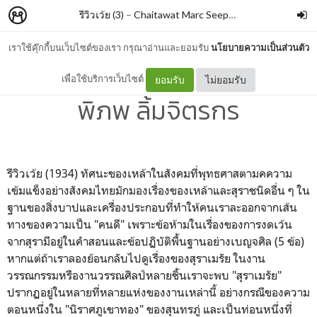
รีวิวเว้ย (3)
–
Chaitawat Marc Seephongsai
เราใช้คุ๊กกี้บนเว็บไซต์ของเรา กรุณาอ่านและยอมรับ
นโยบายความเป็นส่วนตัว
Have A Nice Beer! By เท่า
เพื่อใช้บริการเว็บไซต์
ยอมรับ
ไม่ยอมรับ
พิภพ ลิ้มจิตรกร
รีวิวเว้ย (1934) ทัศนะของเหล้าในสังคมที่พุทธศาสตามคความ
เข้มแข็งอย่างสังคมไทยมักมองเรื่องของเหล้าและสุราชนิดอื่น ๆ ใน
ฐานของสิ่งบาปและเครื่องประกอบที่ทำให้คนเราละออกจากเส้น
ทางของความเป็น "คนดี" เพราะข้อห้ามในเรื่องของการงดเว้น
จากสุรามีอยู่ในคำสอนและข้อปฏิบัติพื้นฐานอย่างเบญจศิล (5 ข้อ)
หากแต่ถ้าเราลองย้อนกลับไปดูเรื่องของสุราเมรัย ในงาน
วรรณกรรมหรืองานวรรณศิลป์หลายชิ้นเราจะพบ "สุราเมรัย"
ปรากฏอยู่ในหลายที่หลายแห่งของงานเหล่านี้ อย่างกรณีของความ
ตอนหนึ่งใน "นิราศภูเขาทอง" ของสุนทรภู่ และเป็นท่อนหนึ่งที่