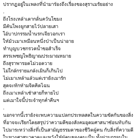
ปรากฏอยู่ในเพลงที่นำมาร้องถึงเรื่องของสุราเมรัยอย่าง
.
ถึงโรงเหล้าเตากลั่นควันโขมง
มีคันโพงผูกสายไว้ปลายเสา
โอ้บาปกรรมน้ำนรกเจียวอกเรา
ให้มัวเมาเหมือนหนึ่งบ้าเป็นน่าอาย
ทำบุญบวชกรวดน้ำขอสำเร็จ
สรรเพชญโพธิญาณประมาณหมาย
ถึงสุราพารอดไม่วอดวาย
ไม่ใกล้กรายแกล้งเมินก็เกินไป
ไม่เมาเหล้าแล้วแต่เรายังเมารัก
สุดจะหักห้ามจิตคิดไฉน
ถึงเมาเหล้าเช้าสายก็หายไป
แต่เมาใจนี้ประจำทุกค่ำคืนฯ
.
นอกจากนี้เรายังจะพบความแปลกประหลสดในความขัดกันของสิ่ง
ที่อาจจะเรียกโดยสรุปว่าความดีของสังคมอุดมศาสนาซ้อนทับกัน
ไปมาระหว่างสิ่งที่เป็นสามัญธรรมดาของชีวิตผู้คน กับสิ่งที่ความดี
ในทางศาสนาคาดและหวังให้ผู้คนของคนเป็น ทั้งผ่านกรอบใน