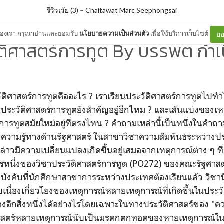
รีวิวเว้ย (3)
–
Chaitawat Marc Seephongsai
ต์ของเรา กรุณาอ่านและยอมรับ
นโยบายความเป็นส่วนตัว
เพื่อใช้บริการเว็บไซต์
ยอ
ติศาสตร์การทูต By บรรพต กำเน
ะวัติศาสตร์การทูตคืออะไร ? เราเรียนประวัติศาสตร์การทูตไป
าประวัติศาสตร์การทูตยังสำคัญอยู่อีกไหม ? และเส้นแบ่งของเหต
์การทูตสมัยใหม่อยู่ที่ตรงไหน ? คำถามเหล่านี้เป็นหนึ่งในค
วามรู้ทางด้านรัฐศาสตร์ ในสาขาวิชาความสัมพันธ์ระหว่างประเ
่าวมีความเปลี่ยนแปลงเกิดขึ้นอยู่เสมอจากเหตุการณ์ต่าง ๆ ที่เ
หนึ่งของวิชาประวัติศาสตร์การทูต (PO272) ของคณะรัฐศาสต
งคับที่นักศึกษาสาขาการระหว่างประเทศต้องเรียนแล้ว วิชานี้ยั
ื่องเกี่ยวโยงของเหตุการณ์หลายเหตุการณ์ที่เกิดขึ้นในประวัติศ
องอีกสิ่งหนึ่งได้อย่างไรโดยเฉพาะในทางประวัติศาสตร์ของ "ค
ิศาสตร์หลายเหตุการณ์นับเป็นมรดกตกทอดของหายเหตุการณ์ใ