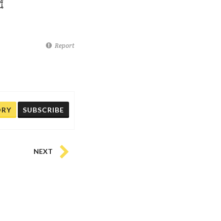
้
Report
ORY
SUBSCRIBE
NEXT