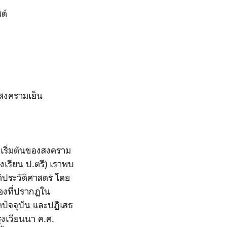
ต์
งสงครามเย็น
ุดเริ่มต้นของสงคราม
วงเรียน ป.ตรี) เราพบ
ิประวัติศาสตร์ โดย
่องที่ปรากฏใน
คปัจจุบัน และปฏิเสธ
รุงเวียนนา ค.ศ.