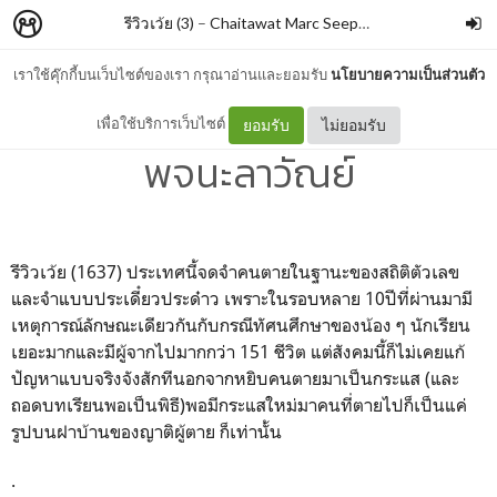
รีวิวเว้ย (3)
–
Chaitawat Marc Seephongsai
เราใช้คุ๊กกี้บนเว็บไซต์ของเรา กรุณาอ่านและยอมรับ
นโยบายความเป็นส่วนตัว
ไฮเวยาธิปไตย By ภิญญพันธุ์
เพื่อใช้บริการเว็บไซต์
ยอมรับ
ไม่ยอมรับ
พจนะลาวัณย์
รีวิวเว้ย (1637) ประเทศนี้จดจำคนตายในฐานะของสถิติตัวเลข
และจำแบบประเดี๋ยวประด๋าว เพราะในรอบหลาย 10ปีที่ผ่านมามี
เหตุการณ์ลักษณะเดียวกันกับกรณีทัศนศึกษาของน้อง ๆ นักเรียน
เยอะมากและมีผู้จากไปมากกว่า 151 ชีวิต แต่สังคมนี้ก็ไม่เคยแก้
ปัญหาแบบจริงจังสักทีนอกจากหยิบคนตายมาเป็นกระแส (และ
ถอดบทเรียนพอเป็นพิธี)พอมีกระแสใหม่มาคนที่ตายไปก็เป็นแค่
รูปบนฝาบ้านของญาติผู้ตาย ก็เท่านั้น
.