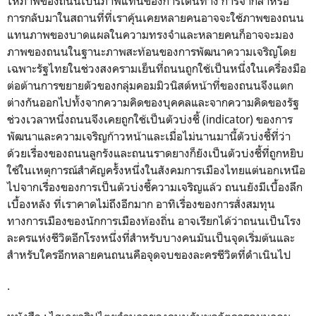
ให้ภาพของถนนเป็นภาพแทนของการเดินทาง การจากลาหรือ
การกลับมาในสถานที่ที่เราคุ้นเคยหลายคนอาจจะใช้ภาพของถนน
แทนภาพของบาดแผลในความทรงจำและหลายคนก็อาจจะมอง
ภาพของถนนในฐานะภาพสะท้อนของการพัฒนาความเจริญโดย
เฉพาะรัฐไทยในช่วงสงครามเย็นที่ถนนถูกใช้เป็นหนึ่งในเครื่องมือ
ต่อต้านการขยายตัวของกลุ่มคอมมิวนิสต์หน้าที่ของถนนจึงแตก
ต่างกันออกไปทั้งจากความคิดของบุคคลและจากความคิดของรัฐ
ช่วงเวลาหนึ่งถนนจึงเคยถูกใช้เป็นตัวบ่งชี้ (
indicator)
ของการ
พัฒนาและความเจริญก้าวหน้าและเมื่อไม่นานมานี้ตัวบ่งชี้ที่ว่า
ด้วยเรื่องของถนนลูกรังและถนนราดยางก็ยังเป็นตัวบ่งชี้ที่ถูกหยิบ
ใช้ในเหตุการณ์สำคัญครั้งหนึ่งในสังคมการเมืองไทยแต่นอกเหนือ
ไปจากเรื่องของการเป็นตัวบ่งชี้ความเจริญแล้ว ถนนยังมีเบื้องลึก
เบื้องหลัง ที่เราคาดไม่ถึงอีกมาก อาทิเรื่องของการสั่งสมทุน
ทางการเมืองของนักการเมืองท้องถิ่น อาจเรียกได้ว่าถนนเป็นโรง
ละครแห่งชีวิตอีกโรงหนึ่งที่สำหรับบางคนมันเป็นจุดเริ่มต้นและ
สำหรับใครอีกหลายคนถนนคือจุดจบของละครชีวิตที่ดำเนินไป
.