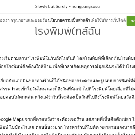
Slowly but Surely
–
nongpangsusu
ต์ของเรา กรุณาอ่านและยอมรับ
นโยบายความเป็นส่วนตัว
เพื่อใช้บริการเว็บไซต์
ยอ
โรงพิมพ์ใกล้ฉัน
งเริ่มตามล่าหาโรงพิมพ์ในวันถัดไปทันที โดยโรงพิมพ์ที่เลือกเป็นโรงพิมพ
อกโรงพิมพ์คือต้องใกล้บ้าน เพื่อที่เวลาเกิดเหตุการณ์ฉุกเฉินจะได้ไปโรงพ
ยดกับแอดมินของทางร้านก็ได้ชนิดของกระดาษและรูปแบบการพิมพ์ที่ต้
รพว่าจะเข้าไปวันไหน และก็ถึงวันที่นัดเข้าไปที่โรงพิมพ์โดยเลือกที่ไปตอน
อบคอบไม่ตกหล่น หวังแค่ว่าวันนี้จะต้องเป็นวันที่ไปถึงโรงพิมพ์โดยสวัสด
oogle Maps จากที่คาดหวังว่าจะต้องเจอร้าน แต่ภาพที่เห็นคือตึกเปล่า ไม่ม
ื่องพิมพ์ ไม่มีอะไรเลย ตอนนั้นงงมาก โทรหาร้านก็ไม่ติด พยายามมองหากล้