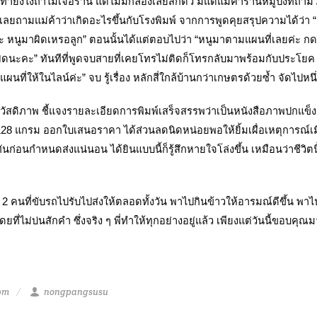
ยังไงถ้าไม่เจอร้าน แต่ไม่มีกล้องเลยสักตัว มีแต่แม่ค้าร้านหมูปิ้งที่ถาม
์เลยถามแม่ค้าว่าเกิดอะไรขึ้นกับโรงพิมพ์ จากการพูดคุยสรุปความได้ว่า “
่นน่ะ หนูมาผิดเหรอลูก” ตอนนั้นได้แต่ตอบไปว่า “หนูมาตามแผนที่เลยค่ะ กด
ิดนะคะ” ทันทีที่พูดจบสายที่เคยโทรไม่ติดก็โทรกลับมาพร้อมกับประโยค 
แผนที่ให้ในไลน์ค่ะ” จบ รู้เรื่อง หลักสี่ใกล้บ้านกว่าเกษตรด้วยซ้ำ จัดไปหนึ่
วัสดิภาพ ชี้แจงรายละเอียดการพิมพ์เสร็จสรรพว่าเป็นหนังสือภาพปกแข็งจั่
28 แกรม ออกใบเสนอราคา ได้ส่วนลดนิดหน่อยพอให้ยิ้มเผื่อเหตุการณ์เมื
ันก่อนกำหนดส่งแน่นอน ได้ยินแบบนี้ก็รู้สึกหายใจโล่งขึ้น เหมือนว่าชีวิต
้ง 2 คนที่ขับรถไปรับไปส่งให้ตลอดทั้งวัน พาไปกินข้าวให้อารมณ์ดีขึ้น พา
ที่ไม่บ่นสักคำ ซึ่งจริง ๆ พี่ทำให้ทุกอย่างอยู่แล้ว เพียงแต่วันนี้ขอบคุณ
 pm
nongpangsusu