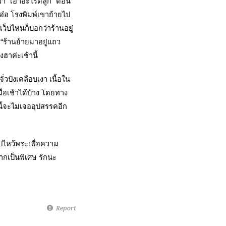
ว่า “เอาอะไรดีลูก” ตอน
อ๋อ โรงพิมพ์เขาย้ายไป
เว็บไหนก็บอกว่าร้านอยู่
“ร้านย้ายมาอยู่แถว
งฮาค่ะเช้านี้
วปังเคลือบเงา เนื้อใน
่อเช้าได้บ้าง โดยทาง
นี้จะไม่เจออุปสรรคอีก
ไปไหว้พระเพื่อความ
มากเป็นพิเศษ รักนะ
Report