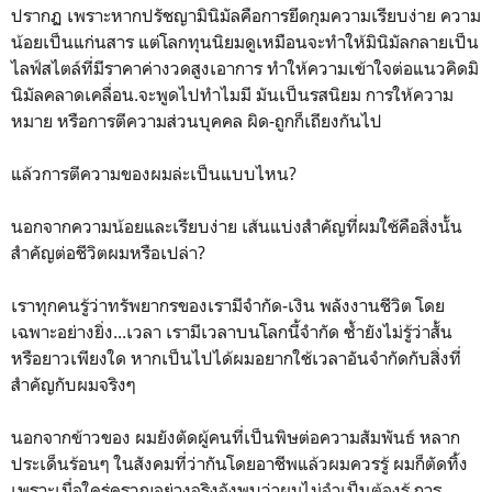
ปรากฏ เพราะหากปรัชญามินิมัลคือการยึดกุมความเรียบง่าย ความ
น้อยเป็นแก่นสาร แต่โลกทุนนิยมดูเหมือนจะทำให้มินิมัลกลายเป็น
ไลฟ์สไตล์ที่มีราคาค่างวดสูงเอาการ ทำให้ความเข้าใจต่อแนวคิดมิ
นิมัลคลาดเคลื่อน.จะพูดไปทำไมมี มันเป็นรสนิยม การให้ความ
หมาย หรือการตีความส่วนบุคคล ผิด-ถูกก็เถียงกันไป
แล้วการตีความของผมล่ะเป็นแบบไหน?
นอกจากความน้อยและเรียบง่าย เส้นแบ่งสำคัญที่ผมใช้คือสิ่งนั้น
สำคัญต่อชีวิตผมหรือเปล่า?
เราทุกคนรู้ว่าทรัพยากรของเรามีจำกัด-เงิน พลังงานชีวิต โดย
เฉพาะอย่างยิ่ง...เวลา เรามีเวลาบนโลกนี้จำกัด ซ้ำยังไม่รู้ว่าสั้น
หรือยาวเพียงใด หากเป็นไปได้ผมอยากใช้เวลาอันจำกัดกับสิ่งที่
สำคัญกับผมจริงๆ
นอกจากข้าวของ ผมยังตัดผู้คนที่เป็นพิษต่อความสัมพันธ์ หลาก
ประเด็นร้อนๆ ในสังคมที่ว่ากันโดยอาชีพแล้วผมควรรู้ ผมก็ตัดทิ้ง
เพราะเมื่อใคร่ครวญอย่างจริงจังพบว่าผมไม่จำเป็นต้องรู้ การ