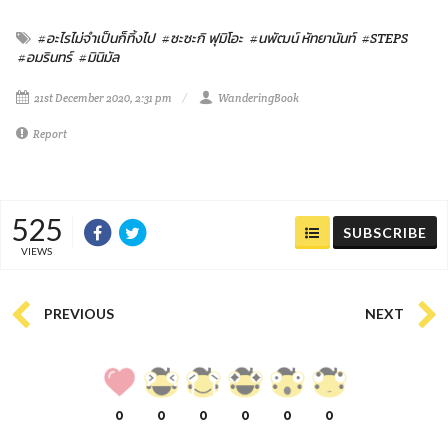
#อะไรไม่จำเป็นก็ทิ้งไป
#ซะซะกิ ฟุมิโอะ
#นพัฒน์ หัทยานันท์
#STEPS
#อมรินทร์
#มินิมัล
21st December 2020, 2:31 pm
WanderingBook
Report
525
SUBSCRIBE
VIEWS
PREVIOUS
NEXT
0
0
0
0
0
0