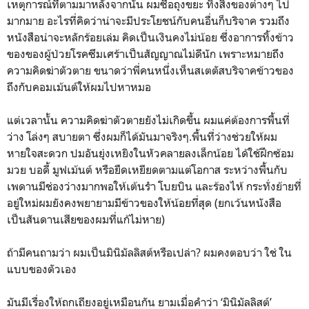
เหตุการณ์ที่ตามมาหลังจากนั้น ผมซื้อถุงขยะ ทิ้งสิ่งของต่างๆ ไป
มากมาย อะไรที่คิดว่าน่าจะมีประโยชน์กับคนอื่นก็บริจาค รวมถึง
หนังสือน่าจะหลักร้อยเล่ม คิดเป็นเงินคงไม่น้อย ซึ่งอาการทิ้งข้าว
ของของผู้ป่วยโรคซึมเศร้าเป็นสัญญาณไม่ดีนัก เพราะหมายถึง
ความคิดฆ่าตัวตาย ขนาดว่าพี่คนหนึ่งเห็นสเตตัสบริจาคข้าวของ
ถึงกับคอมเม้นต์ให้ผมไปหาหมอ
แต่เวลานั้น ความคิดฆ่าตัวตายยังไม่เกิดขึ้น ผมแค่ต้องการพื้นที่
ว่าง โล่งๆ สบายตา ซึ่งผมก็ได้มันมาจริงๆ.พื้นที่ว่างช่วยให้ผม
หายใจสะดวก ปมอันยุ่งเหยิงในหัวคลายลงเล็กน้อย ได้ใช้ฝึกซ้อม
มวย บอดี้ มูฟเม้นต์ หรือยืดเหยียดตามแต่โอกาส ระหว่างพื้นกับ
เพดานมีช่องว่างมากพอให้เต้นรำ โบยบิน และร้องไห้ กระทั่งย้ายที่
อยู่ใหม่ผมยังคงพยายามมีข้าวของให้น้อยที่สุด (ยกเว้นหนังสือ
เป็นสันดานเสียของผมที่แก้ไม่หาย)
ถ้ามีคนถามว่า ผมเป็นมินิมัลลิสต์หรือเปล่า? ผมคงตอบว่า ใช่ ใน
แบบของตัวเอง
มันมีเรื่องให้ถกเถียงอยู่เหมือนกัน ยามเมื่อคำว่า ‘มินิมัลลิสต์’