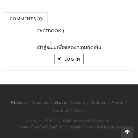
COMMENTS
(
0)
FACEBOOK
(
)
เข้าสู่ระบบเพื่อแสดงความคิดเห็น
LOG IN
Makers
/
Originals
/
Store
/
Sample
/
Redeem
/
About
/
Contact
/
Jobs
/
Copyrights © 2015 All Rights Reserved by Minimore
ภาพและเนื้อหาในเว็บไซต์นี้เป็นงานมีลิขสิทธิ์ ห้ามทำซ้ำหรือดัดแปลง