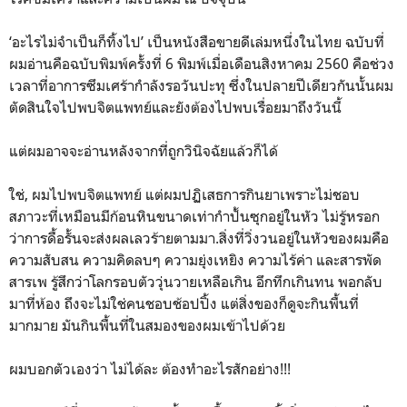
‘อะไรไม่จำเป็นก็ทิ้งไป’ เป็นหนังสือขายดีเล่มหนึ่งในไทย ฉบับที่
ผมอ่านคือฉบับพิมพ์ครั้งที่ 6 พิมพ์เมื่อเดือนสิงหาคม 2560 คือช่วง
เวลาที่อาการซึมเศร้ากำลังรอวันปะทุ ซึ่งในปลายปีเดียวกันนั้นผม
ตัดสินใจไปพบจิตแพทย์และยังต้องไปพบเรื่อยมาถึงวันนี้
แต่ผมอาจจะอ่านหลังจากที่ถูกวินิจฉัยแล้วก็ได้
ใช่, ผมไปพบจิตแพทย์ แต่ผมปฏิเสธการกินยาเพราะไม่ชอบ
สภาวะที่เหมือนมีก้อนหินขนาดเท่ากำปั้นซุกอยู่ในหัว ไม่รู้หรอก
ว่าการดื้อรั้นจะส่งผลเลวร้ายตามมา.สิ่งที่วิ่งวนอยู่ในหัวของผมคือ
ความสับสน ความคิดลบๆ ความยุ่งเหยิง ความไร้ค่า และสารพัด
สารเพ รู้สึกว่าโลกรอบตัววุ่นวายเหลือเกิน อึกทึกเกินทน พอกลับ
มาที่ห้อง ถึงจะไม่ใช่คนชอบช้อปปิ้ง แต่สิ่งของก็ดูจะกินพื้นที่
มากมาย มันกินพื้นที่ในสมองของผมเข้าไปด้วย
ผมบอกตัวเองว่า ไม่ได้ละ ต้องทำอะไรสักอย่าง!!!