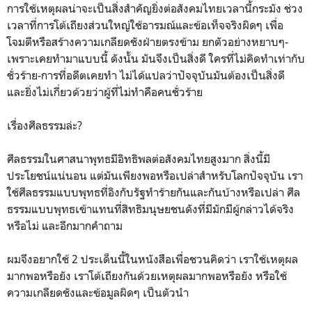
การใช้เหตุผลน่าจะเป็นสิ่งสำคัญยิ่งต่อสังคมไทยเวลานี้กระมัง ช่วง
เวลาที่การโต้เถียงส่วนใหญ่ใช้อารมณ์และข้อเท็จจริงผิดๆ เพื่อ
โจมตีหรือสร้างความเกลียดชังฝ่ายตรงข้าม ยกตัวอย่างหยาบๆ-
เพราะเคยทำมาแบบนี้ ดังนั้น มันจึงเป็นสิ่งดี ใครที่ไม่คิดทำเท่ากับ
ชั่วร้าย-การที่อดีตเคยทำ ไม่ได้แปลว่าปัจจุบันมันต้องเป็นสิ่งดี
และยิ่งไม่เกี่ยวด้วยว่าผู้ที่ไม่ทำคือคนชั่วร้าย
เรื่องศีลธรรมล่ะ?
ศีลธรรมในศาสนาพุทธมีอิทธิพลต่อสังคมไทยสูงมาก สิ่งนี้มี
ประโยชน์แน่นอน แต่มันเพียงพอหรือเปล่าสำหรับโลกปัจจุบัน เรา
ใช้ศีลธรรมแบบพุทธที่อิงกับรัฐทำร้ายกันและกันบ้างหรือเปล่า ศีล
ธรรมแบบพุทธเข้าแทนที่สิทธิมนุษยชนดังที่มีมักมีผู้กล่าวได้จริง
หรือไม่ และอีกมากคำถาม
ผมจึงอยากใช้ 2 ประเด็นนี้ในหนังสือเพื่อชวนคิดว่า เราใช้เหตุผล
มากพอหรือยัง เราโต้เถียงกันด้วยเหตุผลมากพอหรือยัง หรือใช้
ความเกลียดชังและข้อมูลผิดๆ เป็นตัวนำ