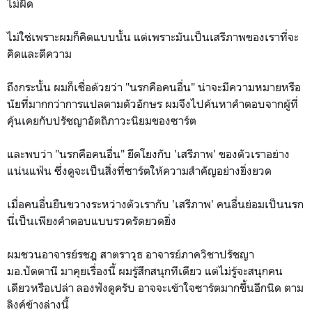
ไม่ผิด
ไม่ใช่เพราะผมก็คิดแบบนั้น แต่เพราะมันเป็นเสรีภาพของเราที่จะ
คิดและตีความ
ถึงกระนั้น ผมก็เชื่อด้วยว่า "นรกคือคนอื่น" น่าจะมีความหมายหรือ
นัยที่มากกว่าการแปลตามตัวอักษร ผมจึงไปค้นหาคำตอบจากผู้ที่
คุ้นเคยกับปรัชญาอัตถิภาวะนิยมของซาร์ต
และพบว่า "นรกคือคนอื่น" ยึดโยงกับ 'เสรีภาพ' ของตัวเราอย่าง
แน่นแฟ้น ซึ่งดูจะเป็นสิ่งที่ซาร์ตให้ความสำคัญอย่างยิ่งยวด
เมื่อคนอื่นยืนขวางระหว่างตัวเรากับ 'เสรีภาพ' คนอื่นย่อมเป็นนรก
นี่เป็นเพียงคำตอบแบบรวดรัดยวดยิ่ง
ผมชวนอาจารย์รชฎ สาตราวุธ อาจารย์ภาควิชาปรัชญา
มอ.ปัตตานี มาคุยเรื่องนี้ ผมรู้สึกสนุกทีเดียว แต่ไม่รู้จะสนุกคน
เดียวหรือเปล่า ลองฟังดูครับ อาจจะเข้าใจซาร์ตมากขึ้นอีกนิด ตาม
ลิงค์ข้างล่างนี้