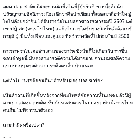
ฌอง ปอล ซาร์ต มีสองขาหลักที่เป็นที่รู้จักกันดี ขาหนึ่งคือนัก
ปรัชญาสายอัตถิภาวะนิยม อีกขาคือนักเขียน ทั้งสองขาถือว่าใหญ่
โตไม่ด้อยกว่ากัน ได้รับรางวัลโนเบลสาขาวรรณกรรมปี 2507 แต่
เขาปฏิเสธ (จะเท่ไปไหน) แต่ก็เป็นการได้รับรางวัลนี้หลังอัลแบร์
กามูส์ ผู้เป็นทั้งเพื่อนและคู่แข่ง ที่คว้ารางวัลนี้ไปก่อนในปี 2500
สารภาพว่าไม่เคยอ่านงานของซาร์ต ซึ่งนั่นก็ไม่เกี่ยวกับการชื่น
ชอบคำพูดนี้ มันคงสามารถตีความได้มากมาย ส่วนผมขอตีความ
แบบบ้านๆ ตรงตัวว่า นรกคือคนอื่น นั่นแหละ
แต่ทำไม "นรกคือคนอื่น" สำหรับฌอง ปอล ซาร์ต?
เป็นคำถามที่เกิดขึ้นหลังจากที่ผมโพสต์ข้อความนี้ในเพจ แล้วมีผู้
อ่านมาแสดงความคิดเห็นกันพอสมควร โดยมองว่ามันคือการโทษ
คนอื่น ไม่พิจารณาตัวเอง
ถามว่าผิดหรือเปล่า?