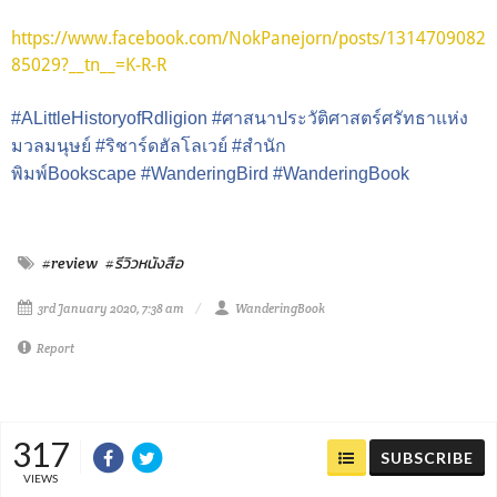
https://www.facebook.com/NokPanejorn/posts/1314709082
85029?__tn__=K-R-R
#
ALittleHistoryofRdligion
#
ศาสนาประวัติศาสตร์ศรัทธาแห่ง
มวลมนุษย์
#
ริชาร์ดฮัลโลเวย์
#
สำนัก
พิมพ์Bookscape
#
WanderingBird
#
WanderingBook
#review
#รีวิวหนังสือ
3rd January 2020, 7:38 am
WanderingBook
Report
317
SUBSCRIBE
VIEWS