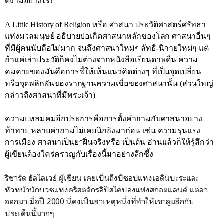
ดีงามอย่างไร?
A Little History of Religion หรือ ศาสนา ประวัติศาสตร์ศรัทธา
แห่งมวลมนุษย์ อธิบายบ่อเกิดศาสนาหลักของโลก ศาสนาอื่นๆ
ที่มีผู้คนนับถือไม่มาก จนถึงศาสนาใหม่ๆ ลัทธิ-นิกายใหม่ๆ แต่
ถ้าแค่เล่าประวัติก็คงไม่ต่างจากหนังสือเรียนดาษดื่น ความ
คมคายของมันคือการชี้ให้เห็นแนวคิดต่างๆ ที่เป็นจุดเปลี่ยน
หรือจุดพลิกผันของรากฐานความเชื่อของศาสนานั้น (ส่วนใหญ่
กล่าวถึงศาสนาที่มีพระเจ้า)
ความแหลมคมอีกประการคือการตั้งคำถามกับศาสนาอย่าง
ท้าทาย หลายคำถามไม่เคยนึกถึงมาก่อน เช่น ความรุนแรง
การเมือง ศาสนาเป็นยาฝิ่นจริงหรือ เป็นต้น อ่านแล้วก็ให้รู้สึกว่า
ผู้เขียนต้องใคร่ครวญกับเรื่องนี้มาอย่างลึกซึ้ง
ริชาร์ด ฮัลโลเวย์ ผู้เขียน เคยเป็นถึงบิชอปแห่งเอดินบะระและ
หัวหน้านักบวชแห่งคริสตจักรอิปิสโคปองแห่งสกอตแลนด์ แต่ลา
ออกมาเมื่อปี 2000 นี่คงเป็นสาเหตุหนึ่งที่ทำให้เขาลุ่มลึกกับ
ประเด็นนี้มากๆ