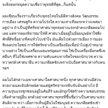
จะยิ่งตอกหมุดความเชื่อว่าพุทธดีที่สุด...ก็แค่นั้น
ผมเขียนเรื่องราวเกี่ยวกับพุทธไทยในมิติทางสังคม วัฒนธรรม
การเมือง เศรษฐกิจ ความโปร่งใส ความเท่าเทียมระหว่างเพศมา
อยู่บ้าง ถ้าเป็นผู้ที่ศรัทธาศาสนาพุทธอย่างแรงกล้าคงเกลียดผมไป
เลย แต่หากลองพิจารณาให้ดี ศาสนาเมื่ออยู่ในมือมนุษย์หาใช่สิ่ง
ศักดิ์สิทธิ์อย่างที่คนทั่วไปเข้าใจ มันเต็มไปด้วยการเมือง การแย่ง
ชิงผลประโยชน์ การใช้ศรัทธาเป็นเครื่องมือเพื่อนำไปสู่เป้าหมาย
บางอย่าง ใช้เป็นเครื่องเผยแพร่อุดมการณ์ ใช้เป็นเครื่องมือกดขี่เพ
ศอื่นๆ ที่ไม่ใช่เพศชาย ความคับแคบทางจิตใจของนักบวช ความ
หวาดกลัวศาสนาอื่น ความเกลียดชังเพราะนับถือศาสนาต่างกับตน
ฯลฯ
ผมไม่ได้กล่าวเฉพาะศาสนาใดศาสนาหนึ่ง ทุกศาสนาล้วนมีส่วน
สวยงามและอัปลักษณ์ตามแต่ผู้ศรัทธาจะหยิบจับมันอย่างไร มี
ความรุนแรงซุกซ่อนอยู่ในคัมภีร์ และมักถูกใช้สร้างความชอบธรรม
เพื่อทำลายผู้อื่น ยกตัวอย่างศาสนาพุทธที่ขึ้นชื่อว่าเป็นศาสนาแห่ง
สันติภาพ ทว่า เมื่อการเห็นผู้อื่นไม่ใช่มนุษย์ ความเกลียดชังเข้า