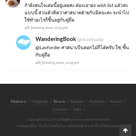
กำลังสนใจเล่มนี้อยู่เลยค่ะ ต้องเอาลง wish list แล้วค่ะ
แบบนี้ ส่วนตัวคิดว่าศาสนาคล้ายกับมีดนะคะ จะนำไป
ใช้ทำอะไรก็ขึ้นอยู่กับผู้ถือ
4th January 2020, 11:05 pm
WanderingBook
(@sk.kritsada)
@Lavforder
ศาสนาเป็นดอกไม้ก็ได้ครับ ใช่, ขึ้น
กับผู้ถือ
4th January 2020, 11:09 pm
Makers
/
Originals
/
Store
/
Sample
/
Redeem
/
About
/
Contact
/
Jobs
/
Copyrights © 2015 All Rights Reserved by Minimore
ภาพและเนื้อหาในเว็บไซต์นี้เป็นงานมีลิขสิทธิ์ ห้ามทำซ้ำหรือดัดแปลง