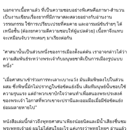
นอกจากเนื้อหาแล้ว ที่เป็นความชอบอย่างพิเศษคือภาษา-สำนวน
เป็นงานเขียนเรื่องยากที่มีภาษาสละสลวยอย่างกับอ่านงาน
วรรณกรรม ใช้การเปรียบเปรยที่คมคาย และอารมณ์ขันร้ายๆ ได้
เหนือชั้น (ต้องยกความดีความชอบให้ผู้แปลด้วย) เนื้อหาจึงแทบ
จะเหมือนจับวาทะคมๆ มาเรียงต่อกัน
"ศาสนานั้นเป็นส่วนหนึ่งของการเมืองตั้งแต่ต้น เราอาจกล่าวได้ว่า
ความสัมพันธ์ระหว่างพระเจ้ากับมนุษยชาติเป็นการเมืองรูปแบบ
หนึ่ง"
"เมื่อศาสนาเข้าร่วมการทะเลาะเบาะแว้ง มันเติมพิษลงไปในส่วน
ผสม ซึ่งพิษนี้มักไม่ปรากฏในข้อขัดแย้งอื่น เดิมทีมนุษย์นั้นชอบใช้
ความรุนแรง แต่ถ้าพวกเขาปักใจว่าตนทำเพื่อสนองพระประสงค์
ของพระเจ้า โอกาสที่พวกเขาจะปรานีและออมมือเมื่อมีข้อขัดแย้ง
ย่อมมลายหายไป"
หนังสือเล่มนี้กล่าวถึงพุทธศาสนาเพียงน้อยนิดและมีน้ำเสียงชื่นชม
พระพุทธเจ้าอยู่ ผมไม่ได้สนใจอะไร แค่เกรงว่าพุทธไทยๆ อ่านแล้ว