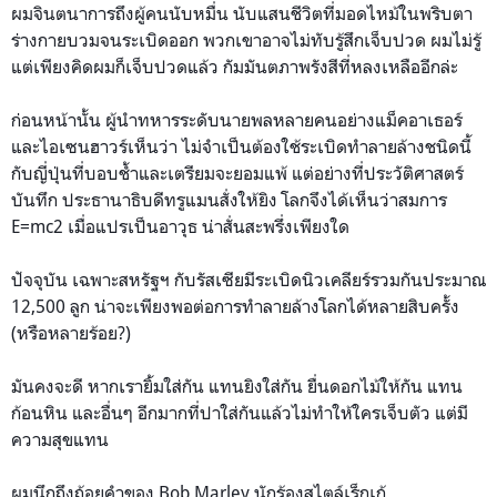
ผมจินตนาการถึงผู้คนนับหมื่น นับแสนชีวิตที่มอดไหม้ในพริบตา
ร่างกายบวมจนระเบิดออก พวกเขาอาจไม่ทับรู้สึกเจ็บปวด ผมไม่รู้
แต่เพียงคิดผมก็เจ็บปวดแล้ว กัมมันตภาพรังสีที่หลงเหลืออีกล่ะ
ก่อนหน้านั้น ผู้นำทหารระดับนายพลหลายคนอย่างแม็คอาเธอร์
และไอเซนฮาวร์เห็นว่า ไม่จำเป็นต้องใช้ระเบิดทำลายล้างชนิดนี้
กับญี่ปุ่นที่บอบช้ำและเตรียมจะยอมแพ้ แต่อย่างที่ประวัติศาสตร์
บันทึก ประธานาธิบดีทรูแมนสั่งให้ยิง โลกจึงได้เห็นว่าสมการ
E=mc2 เมื่อแปรเป็นอาวุธ น่าสั่นสะพรึ่งเพียงใด
ปัจจุบัน เฉพาะสหรัฐฯ กับรัสเซียมีระเบิดนิวเคลียร์รวมกันประมาณ
12,500 ลูก น่าจะเพียงพอต่อการทำลายล้างโลกได้หลายสิบครั้ง
(หรือหลายร้อย?)
มันคงจะดี หากเรายิ้มใส่กัน แทนยิงใส่กัน ยื่นดอกไม้ให้กัน แทน
ก้อนหิน และอื่นๆ อีกมากที่ปาใส่กันแล้วไม่ทำให้ใครเจ็บตัว แต่มี
ความสุขแทน
ผมนึกถึงถ้อยคำของ Bob Marley นักร้องสไตล์เร็กเก้