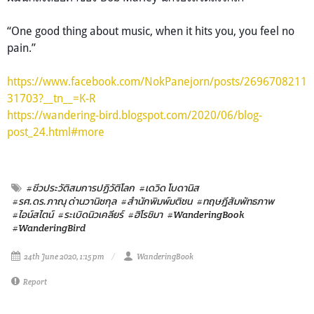
“One good thing about music, when it hits you, you feel no
pain.”
https://www.facebook.com/NokPanejorn/posts/2696708211
31703?__tn__=K-R
https://wandering-bird.blogspot.com/2020/06/blog-
post_24.html#more
#ชีวประวัติสมการปฏิวัติโลก
#เดวิด โบดานิส
#รศ.ดร.ภาณุ ด่านวานิชกุล
#สำนักพิมพ์มติชน
#ทฤษฎีสัมพัทธภาพ
#ไอน์สไตน์
#ระเบิดนิวเคลียร์
#ฮิโรชิมา
#WanderingBook
#WanderingBird
24th June 2020, 1:15 pm
WanderingBook
Report