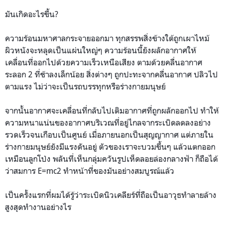
มันเกิดอะไรขึ้น?
ความร้อนมหาศาลกระจายออกมา ทุกสรรพสิ่งข้างใต้ถูกเผาไหม้
ผิวหนังจะหลุดเป็นแผ่นใหญ่ๆ ความร้อนนี้ยังผลักอากาศให้
เคลื่อนที่ออกไปด้วยความเร็วเหนือเสียง ตามด้วยคลื่นอากาศ
ระลอก 2 ที่ช้าลงเล็กน้อย สิ่งต่างๆ ถูกปะทะจากคลื่นอากาศ ปลิวไป
ตามแรง ไม่ว่าจะเป็นรถบรรทุกหรือร่างกายมนุษย์
จากนั้นอากาศจะเคลื่อนที่กลับไปเติมอากาศที่ถูกผลักออกไป ทำให้
ความหนาแน่นของอากาศบริเวณที่อยู่ไกลจากระเบิดลดลงอย่าง
รวดเร็วจนเกือบเป็นศูนย์ เมื่อภายนอกเป็นสุญญากาศ แต่ภายใน
ร่างกายมนุษย์ยังมีแรงดันอยู่ ตัวของเราจะบวมขึ้นๆ แล้วแตกออก
เหมือนลูกโป่ง พลันที่เห็นกลุ่มควันรูปเห็ดลอยล่องกลางฟ้า ก็ถือได้
ว่าสมการ E=mc2 ทำหน้าที่ของมันอย่างสมบูรณ์แล้ว
เป็นครั้งแรกที่ผมได้รู้ว่าระเบิดนิวเคลียร์ที่ถือเป็นอาวุธทำลายล้าง
สูงสุดทำงานอย่างไร