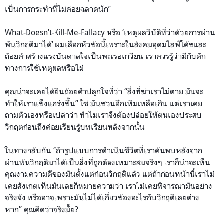
เป็นการกระทำที่ไม่ค่อยฉลาดนัก”
What-Doesn’t-Kill-Me-Fallacy หรือ ‘เหตุผลวิบัติที่ว่าด้วยการผ่าน
พ้นวิกฤติมาได้’ ผมเลือกหัวข้อนี้เพราะในสังคมอุดมไลฟ์โค้ชและ
ถ้อยคำสร้างแรงบันดาลใจเป็นพะเรอเกวียน เราควรรู้ว่ามีกับดัก
ทางการใช้เหตุผลหรือไม่
คุณน่าจะเคยได้ยินถ้อยคำปลุกใจที่ว่า “สิ่งที่ฆ่าเราไม่ตาย มันจะ
ทำให้เราแข็งแกร่งขึ้น” ใช่ มันชวนฮึกเหิมเหลือเกิน แต่เราเคย
ถามตัวเองหรือเปล่าว่า ทำไมเราจึงต้องปล่อยให้ตนเองประสบ
วิกฤตก่อนถึงค่อยเรียนรู้บทเรียนหลังจากนั้น
ในทางกลับกัน “ถ้ารูปแบบการดำเนินชีวิตที่เราค้นพบหลังจาก
ผ่านพ้นวิกฤติมาได้เป็นสิ่งที่ถูกต้องเหมาะสมจริงๆ เราก็น่าจะเห็น
คุณงามความดีของมันตั้งแต่ก่อนวิกฤติแล้ว แต่ถ้าก่อนหน้านี้เราไม่
เคยสังเกตเห็นมันเลยก็หมายความว่า เราไม่เคยพิจารณามันอย่าง
จริงจัง หรืออาจเพราะมันไม่ได้เกี่ยวข้องอะไรกับวิกฤติเลยต่าง
หาก” คุณคิดว่าจริงมั้ย?