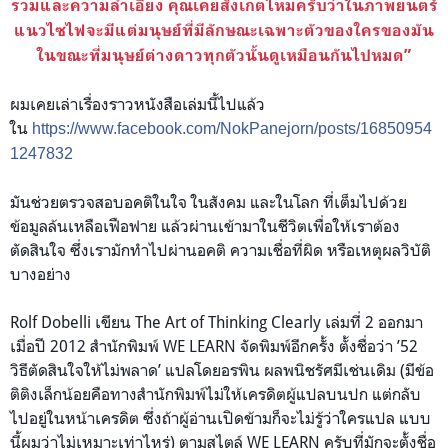
รวมและความลำเอียง คุณเคยสังเกตไหมครับว่าในภาพยนตร์
แนวไซไฟจะมีแต่มนุษย์ที่มีลักษณะเฉพาะตัวของใครของมัน
ในขณะที่มนุษย์ต่างดาวทุกตัวนั้นดูเหมือนกันไปหมด”
ผมเคยเล่าเรื่องราวหนังสือเล่มนี้ไปแล้ว
ใน
https://www.facebook.com/NokPanejorn/posts/16850954
1247832
มันช่วยตรวจสอบอคติในใจ ในสังคม และในโลก ที่เต็มไปด้วย
ข้อมูลล้นเหลือเฟือฟาย แล้วผ่านเข้ามาในชีวิตเพื่อให้เราต้อง
ตัดสินใจ ซึ่งเรามักทำไปผ่านอคติ ความเชื่อที่ผิด หรือเหตุผลวิบัติ
บางอย่าง
Rolf Dobelli เขียน The Art of Thinking Clearly เล่มที่ 2 ออกมา
เมื่อปี 2012 สำนักพิมพ์ WE LEARN จัดพิมพ์อีกครั้ง ตั้งชื่อว่า ’52
วิธีตัดสินใจให้ไม่พลาด’ แปลโดยอรพิน ผลพนิชรัศมีเช่นเดิม (มีข้อ
ติติงเล็กน้อยคือทางสำนักพิมพ์ไม่ให้เครดิตผู้แปลบนปก แต่กลับ
ไปอยู่ในหน้าเครดิต ซึ่งถ้าผู้อ่านเปิดข้ามก็จะไม่รู้ว่าใครแปล แบบ
นี้ผมว่าไม่เหมาะเท่าไหร่) ตามสไตล์ WE LEARN ครับที่มักจะตั้งชื่อ