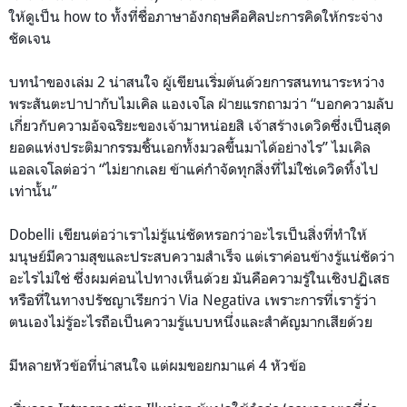
ให้ดูเป็น how to ทั้งที่ชื่อภาษาอังกฤษคือศิลปะการคิดให้กระจ่าง
ชัดเจน
บทนำของเล่ม 2 น่าสนใจ ผู้เขียนเริ่มต้นด้วยการสนทนาระหว่าง
พระสันตะปาปากับไมเคิล แองเจโล ฝ่ายแรกถามว่า “บอกความลับ
เกี่ยวกับความอัจฉริยะของเจ้ามาหน่อยสิ เจ้าสร้างเดวิดซึ่งเป็นสุด
ยอดแห่งประติมากรรมชิ้นเอกทั้งมวลขึ้นมาได้อย่างไร” ไมเคิล
แอลเจโลต่อว่า “ไม่ยากเลย ข้าแค่กำจัดทุกสิ่งที่ไม่ใช่เดวิดทิ้งไป
เท่านั้น”
Dobelli เขียนต่อว่าเราไม่รู้แน่ชัดหรอกว่าอะไรเป็นสิ่งที่ทำให้
มนุษย์มีความสุขและประสบความสำเร็จ แต่เราค่อนข้างรู้แน่ชัดว่า
อะไรไม่ใช่ ซึ่งผมค่อนไปทางเห็นด้วย มันคือความรู้ในเชิงปฏิเสธ
หรือที่ในทางปรัชญาเรียกว่า Via Negativa เพราะการที่เรารู้ว่า
ตนเองไม่รู้อะไรถือเป็นความรู้แบบหนึ่งและสำคัญมากเสียด้วย
มีหลายหัวข้อที่น่าสนใจ แต่ผมขอยกมาแค่ 4 หัวข้อ