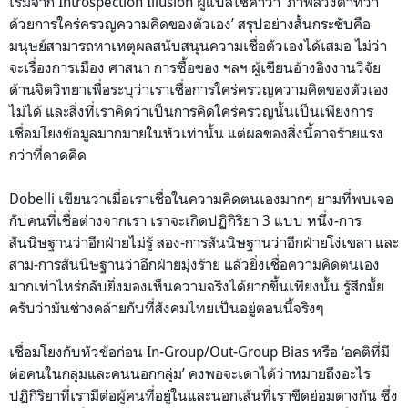
เริ่มจาก Introspection Illusion ผู้แปลใช้คำว่า ‘ภาพลวงตาที่ว่า
ด้วยการใคร่ครวญความคิดของตัวเอง’ สรุปอย่างสั้นกระชับคือ
มนุษย์สามารถหาเหตุผลสนับสนุนความเชื่อตัวเองได้เสมอ ไม่ว่า
จะเรื่องการเมือง ศาสนา การซื้อของ ฯลฯ ผู้เขียนอ้างอิงงานวิจัย
ด้านจิตวิทยาเพื่อระบุว่าเราเชื่อการใคร่ครวญความคิดของตัวเอง
ไม่ได้ และสิ่งที่เราคิดว่าเป็นการคิดใคร่ครวญนั้นเป็นเพียงการ
เชื่อมโยงข้อมูลมากมายในหัวเท่านั้น แต่ผลของสิ่งนี้อาจร้ายแรง
กว่าที่คาดคิด
Dobelli เขียนว่าเมื่อเราเชื่อในความคิดตนเองมากๆ ยามที่พบเจอ
กับคนที่เชื่อต่างจากเรา เราจะเกิดปฏิกิริยา 3 แบบ หนึ่ง-การ
สันนิษฐานว่าอีกฝ่ายไม่รู้ สอง-การสันนิษฐานว่าอีกฝ่ายโง่เขลา และ
สาม-การสันนิษฐานว่าอีกฝ่ายมุ่งร้าย แล้วยิ่งเชื่อความคิดตนเอง
มากเท่าไหร่กลับยิ่งมองเห็นความจริงได้ยากขึ้นเพียงนั้น รู้สึกมั้ย
ครับว่ามันช่างคล้ายกับที่สังคมไทยเป็นอยู่ตอนนี้จริงๆ
เชื่อมโยงกับหัวข้อก่อน In-Group/Out-Group Bias หรือ ‘อคติที่มี
ต่อคนในกลุ่มและคนนอกกลุ่ม’ คงพอจะเดาได้ว่าหมายถึงอะไร
ปฏิกิริยาที่เรามีต่อผู้คนที่อยู่ในและนอกเส้นที่เราขีดย่อมต่างกัน ซึ่ง