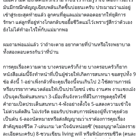
มันมีกรณีกตัญญูเฉียบพลันเก
ิดขึ้นบ่อยนะครับ ประมาณว่าแม่อยู่
เข้าสู่ระย
ะสุดท้ายแล้ว ลูกคนที่ดูแลแม่มาตลอดอยากใ
ห้ยุติการ
รักษา แต่ลูกที่อยู่ห่างไกลกลับขอ
ยื้อชีวิตแม่ไว้เพราะรู้สึก
ว่าตัวเอง
ยังไม่ได้ทำอะไรให
้กับแม่มากพอ
ผมถามพ่อแม่แล้ว ว่าถ้าจะตาย อยากตายที่บ้านหรือโรงพยาบา
ล
ทั้งสองตอบตรงกันว่าที่บ้าน
การคุยเรื่องความตาย บางครอบครัวก็ง่าย บางครอบครัวก็ยาก
หนังสือเล่มนี้จึงทำหน้าที่
เป็นผู้ช่วยให้เกิดการสนทนา
ขอสรุปทั้ง 9
ข้อ ดังนี้ 1-อย่าเพิ่งกลัวที่จะคุยเรื
่องนี้จนเกินไป 2-ใช้สถานการณ์
หรือบรรยากาศ
แวดล้อมให้เป็นประโยชน์ เช่น งานศพ งานเชงเม้ง
เป็นจุดเริ่มต้นสนทนา 3-เมื่อเห็นจังหวะที่ดีในกา
รพูดคุยให้ใช้
คำถามเปิดประเ
ด็นสนทนา 4-ฟังอย่างตั้งใจ 5-แสดงความเข้าใจ
ไม่ด่วนตัดสิน ไม่เร่งรัด ยอมรับประสบการณ์ของผู้ที่เ
ราคุยด้วย
เป็นต้น 6-ลองนัดหมายหรือส่งสัญญาณว
่าเราต้องการคุยเรื่อง
สำคัญ
ของชีวิต 7-เล่นเกม ‘เดาใจฉันหน่อยซิ’ (ขออนุญาตไม่ลงราย
ละเอียดนะ
ครับ) 8-ชวนเขียน living will หรือพินัยกรรมชีวิต (คนละ