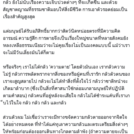
กลัว ยังไม่นับเรื่องความเจ็บปวด
ต่างๆ ที่จะเกิดขึ้น และด้วย
สัญชาตญาณที่ธรรมชาต
ิมอบให้สิ่งมีชีวิต การเอาตัวรอดย่อมเป็น
เรื่อง
สำคัญสูงสุด
แต่มนุษย์ได้รับอภิสิทธิ์มา
กกว่าสัตว์นิดหน่อยตรงที่มี
ความคิด
อารมณ์ ความรู้สึก การตายจึงเป็นเรื่องใหญ่ขนา
ดที่หลายสังคมยัง
หลงเหลือธร
รมเนียมว่าจะไม่คุยเรื่องไม
่เป็นมงคลแบบนี้ แม้ว่าเรา
จะไม่มีวันเลี่ยงม
ันได้ก็ตาม
หรือจริงๆ เราไม่ได้กลัว ‘ความตาย’ โดยตัวมันเอง เรากลัวความ
ไม่รู้ กลัวการพลัดพรากจากสิ่งของห
รือผู้คนที่เรารัก กลัวตัวตนของ
เราจะสูญสลายไป
กลัวจะไม่ได้ทำสิ่งที่ตั้งใ
จไว้ กลัวว่าชาติหน้าจะ
เกิดมาลำบ
าก (ซึ่งเป็นสิ่งที่ศาสนาใช้กล
่อมเกลามนุษย์ให้ปฏิบัติ
ตาม
คำสอน) กลัวคนที่อยู่หลังจะเสียใจ กลัวไม่ได้ชำระแค้นที่เราเก
็บไว้ในใจ กลัว กลัว กลัว และกลัว
ส่วนตัวผม ไม่เชื่อว่าเราจะมีทางขจัดค
วามกลัวตายออกจากจิตใจ
ได้อย
่างหมดจด ที่ทำได้แค่ทุเลาความกลัวแล
ะตระเตรียมสิ่งต่างๆ
ให้พร้อมก่อนต้องออกเดินทาง
ไกลตามลำพัง (ถ้าความตายจะเป็น