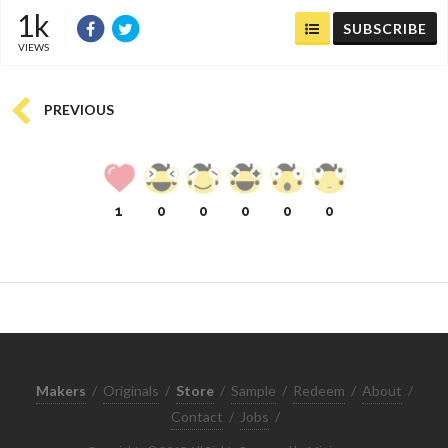
1k
SUBSCRIBE
VIEWS
PREVIOUS
1
0
0
0
0
0
Makers
/
Originals
/
Store
/
Sample
/
Redeem
/
About
/
Contact
/
Jobs
/