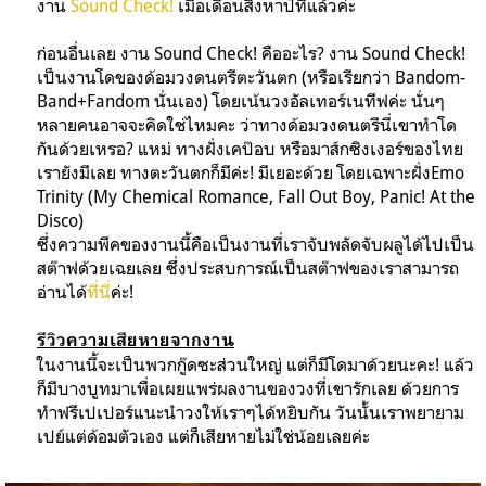
งาน
Sound Check!
เมื่อเดือนสิงหาปีที่แล้วค่ะ
ก่อนอื่นเลย งาน Sound Check! คืออะไร? งาน Sound Check!
เป็นงานโดของด้อมวงดนตรีตะวันตก (หรือเรียกว่า Bandom-
Band+Fandom นั่นเอง) โดยเน้นวงอัลเทอร์เนทีฟค่ะ นั่นๆ
หลายคนอาจจะคิดใช่ไหมคะ ว่าทางด้อมวงดนตรีนี่เขาทำโด
กันด้วยเหรอ? แหม่ ทางฝั่งเคป๊อบ หรือมาส์กซิงเงอร์ของไทย
เรายังมีเลย ทางตะวันตกก็มีค่ะ! มีเยอะด้วย โดยเฉพาะฝั่งEmo
Trinity (My Chemical Romance, Fall Out Boy, Panic! At the
Disco)
ซึ่งความพีคของงานนี้คือเป็นงานที่เราจับพลัดจับผลูได้ไปเป็น
สต๊าฟด้วยเฉยเลย ซึ่งประสบการณ์เป็นสต๊าฟของเราสามารถ
อ่านได้
ที่นี่
ค่ะ!
รีวิวความเสียหายจากงาน
ในงานนี้จะเป็นพวกกู๊ดซะส่วนใหญ่ แต่ก็มีโดมาด้วยนะคะ! แล้ว
ก็มีบางบูทมาเพื่อเผยแพร่ผลงานของวงที่เขารักเลย ด้วยการ
ทำฟรีเปเปอร์แนะนำวงให้เราๆได้หยิบกัน วันนั้นเราพยายาม
เปย์แต่ด้อมตัวเอง แต่ก็เสียหายไม่ใช่น้อยเลยค่ะ