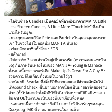
- โดจินชิ 16 Candles เป็นคอมิคที่อ้างอิงมาจากMV
"A Little
Less Sixteen Candles, A Little More "Touch Me" ซึ่งเป็น
แวมไพร์เอยูค่ะ
- พวงกุญแจอะครีลิค Pete และ Patrick เป็นลุดล่าสุดของพวก
เขา ในช่วงโปรโมตอัลบั้ม MAN I A นั่นเอง
- เข็มกลัดสมาชิกทั้งสี่ของ FOB
- สติ๊กเกอร์
- โปสการ์ด 3 ลาย ส่วนใหญ่เป็นแพทริค (คนวาดเมนแพทริค
55) กับภาพรับเพลงใหม่ของ MAN I A- Young & Manace
ทั้งหมดนี้มาจากเซอร์เคิล Make Up Is Great For A Guy ซึ่ง
รวมความอีโมเกือบทั้งหมดในงานไว้(?)
วาดโดยพี่ l3earfat ซึ่งติ่งFOBมากเลยและมีส่วนผลักดันให้
เกิดSound Check! ขึ้นมา นอกจากนี้ยังเป็นฝ่ายอาร์ตของงาน
ด้วย (ทั้งโปสเตอร์ ทั้งตัวจิบิที่ใช้โปรโมทงานก็ฝีมือพี่เขาล่ะ!)
สินค้าFOBในงานจะเป็นของพี่เขาเกือบทั้งหมด
- นอกจากนี้ทางซ้ายล่างยังมีโปสการ์ดจิบิน่ารักๆของคุณ
Crazydog_MK ที่วาดมาแจกคนในงานด้วย