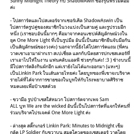
Sunny Midnight Theory กับ ShadowAwin ของรุ่นพี่ร่วมด้อม
ค่ะ
- โปสการ์ดและโปสเตอร์จากเซอร์เคิล
ShadowAswin
เป็น
โปสการ์ดรูปคู่ของสมาชิกในวงแบ่งเป็นสามคู่ และรูปรวมอีก
หนึ่ง (เราชอบอันนี้มากๆ คือมาจากคอนเซปต์สัญลักษณ์วงใน
ยุค
One More Light
ที่เป็นรูปมือ อันนี้เป็นสมาชิกยืนจับมือกัน
เป็นสัญลักษณ์ของวงค่ะ) นอกจากนี้ยังได้โปสการ์ดแถม (พี่คน
วาดเขาเอามาฝากเรา สเปเชี่ยล แลกกับนิตยสารปกเชสเตอร์ที่
เราเอาไปให้ในงาน แฟนคลับแอลพี ช่วยๆกันค่ะ
! :3 ) ข้างบนนี้
มีโปสการ์ดลิงกินผักอีก แต่เรายังไม่ได้แกะออกมา (แหะๆ)
เป็นLinkin Park ในเส้นลายไทยค่ะ
โดยบูทของพี่เขาจะบริจาค
รายได้ที่ได้จากการขายของในบูทให้กับโรงพยาบาลศิริราช
หมดเลยเพื่อป๋าเชสด้วย
- ขวามือ รูปป๋าเชสใส่หมวก โปสการ์ดจากเพจ
Sam
ALL
บูท
We are the wicked
อันนี้เป็นโปสการ์ดที่แจกให้คนที่
ร่วมบริจาคโปรเจคต์ One More Light ค่ะ
- ล่างสุด สติ๊กเกอร์ Linkin Park: Minutes to Midnight เข็ม
กลัด LP Soldier กับขวาบน สมุดโควตของเชสเตอร์ วาดโดย