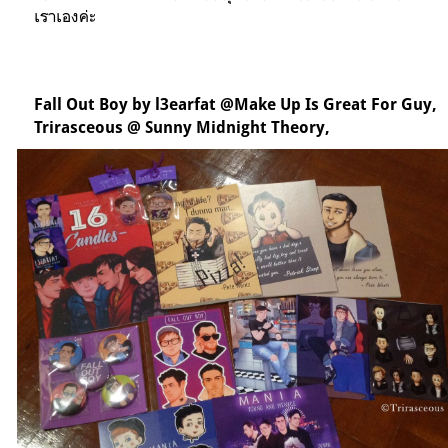
เราเองค่ะ
Fall Out Boy by l3earfat @Make Up Is Great For Guy,
Trirasceous @ Sunny Midnight Theory,