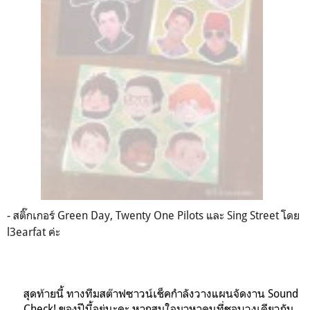
- สติ๊กเกอร์ Green Day, Twenty One Pilots และ Sing Street โดย
l3earfat ค่ะ
สุดท้ายนี้ ทางทีมสต๊าฟซาวน์เช็คกำลังวางแผนจัดงาน Sound
Check! ของปีนี้อยู่นะคะ หากสนใจมาหาคนที่ชอบวงเดียวกัน