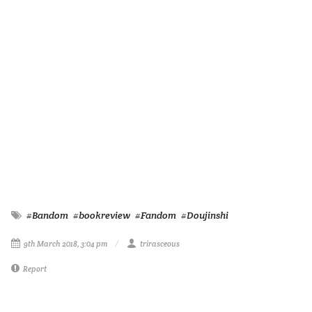
#Bandom
#bookreview
#Fandom
#Doujinshi
9th March 2018, 3:04 pm
trirasceous
Report