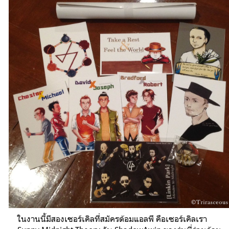
ในงานนี้มีสองเซอร์เคิลที่สมัครด้อมแอลพี คือเซอร์เคิลเรา