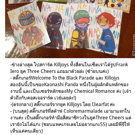
-
ข้างล่างสุด
โปสการ์ด Killjoys ทั้งสี่คนในเซ็ตเราได้รูปFrank
Iero ยุค Three Cheers แถมมาด้วยล่ะ (ซ้า่ยบนค่ะ)
- สติ๊กเกอร์Welcome To the Black Parade และ Killojys
สองอันนี้เป็นของKaonashi Panda หนึ่งในผู้ผลักดันหลักของ
งานนี้ และเป็นเซอร์หลักของMy Chemical Romance ค่ะ (เจ้า
ตัวถึงกับคอสเจอราร์ด เวย์เลยล่ะ!)
-
(ตรงกลาง) สติ๊กเกอร์จากยุค Killjoys โดย l3earfat ค่ะ
- (บนสุด) สติ๊กเกอร์ที่สต๊าฟ Coloremarmalade เอามาแจกใน
งานค่ะ เป็นสติ๊กเกอร์ทำมือสี่สมาชิกวงในยุคThree Cheers แต่
เรายังไม่ได้แกะ (ชอบแพคเกจเลยไม่อยากแกะ55) เลยมีพี่จีให้
เห็นแค่คนเดียว)