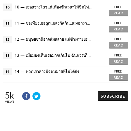
10 — เธอสว่างไสวแค่เพียงชั่วเวลาไม้ขีดไฟถูกจุดขึ้น
10
FREE
READ
11 — ขอเพียงเธอถูกแมลงกัดกินและงอกงามเป็นดอกไม้ไม่ห่างออกไป
11
FREE
READ
12 — มนุษยชาติอาจล่มสลาย แต่ข้างกายเธอจะมีฉัน
12
FREE
READ
13 — เมื่อมองเห็นเธอมากเกินไป ฉันควรเก็บลูกตาไว้หรือไม่
13
FREE
READ
14 — พวกเราต่างมีจดหมายที่ไม่ได้ส่ง
14
FREE
READ
5k
SUBSCRIBE
VIEWS