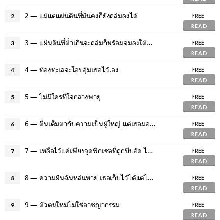
2 — แม้แต่แผ่นดินที่มั่นคงก็ยังถล่มลงได้
2
FREE
READ
3 — แผ่นดินที่ต่ำเกินจะถล่มก็พร้อมจมลงใต้ผืนน้ำ
3
FREE
READ
4 — ท้องทะเลจะโอบอุ้มเธอไว้เอง
4
FREE
READ
5 — ไม่มีใครที่ใจกลางพายุ
5
FREE
READ
6 — ตื่นเต็มตากับความเป็นผู้ใหญ่ แต่เธอมอบความเยาว์วัยคืนให้กับฉัน
6
FREE
READ
7 — เหลือไว้แค่เพียงจุดพิกเซลที่ถูกบีบอัด ไม่อาจสัมผัสจับต้องได้
7
FREE
READ
8 — ความฝันฉันหล่นหาย เธอเก็บไว้ได้แต่ไม่คิดจะคืน
8
FREE
READ
9 — ตัวตนใหม่ไม่ใช่อาชญากรรม
9
FREE
READ