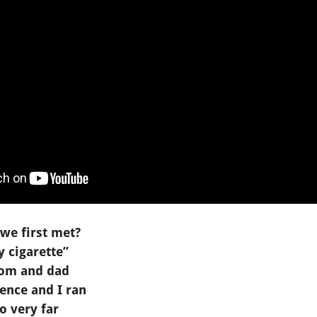
e first met?
y cigarette”
mom and dad
ence and I ran
o very far