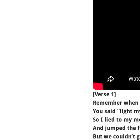
[Verse 1]
Remember when w
You said “light m
So I lied to my 
And jumped the f
But we couldn’t g