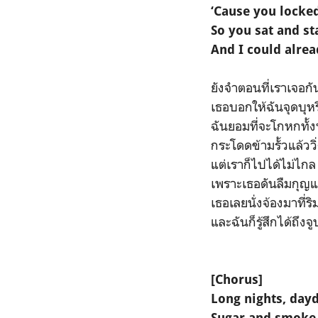
‘Cause you locked
So you sat and st
And I could alrea
ยังจำตอนที่เราเจอกั
เธอบอกให้ฉันจุดบุหร
ฉันยอมที่จะโกหกทั้ง
กระโดดข้ามรั้วแล้วว
แต่เราก็ไปได้ไม่ไกล
เพราะเธอดันลืมกุญ
เธอเลยนั่งจ้องมาที่
และฉันก็รู้สึกได้ถึง
[Chorus]
Long nights, day
Sugar and smoke r