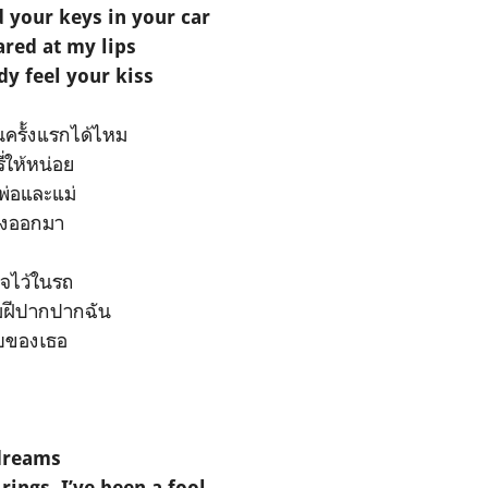
 your keys in your car
ared at my lips
dy feel your kiss
นครั้งแรกได้ไหม
ี่ให้หน่อย
พ่อและแม่
ิ่งออกมา
แจไว้ในรถ
ริมฝีปากปากฉัน
จูบของเธอ
dreams
ings, I’ve been a fool