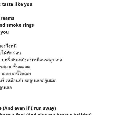
 taste like you
dreams
and smoke rings
 you
จะวิ่งหนี
จได้พักผ่อน
บุหรี่ มันเหยังคงเหมือนรสจูบเธอ
มรสมากขึ้นตลอด
ามอยากนี้ได้เลย
รี่ เหมือนกับรสจูบเธออยู่เสมอ
จูบเธอ
 (And even if I run away)