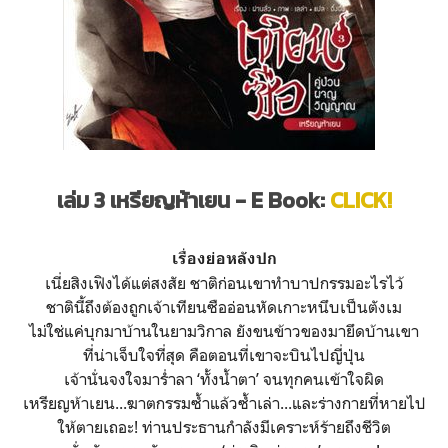
เล่ม 3 เหรียญห้าเยน - E Book:
CLICK!
เรื่องย่อหลังปก
เนี่ยสิงเฟิงได้แต่สงสัย ชาติก่อนเขาทำบาปกรรมอะไรไว้
ชาตินี้ถึงต้องถูกเจ้าเทียนซืออ่อนหัดเกาะหนึบเป็นตังเม
ไม่ใช่แค่บุกมาบ้านในยามวิกาล ยังขนข้าวของมายึดบ้านเขา
ที่น่าเจ็บใจที่สุด คือตอนที่เขาจะบินไปญี่ปุ่น
เจ้านั่นจงใจมาร่ำลา ‘ทั้งน้ำตา’ จนทุกคนเข้าใจผิด
เหรียญห้าเยน...ฆาตกรรมซ้ำแล้วซ้ำเล่า...และร่างกายที่หายไป
ให้ตายเถอะ! ท่านประธานกำลังมีเคราะห์ร้ายถึงชีวิต