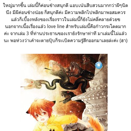
ใหญ่มากขึ้น เล่มนี้ก็ค่อนข้างสนุกดี แอบเน้นสืบสวนมากกว่าผีๆนิด
นึง มีผีค่อนข้างน้อย ก็สนุกดีค่ะ มีความพลิกไปพลิกมาพอสมควร
แล้วก็เบื้องหลังของเรื่องราวในเล่มนี้ก็ยังไม่คลี่คลายด้วยฃ
นอกจากเนื้อเรื่องแล้ว love line สำหรับเล่มนี้คือก้าวกระโดดมาก
ค่ะ จากเล่ม 3 ที่ท่านประธานของเรายังรักษาท่าที มาเล่มนี้ไม่แล้ว
นะ พอห่วงว่าเค้าจะตายปุ๊บก็ระเบิดความรู้สึกออกมาเลยล่ะค่ะ (ฮา)