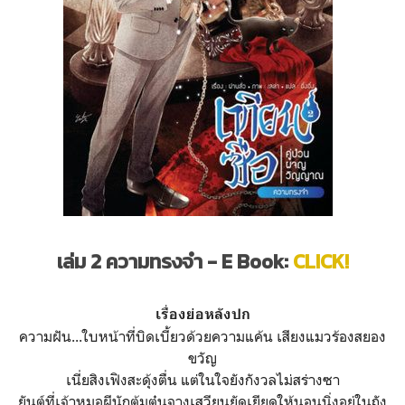
เล่ม 2 ความทรงจำ - E Book:
CLICK!
เรื่องย่อหลังปก
ความฝัน...ใบหน้าที่บิดเบี้ยวด้วยความแค้น เสียงแมวร้องสยอง
ขวัญ
เนี่ยสิงเฟิงสะดุ้งตื่น แต่ในใจยังกังวลไม่สร่างซา
ยันต์ที่เจ้าหมอผีนักต้มตุ๋นจางเสวียนยัดเยียดให้นอนนิ่งอยู่ในถัง