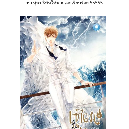
หา หุ้นบริษัทให้นายเอกเรียบร้อย 55555