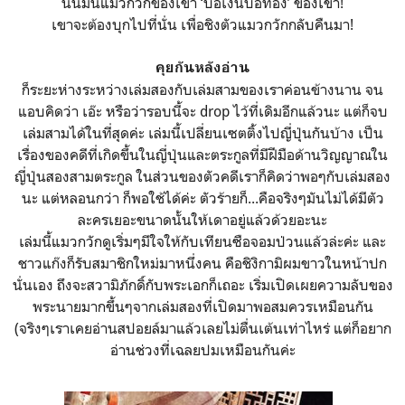
นั่นมันแมวกวักของเขา ‘บ่อเงินบ่อทอง’ ของเขา!
เขาจะต้องบุกไปที่นั่น เพื่อชิงตัวแมวกวักกลับคืนมา!
คุยกันหลังอ่าน
ก็ระยะห่างระหว่างเล่มสองกับเล่มสามของเราค่อนข้างนาน จน
แอบคิดว่า เอ๊ะ หรือว่ารอบนี้จะ drop ไว้ที่เดิมอีกแล้วนะ แต่ก็จบ
เล่มสามได้ในที่สุดค่ะ เล่มนี้เปลี่ยนเซตติ้งไปญี่ปุ่นกันบ้าง เป็น
เรื่องของคดีที่เกิดขึ้นในญี่ปุ่นและตระกูลที่มีฝีมือด้านวิญญาณใน
ญี่ปุ่นสองสามตระกูล ในส่วนของตัวคดีเราก็คิดว่าพอๆกับเล่มสอง
นะ แต่หลอนกว่า ก็พอใช้ได้ค่ะ ตัวร้ายก็...คือจริงๆมันไม่ได้มีตัว
ละครเยอะขนาดนั้นให้เดาอยู่แล้วด้วยอะนะ
เล่มนี้แมวกวักดูเริ่มๆมีใจให้กับเทียนซือจอมป่วนแล้วล่ะค่ะ และ
ชาวแก๊งก็รับสมาชิกใหม่มาหนึ่งคน คือชิงิกามิผมขาวในหน้าปก
นั่นเอง ถึงจะสวามิภักดิ์กับพระเอกก็เถอะ เริ่มเปิดเผยความลับของ
พระนายมากขึ้นๆจากเล่มสองที่เปิดมาพอสมควรเหมือนกัน
(จริงๆเราเคยอ่านสปอยล์มาแล้วเลยไม่ตื่นเต้นเท่าไหร่ แต่ก็อยาก
อ่านช่วงที่เฉลยปมเหมือนกันค่ะ