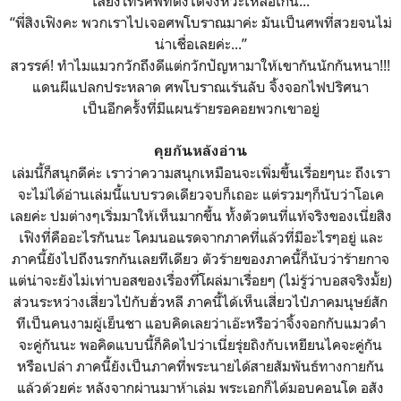
เสียงโทรศัพท์ดังได้จังหวะเหลือเกิน...
“พี่สิงเฟิงคะ พวกเราไปเจอศพโบราณมาค่ะ มันเป็นศพที่สวยจนไม่
น่าเชื่อเลยค่ะ...”
สวรรค์! ทำไมแมวกวักถึงดีแต่กวักปัญหามาให้เขากันนักกันหนา!!!
แดนผีแปลกประหลาด ศพโบราณเร้นลับ จิ้งจอกไฟปริศนา
เป็นอีกครั้งที่มีแผนร้ายรอคอยพวกเขาอยู่
คุยกันหลังอ่าน
เล่มนี้ก็สนุกดีค่ะ เราว่าความสนุกเหมือนจะเพิ่มขึ้นเรื่อยๆนะ ถึงเรา
จะไม่ได้อ่านเล่มนี้แบบรวดเดียวจบก็เถอะ แต่รวมๆก็นับว่าโอเค
เลยค่ะ ปมต่างๆเริ่มมาให้เห็นมากขึ้น ทั้งตัวตนที่แท้จริงของเนี่ยสิง
เฟิงที่คืออะไรกันนะ โคมนอแรดจากภาคที่แล้วที่มีอะไรๆอยู่ และ
ภาคนี้ยังไปถึงนรกกันเลยทีเดียว ตัวร้ายของภาคนี้ก็นับว่าร้ายกาจ
แต่น่าจะยังไม่เท่าบอสของเรื่องที่โผล่มาเรื่อยๆ (ไม่รู้ว่าบอสจริงมั้ย)
ส่วนระหว่างเสี่ยวไป๋กับฮั่วหลี ภาคนี้ได้เห็นเสี่ยวไป๋ภาคมนุษย์สัก
ทีเป็นคนงามผู้เย็นชา แอบคิดเลยว่าเอ๊ะหรือว่าจิ้งจอกกับแมวดำ
จะคู่กันนะ พอคิดแบบนี้ก็คิดไปว่าเนี่ยรุ่ยถิงกับเหยียนไคจะคู่กัน
หรือเปล่า ภาคนี้ยังเป็นภาคที่พระนายได้สายสัมพันธ์ทางกายกัน
แล้วด้วยค่ะ หลังจากผ่านมาห้าเล่ม พระเอกก็ได้มอบคอนโด อสัง