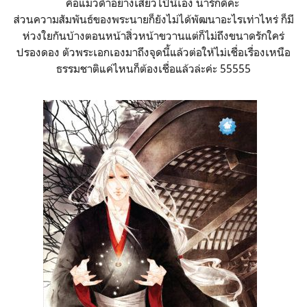
คือแมวดำอย่างเสี่ยวไป๋นี่เอง น่ารักดีค่ะ
ส่วนความสัมพันธ์ของพระนายก็ยังไม่ได้พัฒนาอะไรเท่าไหร่ ก็มี
ห่วงใยกันบ้างตอนหน้าสิ่วหน้าขวานแต่ก็ไม่ถึงขนาดรักใคร่
ปรองดอง ตัวพระเอกเองมาถึงจุดนี้แล้วต่อให้ไม่เชื่อเรื่องเหนือ
ธรรมชาติแค่ไหนก็ต้องเชื่อแล้วล่ะค่ะ 55555