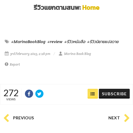
รีวิวแยกตามสนพ:
Home
#MarinaBookBlog
#review
#รีวิวหนังสือ
#รีวิวนิยายแปลวาย
3rd February 2023, 2:28 pm
Marina Book Blog
Report
272
SUBSCRIBE
VIEWS
PREVIOUS
NEXT