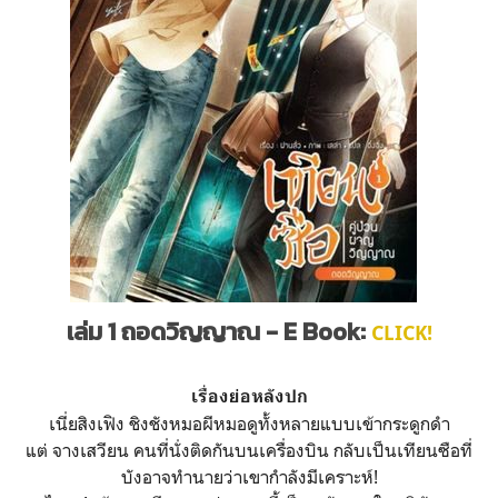
เล่ม 1 ถอดวิญญาณ - E Book:
CLICK!
เรื่องย่อหลังปก
เนี่ยสิงเฟิง ชิงชังหมอผีหมอดูทั้งหลายแบบเข้ากระดูกดำ
แต่ จางเสวียน คนที่นั่งติดกันบนเครื่องบิน กลับเป็นเทียนซือที่
บังอาจทำนายว่าเขากำลังมีเคราะห์!