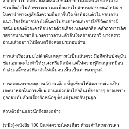
สามัญทั่วไป คือความสละสลวยของภาษา แม้ตอนแรกอ่านอาจ
ชวนอึดอัดในคำพรรณนา แต่เมื่อผ่านไปสักบทสองบทแล้วปล่อย
ให้คำนำพาจะรู้สึกถึงความลื่นตารื่นใจ ทั้งที่ส่วนตัวไม่ชอบอ่าน
แนวเรื่องรักมากนัก ยังตื่นตาไปกับภาษาและการใช้ชีวิตอย่างมี
รสนิยมของตัวละครที่อบอวลด้วยเสียงเพลงคลาสิคเคล้าอาหารเลิศ
รสจากนานาชาติ บางคราวอ่านแล้วจับใจคล้ายบทกวี บางคราว
อ่านแล้วอยากให้มีดนตรีดังคลอประกอบอ่าน
การเล่าเรื่องแบบไม่ลำดับเหตุการณ์เป็นเส้นตรง มีอดีตทับปัจจุบัน
ซ้อนอนาคตไม่ทำให้งุนงงหรือติดขัด แต่ให้ความรู้สึกสนุกเหมือน
กำลังต่อจิ๊กซอว์ทีละตัวให้เต็มจนเห็นเป็นภาพสมบูรณ์
การสอดแทรกเหตุการณ์บ้านเมือง ที่ผู้เขียนให้สัมภาษณ์ว่าเป็น
เจตนาหลักในการเขียน อ่านแล้วกลับได้กลิ่นเพียงจางๆ อาจเพราะ
ถูกกลบทับด้วยเรื่องรักหนักๆ ตั้งแต่รุ่นพ่อยันรุ่นลูก
ส่วนตัวอ่านแล้วนึกถึงสองอย่าง
(หนึ่ง)-หนังสือ 100 ปีแห่งความโดดเดี่ยว ด้วยเค้าโครงการเล่า