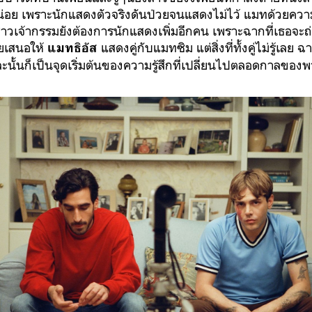
่อย เพราะนักแสดงตัวจริงดันป่วยจนแสดงไม่ไว้ แมทด้วยคว
าวเจ้ากรรมยังต้องการนักแสดงเพิ่มอีกคน เพราะฉากที่เธอจะถ่า
ลยเสนอให้
แสดงคู่กับแมทซิม แต่สิ่งที่ทั้งคู่ไม่รู้เลย
แมทธิอัส
ละนั้นก็เป็นจุดเริ่มต้นของความรู้สึกที่เปลี่ยนไปตลอดกาลของ