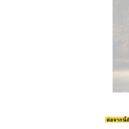
ต่อ
จ
ากนี้