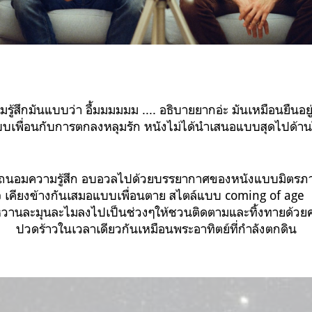
ึกมันแบบว่า อื้มมมมมม .... อธิบายยากอ่ะ มันเหมือนยืนอย
บเพื่อนกับการตกลงหลุมรัก หนังไม่ได้นำเสนอแบบสุดไปด้านใ
นอมความรู้สึก อบอวลไปด้วยบรรยากาศของหนังแบบมิตรภาพ
อใจ เคียงข้างกันเสมอแบบเพื่อนตาย สไตล์แบบ coming of a
หวานละมุนละไมลงไปเป็นช่วงๆให้ชวนติดตามและทิ้งทายด้วยคว
ปวดร้าวในเวลาเดียวกันเหมือนพระอาทิตย์ที่กำลังตกดิน