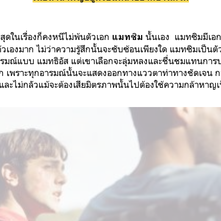
ดในเรื่องก็คงหนีไม่พ้นตัวเอก
นั้นเอง แมทซิมมีเอก
แมทซิม
กตัวเองมาก ไม่ว่าความรู้สึกนั้นจะซับซ้อนเพียงใด แมทซิมเป็นต
รมณ์แบบ แมทธิอัส แต่เขาเลือกจะลุ่มหลงและชื่นชมแทนการปฎิ
ก เพราะทุกอารมณ์นั้นจะแสดงออกทางแววตาท่าทางชัดเจน กา
ทและไม่กลัวแม้จะต้องเสียมิตรภาพนั้นไปต้องใช้ความกล้าหาญ