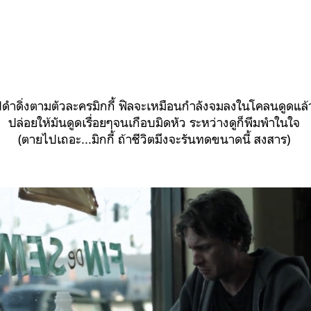
่งตามตัวละครมิกกี้ ฟิลจะเหมือนกำลังจมลงในโคลนดูดแล้วไม
ปล่อยให้มันดูดเรื่อยๆจนเกือบมิดหัว ระหว่างดูก็พึมพำในใจ
(ตายไปเถอะ...มิกกี้ ถ้าชีวิตมึงจะรันทดขนาดนี้ สงสาร)