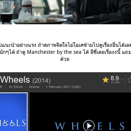
แนะนำอย่างแรง ถ้าสภาพจิตใจไม่โอเคข้ามไปดูเรื่องอื่นได้เ
หนักๆได้ ถ้าดู Manchester by the sea ได้ อีซี่เลยเรื่องงนี้ 
ด้วย