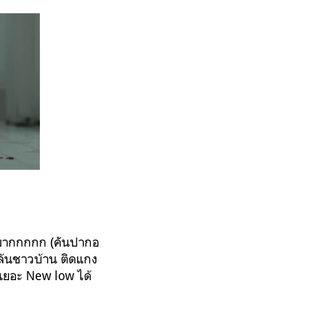
์มากกกกก (คันปากอ
ปล้นชาวบ้าน ติดแกง
ีกเยอะ New low ได้