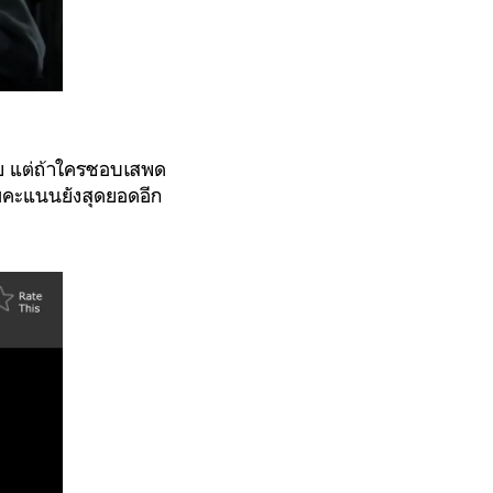
ลย แต่ถ้าใครชอบเสพด
แถมคะแนนยังสุดยอดอีก