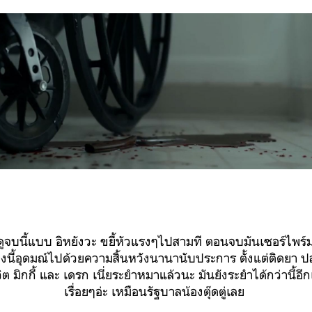
จบนี้แบบ อิหยังวะ ขยี้หัวแรงๆไปสามที ตอนจบมันเซอร์ไพร
องนี้อุดมณ์ไปด้วยความสิ้นหวังนานานับประการ ตั้งแต่ติดยา 
ชีวิต มิกกี้ และ เดรก เนี่ยระยำหมาแล้วนะ มันยังระยำได้กว่านี้อ
เรื่อยๆอ่ะ เหมือนรัฐบาลน้องตุ๊ดตู่เลย