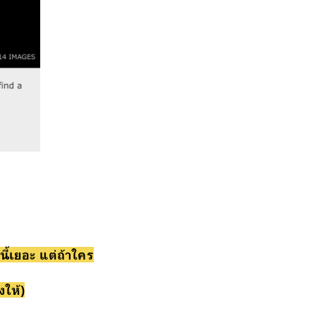
นี้เยอะ แต่ถ้าใคร
ให้)