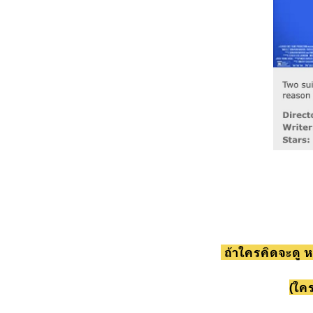
ถ้าใครคิดจะดู หย
(ใค