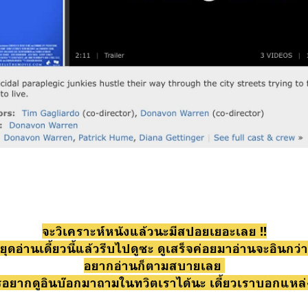
จะวิเคราะห์หนังแล้วนะมีสปอยเยอะเลย !!
ุดอ่านเดี้ยวนี้แล้วรีบไปดูซะ ดูเสร็จค่อยมาอ่านจะอินกว่า
อยากอ่านก็ตามสบายเลย
รอยากดูอินบ๊อกมาถามในทวิตเราได้นะ เดี้ยวเราบอกแหล่ง