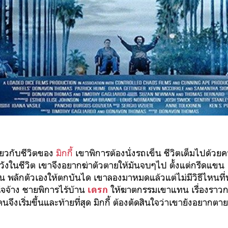
ี่ยวกับชีวิตของ
มิกกี้
เขาพิการต้องนั่งรถเข็น ชีวิตเต็มไปด้ว
้นหวังในชีวิต เขาจึงอยากฆ่าตัวตายให้มันจบๆไป ตั้งแต่กรีดแ
น พลักตัวเองให้ตกบันได เขาลองมาหมดแล้วแต่ไม่มีวิธีไหนที่ท
นใจจ้าง ชายพิการไร้บ้าน
ให้ฆาตกรรมเขาแทน เรื่องราว
เดรก
จึงเริ่มขึ้นและท้ายที่สุด มิกกี้ ต้องตัดสินใจว่าเขายังอยากตายอ