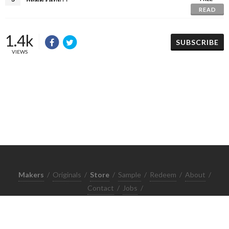
READ
1.4k
SUBSCRIBE
VIEWS
Makers
/
Originals
/
Store
/
Sample
/
Redeem
/
About
/
Contact
/
Jobs
/
Copyrights © 2015 All Rights Reserved by Minimore
ภาพและเนื้อหาในเว็บไซต์นี้เป็นงานมีลิขสิทธิ์ ห้ามทำซ้ำหรือดัดแปลง