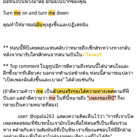
มือหนึ่งบนพวงมาลัย อีกมือในปากของคุณ
Turn
m
e
on and turn
m
e
down
คุณทำให้อารมณ์
ฉัน
พุ่งสูงขึ้นและปฏิเสธฉัน
** ท่อนนี้ฟีปีเคยตอบแฟนคลับว่าหมายถึงเซ็กส์ระหว่างทางกลับ
หลังจากมารับใครสักคนจากสนามบินใน
ทวิตเตอร์
** Top comment ในยูทูปมีการตีความถึงท่อนนี้ได้น่าสนใจและ
ลึกซึ้งมากทีเดียวค่ะ นอกจากคำแปลข้างต้น ท่อนนี้สามารถแปลว่า
“เปิดเพลงฉันดังขึ้นและเบาลง” ได้ด้วยเช่นกัน
(ถ้าตีความคำว่า
me
เป็น
ตัวคนจริงๆจะได้ความทางเพศ
ตามที่ฟี
บีบอก แต่ถ้าตีความว่า
me
ในที่นี้หมายถึง
“เพลงของฟีบี”
ก็จะ
กลายเป็นความหมายที่สอง)
user: @opala263 แสดงความคิดเห็นไว้ว่า "การที่เราเปิด
เพลงคลอขณะที่ขับรถนั้นเรามักเปิดเพื่อให้ดนตรีเป็นเพื่อนร่วม
ทาง คล้ายกับความสัมพันธ์ที่เป็นพิษ เราเพียงแค่ชอบให้มีอีกฝ่าย
อยู่ด้วยเพียงเพื่อให้เราไม่ต้องอยู่คนเดียว แต่ก็ไม่ได้รัก"