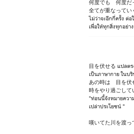
何度でも 何度だ
全てが重なってい
ไม่ว่าจะอีกกี่ครั้ง ต่อใ
เพื่อให้ทุกสิ่งทุกอย่
目を伏せる แปลตรงตัว
เป็นภาษากาย ในบริบ
あの時は 目を伏
時をやり過ごして
"ท่อนนี้จังหมายความ
เปล่าประโยชน์ "
嘆いてた川を渡って ตรงนี้