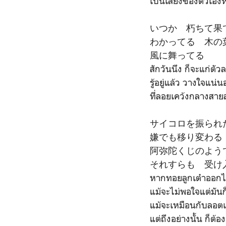
เป็นเสียงของตัวเองหร
いつか 朽ちて果
わかってる 木の
風に舞ってる
สักวันนึง ก็จะแก่ต
รู้อยู่แล้ว วางใจแน
ที่ลอยเคว้งกลางสาย
サイコロを振られ
嫌でも移り変わる
阿弥陀くじのよう
それすらも 受け
หากทอยลูกเต๋าออก
แม้จะไม่พอใจแต่มันก
แม้จะเหมือนกับลอตเต
แต่ถึงอย่างนั้น ก็ต้