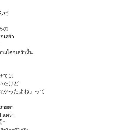
んだ
るの
กเศร้า
ป
ามโศกเศร้านั้น
せては
いたけど
なかったよね」って
บสายตา
 แต่ว่า
้ "