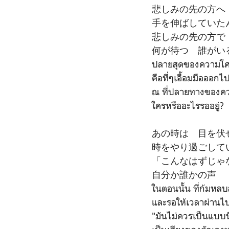
悲しみの先の方へ
手を伸ばしていた
悲しみの先の方で
何が待つ 誰がい
ปลายสุดของความโศ
คือที่ๆเอื้อมมือออกไ
ณ ที่ปลายทางของคว
ใครหรืออะไรรออยู่?
あの時は 目を伏
時をやり過ごして
「こんなはずじゃ
自分か誰かの声
ในตอนนั้น ที่ก้มหล
และรอให้เวลาผ่านไป
"มันไม่ควรเป็นแบบนี