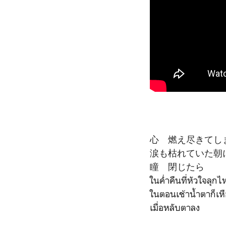
心 燃え尽きてし
涙も枯れていた朝
瞳 閉じたら
ในค่ำคืนที่หัวใจลุกไ
ในตอนเช้าน้ำตาก็เห
เมื่อหลับตาลง