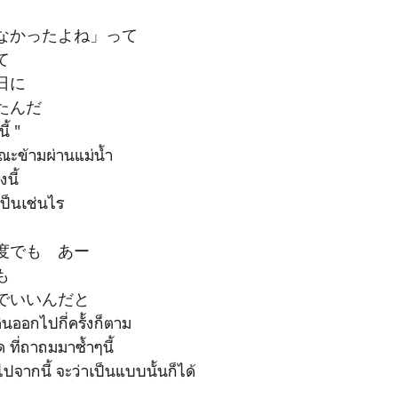
なかったよね」って
て
日に
たんだ
ี้ "
ณะข้ามผ่านแม่น้ำ
งนี้
ะเป็นเช่นไร
度でも あー
も
でいいんだと
ดินออกไปกี่ครั้งก็ตาม
 ที่ถาถมมาซ้ำๆนี้
ยไปจากนี้ จะว่าเป็นแบบนั้นก็ได้