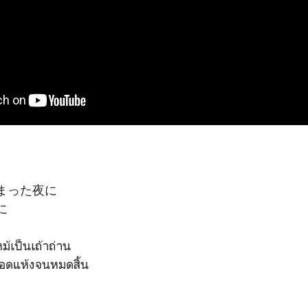
まった夜に
に
หม้เป็นเถ้าถ่าน
ือดแห้งจนหมดสิ้น