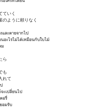
ือใครที่ได้ยิน
てていく
葉のように頼りなく
ัวลงและตายจากไป
่นอนอะไรไม่ได้เหมือนกับใบไม้
ลม
たら
でも
入れて
ไป
็จะเปลี่ยนไป
อรี่
องยอมรับ