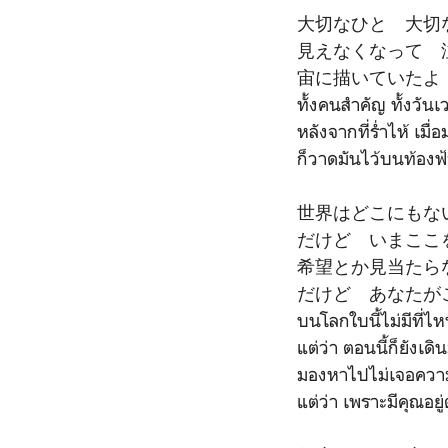
大切なひと 大切
見えなくなって 
宙に描いていたよ
ทั้งคนสำคัญ ทั้งวันเ
หลังจากที่ร่ำไห้ เมื่อ
ก็วาดมันไว้บนท้องฟ
世界はどこにもな
だけど いまここ
希望とか見当たら
だけど あなたが
บนโลกใบนี้ไม่มีที่ไ
แต่ว่า ตอนนี้ก็ยังเดิ
มองหาไปไม่เจอความห
แต่ว่า เพราะมีคุณอยู่