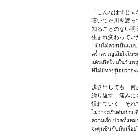
「こんなはずじゃ
嘆いてた川を渡っ
知ることのない明
生まれ変わってい
" มันไม่ควรเป็นแบบน
คร่ำครวญเสียใจในข
แล้วเกิดใหม่ในวันพรุ่
ที่ไม่มีทางรู้เลยว่าจ
歩き出しても 何
繰り返す 痛みに
慣れていく それ
ไม่ว่าจะเริ่มต้นก้าวเ
ความเจ็บปวดทั้งหมด
จะคุ้นชินกับมันเรื่อ