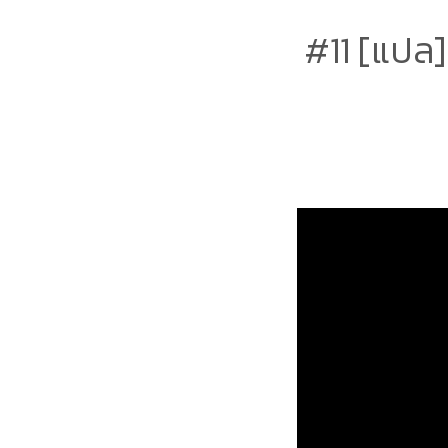
#11 [แปล