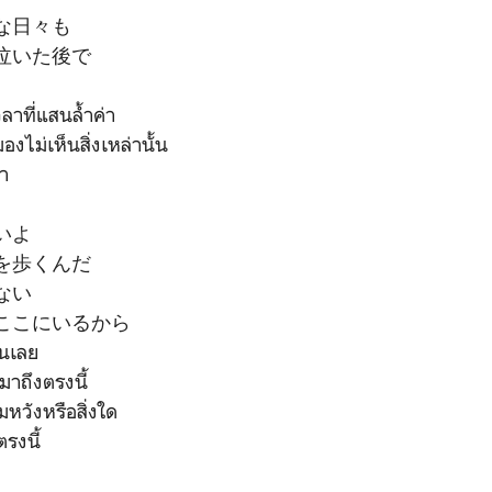
な日々も
泣いた後で
วลาที่แสนล้ำค่า
มองไม่เห็นสิ่งเหล่านั้น
้า
いよ
を歩くんだ
ない
ここにいるから
หนเลย
นมาถึงตรงนี้
วังหรือสิ่งใด
ตรงนี้