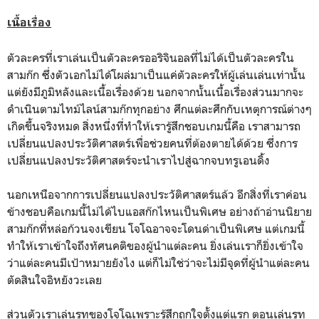
เนื้อเรื่อง
ตัวละครที่เราเล่นเป็นตัวละครออริจินอลที่ไม่ได้เป็นตัวละครใน
สามก๊ก ซึ่งตัวเอกไม่ได้โผล่มาเป็นแค่ตัวละครให้ผู้เล่นเล่นเท่านั้น
แต่ยังมีภูมิหลังและเนื้อเรื่องด้วย นอกจากนั้นเนื้อเรื่องส่วนมากจะ
ดำเนินตามไทม์ไลน์สามก๊กทุกอย่าง ศึกแต่ละศึกกับเหตุการณ์ต่างๆ
เกิดขึ้นจริงหมด สิ่งหนึ่งที่ทำให้เรารู้สึกชอบเกมนี้คือ เราสามารถ
เปลี่ยนแปลงประวัติศาสตร์เพื่อช่วยคนที่ต้องตายได้ด้วย ซึ่งการ
เปลี่ยนแปลงประวัติศาสตร์จะนำเราไปสู่ฉากจบทรูเอนดิ้ง
นอกเหนือจากการเปลี่ยนแปลงประวัติศาสตร์แล้ว อีกสิ่งที่เราค่อน
ข้างชอบคือเกมนี้ไม่ได้ไบแอสก๊กไหนเป็นพิเศษ อย่างถ้าอ่านนิยาย
สามก๊กที่หล่อก้วนจงเขียน โจโฉอาจจะโดนด่าเป็นพิเศษ แต่เกมนี้
ทำให้เราเข้าใจถึงทัศนคติของผู้นำแต่ละคน ยิ่งเล่นเราก็ยิ่งเข้าใจ
ว่าแต่ละคนมีเป้าหมายยังไง แต่ก็ไม่ใช่ว่าจะไม่มีจุดที่ผู้นำแต่ละคน
ตัดสินใจอิหยังวะเลย
ส่วนตัวเราเล่นรูทของโจโฉเพราะรู้สึกถูกใจตั้งแต่แรก ตอนเล่นรูท