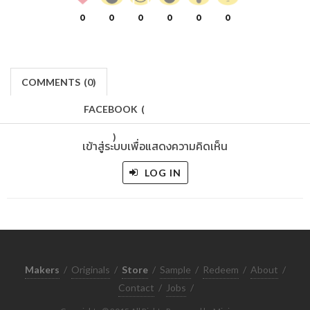
0
0
0
0
0
0
COMMENTS
(
0)
FACEBOOK
(
)
เข้าสู่ระบบเพื่อแสดงความคิดเห็น
LOG IN
Makers
/
Originals
/
Store
/
Sample
/
Redeem
/
About
/
Contact
/
Jobs
/