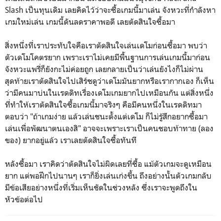
Slash เป็นทุนเดิม เลยคิดไว้ว่าจะซื้อเกมนี้มาเล่น จังหวะที่กำลังหา
เกมใหม่เล่น เกมนี้ดันลดราคาพอดี เลยตัดสินใจซื้อมา
สิ่งหนึ่งที่เราประทับใจคือเราตัดสินใจเล่นเดโมก่อนซื้อมา พบว่า
ตัวเดโมโคตรยาก เพราะเราไม่เคยมีพื้นฐานการเล่นเกมนี้มาก่อน
จังหวะแพรี่ก็ยังกะไม่ค่อยถูก เลยกลายเป็นว่าเล่นยังไงก็ไม่ผ่าน
สุดท้ายเราตัดสินใจไปเสิร์ชดูว่าเดโมมันยากหรือเรากากเอง ก็เห็น
ว่ามีคนมาบ่นในเรดดิทเรื่องเดโมเกมยากไปเหมือนกัน แต่สิ่งหนึ่ง
ที่ทำให้เราตัดสินใจซื้อเกมนี้มาจริงๆ คือมีคนหนึ่งในเรดดิทมา
ตอบว่า "ถ้าเกมง่าย แล้วเล่นชนะตั้งแต่เดโม ก็ไม่รู้สึกอยากซื้อมา
เล่นเพื่อพัฒนาตนเองสิ" อาจจะเพราะเราเป็นคนชอบท้าทาย (ลอง
ของ) ยากอยู่แล้ว เราเลยตัดสินใจซื้อทันที
หลังซื้อมา เราคิดว่าตัดสินใจไม่ผิดเลยที่ซื้อ แม้ตัวเกมจะดูเหมือน
ยาก แต่พอฝึกไปนานๆ เราก็ยิ่งเล่นเก่งขึ้น ถึงอย่างนั้นตัวเกมกลับ
มีข้อเสียอย่างหนึ่งที่เริ่มเห็นชัดในช่วงหลัง ซึ่งเราจะพูดถึงใน
หัวข้อต่อไป