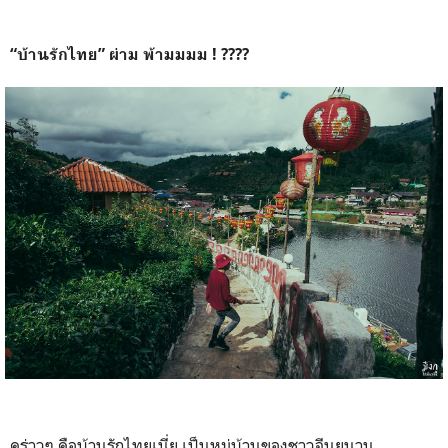
“บ้านรักไทย” ผ่าม พ้ามมมม ! ????
คร่าวๆ คือบ้านรักไทยเนี่ย เป็นหมู่บ้านของชาวจีนยูนาน