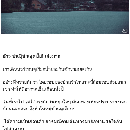
อ้าว บ่นปุ๊ป หยุดปั๊ป! เก่งมาก
เราเดินทัวร์รอบๆเรียกน้ำย่อยกันซักหน่อยละกัน
อย่างที่ทราบกันว่า โดยรอบของบ้านรักไทแห่งนี้ล้อมรอบด้วยแนว
เขา ทำให้มีอากาศเย็นเกือบทั้งปี
วันที่เราไป ไม่ได้ตรงกับวันหยุดใดๆ มีนักท่องเที่ยวประปราย บวก
กับฝนตกด้วย จึงทำให้หมู่บ้านดูเงียบๆ
ได้ความเป็นส่วนตัว อารมณ์คนเดินทางมารักษาแผลใจกัน
ไปอีกแบบ