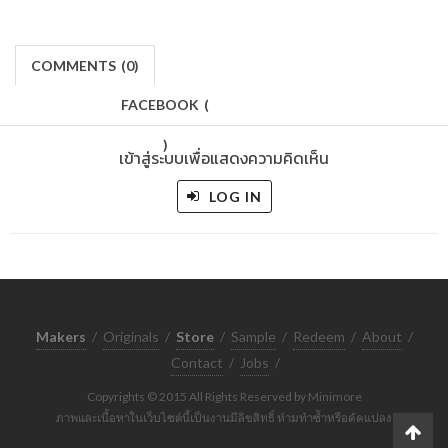
COMMENTS
(
0)
FACEBOOK
(
)
เข้าสู่ระบบเพื่อแสดงความคิดเห็น
LOG IN
Makers
/
Originals
/
Store
/
Sample
/
Redeem
/
About
/
Contact
/
Jobs
/
Copyrights © 2015 All Rights Reserved by Minimore
ภาพและเนื้อหาในเว็บไซต์นี้เป็นงานมีลิขสิทธิ์ ห้ามทำซ้ำหรือดัดแปลง