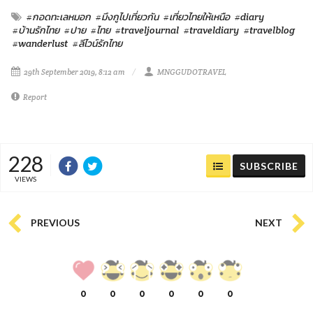
#กอดทะเลหมอก
#มึงกูไปเที่ยวกัน
#เที่ยวไทยให้เหนือ
#diary
#บ้านรักไทย
#ปาย
#ไทย
#traveljournal
#traveldiary
#travelblog
#wanderlust
#ลีไวน์รักไทย
29th September 2019, 8:12 am
MNGGUDOTRAVEL
Report
228
SUBSCRIBE
VIEWS
PREVIOUS
NEXT
0
0
0
0
0
0