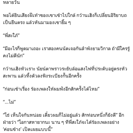
หลายวัน
พอได้ยินเสียงฝีเท้าของเขาเข้าไปใกล้ กว้านเฮิงก็เปลี่ยนอิริยาบถ
เป็นยืนตรง แล้วหันมามองเขายิ้ม ๆ
“พี่สะใภ้”
“มีอะไรก็พูดมาเถอะ เราสองคนนัดเจอกันลำพังยามวิกาล ถ้ามีใครรู้
คงไม่ดีนัก”
กว้านเฮิงหัวเราะ นัยน์ตาพราวระยับล้อแสงไฟที่ประดับอยู่ตรงหัว
สะพาน แล้วทิ้งตัวลงพิงระเบียงกั้นอีกครั้ง
“ก่อนเข้าเรื่อง ร้องเพลงให้ผมฟังอีกสักครั้งได้ไหม”
“…ไม่”
“โธ่ เห็นใจกันหน่อย เดี๋ยวผมก็ไม่อยู่แล้ว สักท่อนหนึ่งก็ยังดี” อีก
ฝ่ายว่า “โอกาสหายากนะ นาน ๆ ทีพี่สะใภ้จะได้ร้องเพลงอย่าง
‘ค่อนข้าง’ เปิดเผยแบบนี้”