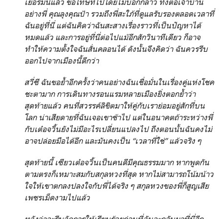
เยอรมนีแล้ว ขอโทษที่ไปโดยไม่บอกกล่าว ทั้งต่อเจ้าบ้าน
อย่างพี่ คุณลุงคุณป้า รวมถึงพี่สะใภ้ที่ดูแลรับรองตลอดเวลาที่
ฉันอยู่ที่นี่ แต่ฉันคิดว่าฉันสะสางเรื่องราวที่เป็นปัญหาได้
หมดแล้ว และการอยู่ที่นี่ต่อไปแม้อีกสักวินาทีเดียว ก็อาจ
ทำให้ความตั้งใจฉันสั่นคลอนได้ ดังนั้นจึงคิดว่า ฉันควรรีบ
ออกไปจากเมืองนี้ดีกว่า
สวี่ซี ฉันขอย้ำอีกครั้งว่าคนอย่างฉันเชื่อมั่นในเรื่องคู่แห่งโชค
ชะตามาก การเดินทางรอนแรมหลายเมืองยิ่งตอกย้ำว่า
สุดท้ายแล้ว คนที่สวรรค์ลิขิตมาให้คู่กับเราย่อมอยู่สักที่บน
โลก น่าเสียดายที่ฉันเจอเขาช้าไป แต่ในอนาคตถ้าระหว่างพี่
กับเต๋อจวิ้นยังไม่มีอะไรเปลี่ยนแปลงไป ถึงตอนนั้นฉันคงไม่
อาจปล่อยมือได้อีก และมันคงเป็น “เวลาที่ใช่” แล้วจริง ๆ
สุดท้ายนี้ เซียวเต๋อจวิ้นเป็นคนดีมีคุณธรรมมาก หากพูดกัน
ตามตรงก็เหมาะสมกับสกุลหวงที่สุด หากไม่สามารถโน้มน้าว
ใจให้เขาตกลงปลงใจกับพี่ได้จริง ๆ สกุลหวงของพี่ก็สูญเสีย
เพชรเม็ดงามไปแล้ว