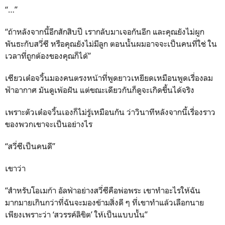
“…”
“ถ้าหลังจากนี้อีกสักสิบปี เรากลับมาเจอกันอีก และคุณยังไม่ผูก
พันธะกับสวี่ซี หรือคุณยังไม่มีลูก ตอนนั้นผมอาจจะเป็นคนที่ใช่ ใน
เวลาที่ถูกต้องของคุณก็ได้”
เซียวเต๋อจวิ้นมองคนตรงหน้าที่พูดยาวเหยียดเหมือนพูดเรื่องลม
ฟ้าอากาศ มันดูเพ้อฝัน แต่ขณะเดียวกันก็ดูจะเกิดขึ้นได้จริง
เพราะตัวเต๋อจวิ้นเองก็ไม่รู้เหมือนกัน ว่าวินาทีหลังจากนี้เรื่องราว
ของพวกเขาจะเป็นอย่างไร
“สวี่ซีเป็นคนดี”
เขาว่า
“สำหรับโอเมก้า อัลฟ่าอย่างสวี่ซีคือพ่อพระ เขาทำอะไรให้ฉัน
มากมายเกินกว่าที่ฉันจะมองข้ามสิ่งดี ๆ ที่เขาทำแล้วเลือกนาย
เพียงเพราะว่า ‘สวรรค์ลิขิต’ ให้เป็นแบบนั้น”