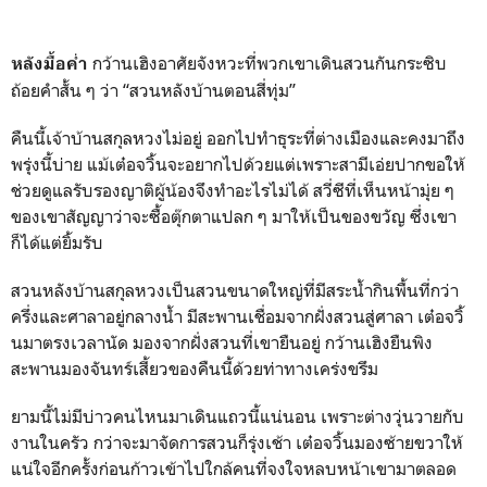
กว้านเฮิงอาศัยจังหวะที่พวกเขาเดินสวนกันกระซิบ
หลังมื้อค่ำ
ถ้อยคำสั้น ๆ ว่า “สวนหลังบ้านตอนสี่ทุ่ม”
คืนนี้เจ้าบ้านสกุลหวงไม่อยู่ ออกไปทำธุระที่ต่างเมืองและคงมาถึง
พรุ่งนี้บ่าย แม้เต๋อจวิ้นจะอยากไปด้วยแต่เพราะสามีเอ่ยปากขอให้
ช่วยดูแลรับรองญาติผู้น้องจึงทำอะไรไม่ได้ สวี่ซีที่เห็นหน้ามุ่ย ๆ
ของเขาสัญญาว่าจะซื้อตุ๊กตาแปลก ๆ มาให้เป็นของขวัญ ซึ่งเขา
ก็ได้แต่ยิ้มรับ
สวนหลังบ้านสกุลหวงเป็นสวนขนาดใหญ่ที่มีสระน้ำกินพื้นที่กว่า
ครึ่งและศาลาอยู่กลางน้ำ มีสะพานเชื่อมจากฝั่งสวนสู่ศาลา เต๋อจวิ้
นมาตรงเวลานัด มองจากฝั่งสวนที่เขายืนอยู่ กว้านเฮิงยืนพิง
สะพานมองจันทร์เสี้ยวของคืนนี้ด้วยท่าทางเคร่งขรึม
ยามนี้ไม่มีบ่าวคนไหนมาเดินแถวนี้แน่นอน เพราะต่างวุ่นวายกับ
งานในครัว กว่าจะมาจัดการสวนก็รุ่งเช้า เต๋อจวิ้นมองซ้ายขวาให้
แน่ใจอีกครั้งก่อนก้าวเข้าไปใกล้คนที่จงใจหลบหน้าเขามาตลอด