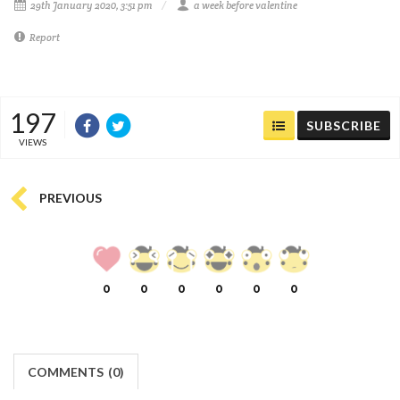
29th January 2020, 3:51 pm
a week before valentine
Report
197
SUBSCRIBE
VIEWS
PREVIOUS
0
0
0
0
0
0
COMMENTS
(
0)