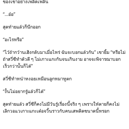
ของเขาอย่างเพลิดเพลิน
“…อ๋อ”
สุดท้ายแล้วก็นึกออก
“อะไรหรือ”
“ไว้ถ้ากว้านเฮิงกลับมาเมื่อไหร่ ฉันจะบอกแล้วกัน” เขายิ้ม “หรือไม่
ถ้าสวี่ซีทำตัวดี ๆ ไม่เกาะแกะกันจนเกินงาม อาจจะพิจารณาบอก
เร็วกว่านั้นก็ได้”
สวี่ซีทำหน้าหงอยเหมือนลูกหมาหูตก
“งั้นไม่อยากรู้แล้วก็ได้”
สุดท้ายแล้ว สวี่ซีก็คงไม่มีวันรู้เรื่องนี้จริง ๆ เพราะให้ตายก็คงไม่
เลิกวอแวเกาะแกะเต๋อจวิ้นราวกับคนเสพติดขนาดนี้หรอก