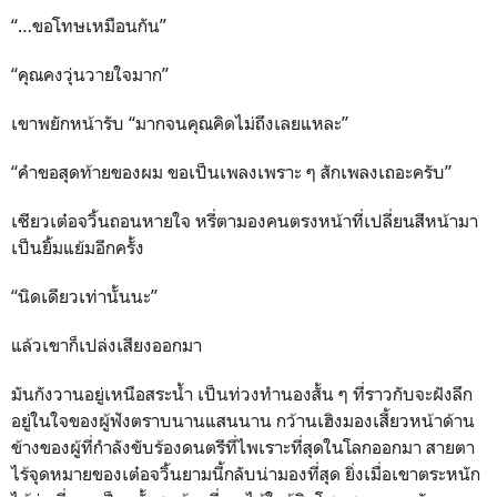
“…ขอโทษเหมือนกัน”
“คุณคงวุ่นวายใจมาก”
เขาพยักหน้ารับ “มากจนคุณคิดไม่ถึงเลยแหละ”
“คำขอสุดท้ายของผม ขอเป็นเพลงเพราะ ๆ สักเพลงเถอะครับ”
เซียวเต๋อจวิ้นถอนหายใจ หรี่ตามองคนตรงหน้าที่เปลี่ยนสีหน้ามา
เป็นยิ้มแย้มอีกครั้ง
“นิดเดียวเท่านั้นนะ”
แล้วเขาก็เปล่งเสียงออกมา
มันกังวานอยู่เหนือสระน้ำ เป็นท่วงทำนองสั้น ๆ ที่ราวกับจะฝังลึก
อยู่ในใจของผู้ฟังตราบนานแสนนาน กว้านเฮิงมองเสี้ยวหน้าด้าน
ข้างของผู้ที่กำลังขับร้องดนตรีที่ไพเราะที่สุดในโลกออกมา สายตา
ไร้จุดหมายของเต๋อจวิ้นยามนี้กลับน่ามองที่สุด ยิ่งเมื่อเขาตระหนัก