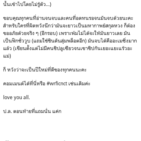
นั้นเข้าไปโดยไม่รู้ตัว...)
ขอบคุณทุกคนที่อ่านจนจบและคนที่อดทนรอจนมันจบด้วยนะคะ
สำหรับใครที่ผิดหวังนึกว่ามันจะยาวเป็นมหากาพย์สกุลหวง ก็ต้อง
ขออภัยด้วยจริง ๆ (อีกรอบ) เพราะพ้มไม่ได้จะให้มันยาวเลย มัน
เป็นฟิกชั่ววูบ (แถมใช้ชินดันสุ่มพล็อตอีก) มันจบได้คืออะเมซิ่งมาก
แล้ว (เขียนตั้งแต่ไม่มีคนชิปลูเซียวจนเขาชิปกันเยอะแยะแร้วอะ
แม่)
ก็ หวังว่าจะเป็นปีใหม่ที่ดีของทุกคนนะคะ
คอมเมนต์ได้ที่นี่หรือ #wrficnct เช่นเดิมค่ะ
love you all.
ป.ล. ตอนท้ายที่แถมนั่น แค่ก