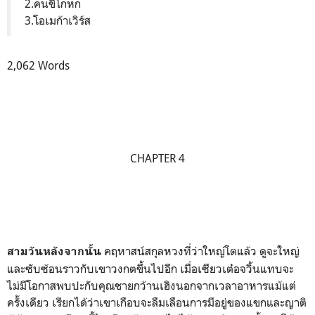
2.คนขี้โกหก
3.โอเมก้าเวิร์ส
2,062 Words
CHAPTER 4
คฤหาสน์สกุลหวงที่ว่าใหญ่โตแล้ว ดูจะใหญ่
สามวันหลังจากนั้น
และซับซ้อนราวกับเขาวงกตขึ้นไปอีก เมื่อเซียวเต๋อจวิ้นแทบจะ
ไม่มีโอกาสพบปะกับคุณชายกว้านเฮิงนอกจากเวลาอาหารแม้แต่
ครั้งเดียว เรียกได้ว่าเขาเกือบจะลืมเลือนการมีอยู่ของแขกและญาติ