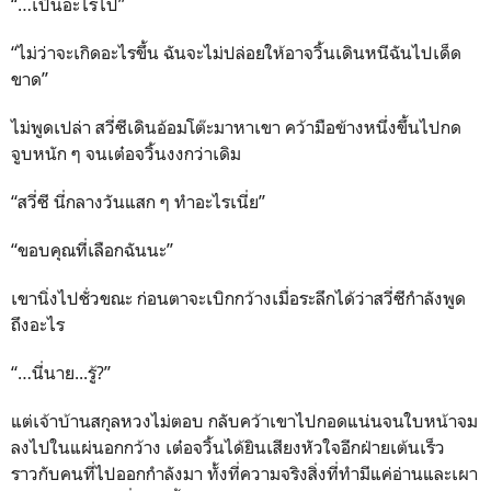
“…เป็นอะไรไป”
“ไม่ว่าจะเกิดอะไรขึ้น ฉันจะไม่ปล่อยให้อาจวิ้นเดินหนีฉันไปเด็ด
ขาด”
ไม่พูดเปล่า สวี่ซีเดินอ้อมโต๊ะมาหาเขา คว้ามือข้างหนึ่งขึ้นไปกด
จูบหนัก ๆ จนเต๋อจวิ้นงงกว่าเดิม
“สวี่ซี นี่กลางวันแสก ๆ ทำอะไรเนี่ย”
“ขอบคุณที่เลือกฉันนะ”
เขานิ่งไปชั่วขณะ ก่อนตาจะเบิกกว้างเมื่อระลึกได้ว่าสวี่ซีกำลังพูด
ถึงอะไร
“…นี่นาย...รู้?”
แต่เจ้าบ้านสกุลหวงไม่ตอบ กลับคว้าเขาไปกอดแน่นจนใบหน้าจม
ลงไปในแผ่นอกกว้าง เต๋อจวิ้นได้ยินเสียงหัวใจอีกฝ่ายเต้นเร็ว
ราวกับคนที่ไปออกกำลังมา ทั้งที่ความจริงสิ่งที่ทำมีแค่อ่านและเผา