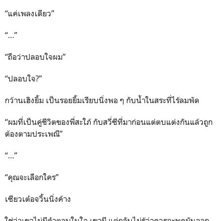
“แค่เพลงเดียว”
“…”
“ถือว่าปลอบใจผม”
“ปลอบใจ?”
กว้านเฮิงยิ้ม เป็นรอยยิ้มเรียบนิ่งพอ ๆ กับน้ำในสระที่ไร้ลมพัด
“ผมที่เป็นคู่ชีวิตของพี่สะใภ้ กับสวี่ซีที่มาก่อนแต่ตบแต่งกันแล้วถูก
ต้องตามประเพณี”
“…”
“คุณจะเลือกใคร”
เซียวเต๋อจวิ้นนิ่งค้าง
ใช่ว่าเขาไม่มีคำตอบในใจ เขามี แต่กลับไม่รู้ว่าควรจะพูดมันออก