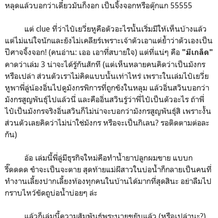
หลุดแล้วบอกว่าเดี๋ยวมันก็งอก เป็นจิ้งจอกหรือตุ๊กแก 55555
แต่ clue ที่ว่าไป๋เยวี่ยหูคือตัวอะไรนั้นเริ่มมีให้เห็นบ้างแล้ว
แต่ไม่แน่ใจนักและยังไม่เคลียร์เพราะเจ้าตัวเอาแต่ย้ำว่าตัวเองเป็น
ปีศาจจิ้งจอก! (คนอ่าน: เออ เอาที่สบายใจ) แต่ที่แน่ๆ คือ
"มีเกล็ด"
คาดว่าเล่ม 3 น่าจะได้รู้กันสักที (แต่เห็นหลายคนคิดว่าเป็นมังกร
หรือเปล่า ส่วนตัวเราไม่คิดแบบนั้นเท่าไหร่ เพราะในเล่มไป๋เยวี่ย
หูพาพี่ลู่น้องอิ่นไปดูมังกรพิการที่ถูกขังในหลุม แล้วอิ่นสวินบอกว่า
มังกรสูญพันธุ์ไปแล้วนี่ และคืออิ่นสวินรู้ว่าพี่ไป๋เป็นตัวอะไร ถ้าพี่
ไป๋เป็นมังกรจริงอิ่นสวินก็ไม่น่าจะบอกว่ามังกรสูญพันธุ์สิ เพราะงั้น
ส่วนตัวเลยคิดว่าไม่น่าใช่มังกร หรือจะเป็นกิเลน? รอติดตามต่อละ
กัน)
อ้อ เล่มนี้พี่ลู่มีธุรกิจใหม่คือทำน้ำยาปลูกผมขาย แบบก
รี๊ดดดด ขำจะเป็นจะตาย สุดท้ายแม่ผีสาวในบ่อน้ำก็กลายเป็นคนที่
ทำงานเลี้ยงปากเลี้ยงท้องทุกคนในบ้านได้มากที่สุดสินะ อย่าลืมไป
กราบไหว้ขัดถูบ่อน้ำบ่อยๆ ล่ะ
แล้วก็เล่มนี้ความสัมพันธ์พระนายขยับแล้ว (หรือเปล่านะ?)