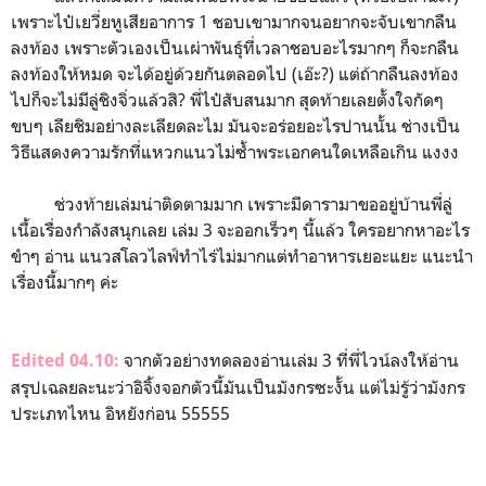
เพราะไป๋เยวี่ยหูเสียอาการ 1 ชอบเขามากจนอยากจะจับเขากลืน
ลงท้อง เพราะตัวเองเป็นเผ่าพันธุ์ที่เวลาชอบอะไรมากๆ ก็จะกลืน
ลงท้องให้หมด จะได้อยู่ด้วยกันตลอดไป (เอ๊ะ?) แต่ถ้ากลืนลงท้อง
ไปก็จะไม่มีลู่ชิงจิ่วแล้วสิ? พี่ไป๋สับสนมาก สุดท้ายเลยตั้งใจกัดๆ
ขบๆ เลียชิมอย่างละเลียดละไม มันจะอร่อยอะไรปานนั้น ช่างเป็น
วิธีแสดงความรักที่แหวกแนวไม่ซ้ำพระเอกคนใดเหลือเกิน แงงง
ช่วงท้ายเล่มน่าติดตามมาก เพราะมีดารามาขออยู่บ้านพี่ลู่
เนื้อเรื่องกำลังสนุกเลย เล่ม 3 จะออกเร็วๆ นี้แล้ว ใครอยากหาอะไร
ขำๆ อ่าน แนวสโลวไลฟ์ทำไร่ไม่มากแต่ทำอาหารเยอะแยะ แนะนำ
เรื่องนี้มากๆ ค่ะ
จากตัวอย่างทดลองอ่านเล่ม 3 ที่พี่ไวน์ลงให้อ่าน
Edited 04.10:
สรุปเฉลยละนะว่าอิจิ้งจอกตัวนี้มันเป็นมังกรซะงั้น แต่ไม่รู้ว่ามังกร
ประเภทไหน อิหยังก่อน 55555