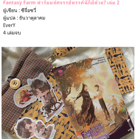
Fantasy Farm ฟาร์มมหัศจรรย์พรรค์นี้ก็มีด้วย? เล่ม 2
ผู้เขียน : ซีจื่อซวี่
ผู้แปล : ธันวาตุลาคม
EverY
4 เล่มจบ