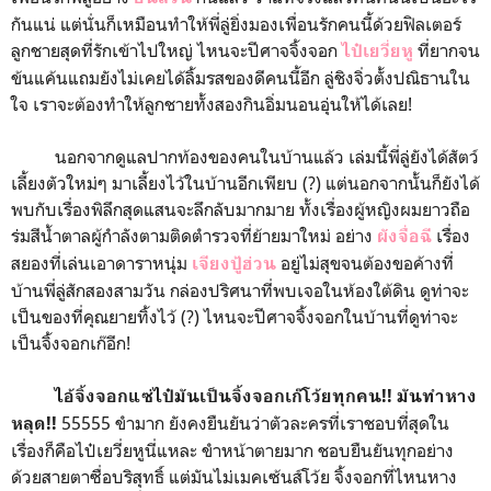
กันแน่ แต่นั่นก็เหมือนทำให้พี่ลู่ยิ่งมองเพื่อนรักคนนี้ด้วยฟิลเตอร์
ลูกชายสุดที่รักเข้าไปใหญ่ ไหนจะปีศาจจิ้งจอก
ที่ยากจน
ไป๋เยวี่ยหู
ข้นแค้นแถมยังไม่เคยได้ลิ้มรสของดีคนนี้อีก ลู่ชิงจิ่วตั้งปณิธานใน
ใจ เราจะต้องทำให้ลูกชายทั้งสองกินอิ่มนอนอุ่นให้ได้เลย!
นอกจากดูแลปากท้องของคนในบ้านแล้ว เล่มนี้พี่ลู่ยังได้สัตว์
เลี้ยงตัวใหม่ๆ มาเลี้ยงไว้ในบ้านอีกเพียบ (?) แต่นอกจากนั้นก็ยังได้
พบกับเรื่องพิลึกสุดแสนจะลึกลับมากมาย ทั้งเรื่องผู้หญิงผมยาวถือ
ร่มสีน้ำตาลผู้กำลังตามติดตำรวจที่ย้ายมาใหม่ อย่าง
เรื่อง
ผังจื่อฉี
สยองที่เล่นเอาดาราหนุ่ม
อยู่ไม่สุขจนต้องขอค้างที่
เจียงปู้ฮ่วน
บ้านพี่ลู่สักสองสามวัน กล่องปริศนาที่พบเจอในห้องใต้ดิน ดูท่าจะ
เป็นของที่คุณยายทิ้งไว้ (?) ไหนจะปีศาจจิ้งจอกในบ้านที่ดูท่าจะ
เป็นจิ้งจอกเก๊อีก!
ไอ้จิ้งจอกแซ่ไป๋มันเป็นจิ้งจอกเก๊โว้ยทุกคน!! มันทำหาง
55555 ขำมาก ยังคงยืนยันว่าตัวละครที่เราชอบที่สุดใน
หลุด!!
เรื่องก็คือไป๋เยวี่ยหูนี่แหละ ขำหน้าตายมาก ชอบยืนยันทุกอย่าง
ด้วยสายตาซื่อบริสุทธิ์ แต่มันไม่เมคเซ้นส์โว้ย จิ้งจอกที่ไหนหาง