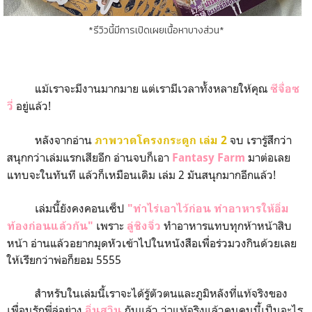
*รีวิวนี้มีการเปิดเผยเนื้อหาบางส่วน*
แม้เราจะมีงานมากมาย แต่เรามีเวลาทั้งหลายให้คุณ
ซีจื่อซ
อยู่แล้ว!
วี่
หลังจากอ่าน
จบ เรารู้สึกว่า
ภาพวาดโครงกระดูก เล่ม 2
สนุกกว่าเล่มแรกเสียอีก อ่านจบก็เอา
มาต่อเลย
Fantasy Farm
แทบจะในทันที แล้วก็เหมือนเดิม เล่ม 2 มันสนุกมากอีกแล้ว!
เล่มนี้ยังคงคอนเซ็ป
"ทำไร่เอาไว้ก่อน ทำอาหารให้อิ่ม
เพราะ
ทำอาหารแทบทุกห้าหน้าสิบ
ท้องก่อนแล้วกัน"
ลู่ชิงจิ่ว
หน้า อ่านแล้วอยากมุดหัวเข้าไปในหนังสือเพื่อร่วมวงกินด้วยเลย
ให้เรียกว่าพ่อก็ยอม 5555
สำหรับในเล่มนี้เราจะได้รู้ตัวตนและภูมิหลังที่แท้จริงของ
เพื่อนรักพี่ลู่อย่าง
กันแล้ว ว่าแท้จริงแล้วคนคนนี้เป็นอะไร
อิ่นสวิน