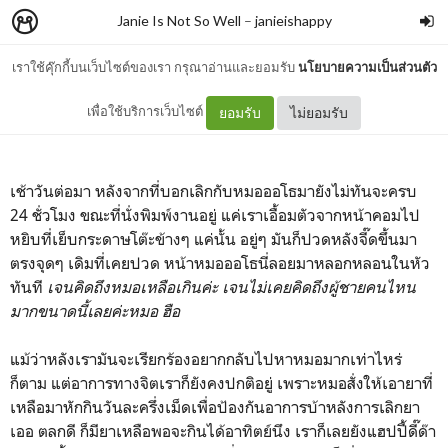
Janie Is Not So Well
–
janieishappy
เราใช้คุ๊กกี้บนเว็บไซต์ของเรา กรุณาอ่านและยอมรับ
นโยบายความเป็นส่วนตัว
คนไข้ออโธปิดิกส์ ครั้งที่ 2
เพื่อใช้บริการเว็บไซต์
ยอมรับ
ไม่ยอมรับ
เช้าวันต่อมา หลังจากที่บอกเลิกกับหมอออโธมายังไม่ทันจะครบ
24 ชั่วโมง ขณะที่นั่งพิมพ์งานอยู่ แค่เราเอื้อมตัวจากหน้าคอมไป
หยิบที่เย็บกระดาษโต๊ะข้างๆ แค่นั้น อยู่ๆ มันก็ปวดหลังจี๊ดขึ้นมา
ตรงจุดๆ เดิมที่เคยปวด หน้าหมอออโธนี่ลอยมาหลอกหลอนในหัว
ทันที
เจนคิดถึงหมอเหลือเกินค่ะ เจนไม่เคยคิดถึงผู้ชายคนไหน
มากขนาดนี้เลยค่ะหมอ ฮือ
แม้ว่าหลังเรามันจะเรียกร้องอยากกลับไปหาหมอมากเท่าไหร่
ก็ตาม แต่อาการทางจิตเราก็ยังคงปกติอยู่ เพราะหมอสั่งให้เอายาที่
เหลือมาหักกินวันละครึ่งเม็ดเพื่อป้องกันอาการบ้าหลังการเลิกยา
เออ ตลกดี ก็มียาเหลือพอจะกินได้อาทิตย์นึง เราก็เลยยังแฮปปี้ดี๊ด๊า