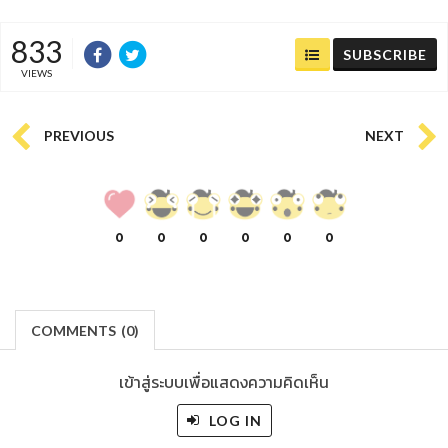
833
SUBSCRIBE
VIEWS
PREVIOUS
NEXT
0
0
0
0
0
0
COMMENTS
(
0)
เข้าสู่ระบบเพื่อแสดงความคิดเห็น
LOG IN