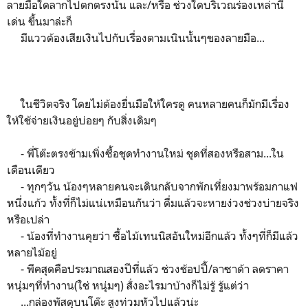
ลายมือใดลากไปตกตรงนั้น และ/หรือ ช่วงใดบริเวณร่องเหล่านี้
เด่น ขึ้นมาล่ะก็
มีแววต้องเสียเงินไปกับเรื่องตามเนินนั้นๆของลายมือ...
ในชีวิตจริง โดยไม่ต้องยื่นมือให้ใครดู คนหลายคนก็มักมีเรื่อง
ให้ใช้จ่ายเงินอยู่บ่อยๆ กับสิ่งเดิมๆ
- พี่โต๊ะตรงข้ามเพิ่งซื้อชุดทำงานใหม่ ชุดที่สองหรือสาม...ใน
เดือนเดียว
- ทุกๆวัน น้องๆหลายคนจะเดินกลับจากพักเที่ยงมาพร้อมกาแฟ
หนึ่งแก้ว ทั้งที่ก็ไม่แน่เหมือนกันว่า ดื่มแล้วจะหายง่วงช่วงบ่ายจริง
หรือเปล่า
- น้องที่ทำงานคุยว่า ซื้อไม้เทนนิสอันใหม่อีกแล้ว ทั้งๆที่ก็มีแล้ว
หลายไม้อยู่
- พีคสุดคือประมาณสองปีที่แล้ว ช่วงช้อปปี้/ลาซาด้า ลดราคา
หนุ่มๆที่ทำงาน(ใช่ หนุ่มๆ) สั่งอะไรมาบ้างก็ไม่รู้ รู้แต่ว่า
...กล่องพัสดุบนโต๊ะ สูงท่วมหัวไปแล้วน่ะ