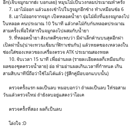
อีก(เจ็บจมูกมากฮ่ะ บอกเลย) หมุนไม้เป็นวงกลมประมาณห้าครั้ง
7. เอาไม้ออก แล้วแยงเข้าไปในรูจมูกอีกข้าง ทำเหมือนข้อ 6
8. เอาไม้ออกจากจมูก เปิดหลอดน้ำยา จุ่มไม้ฝั่งที่แยงจมูกลงไป
ในหลอด คนประมาณ 10 วินาที แล้วกดไม้กับก้นหลอดประมาณ
สามครั้งเพื่อให้สารในจมูกลงไปผสมกับน้ำยา
9. ที่หลอดน้ำยา สังเกตดีๆจะพบว่า มีฝาเล็กด้านบนสุดอีกฝา
เปิดฝานั้น(น่าจะทวนเข็มนาฬิกาเช่นกัน) แล้วหยดของเหลวลงใน
ช่องใส่ของเหลวของเครื่องตรวจ ATK ประมาณสองหยด
10. จับเวลา 15 นาที เพื่ออ่านผล (รายละเอียดผลก็เหมือนกับ
ผลของชุดตรวจน้ำลาย) อ่อ ห้ามอ่านผลเกินเวลาที่กำหนด เกิน
สามสิบนาทีนี่ถือว่าใช้ไม่ได้แล้ว (รู้สึกคู่มือบอกแบบนั้น)
ตรวจครั้งแรก ผลเป็นลบ หมอบอกว่า ถ้าผลเป็นลบ ให้รอสาม
วันแล้วตรวจใหม่ ถ้ายังลบอยู่แสดงว่าโอเค
ตรวจครั้งที่สอง ผลก็เป็นลบ
โล่งใจ :D