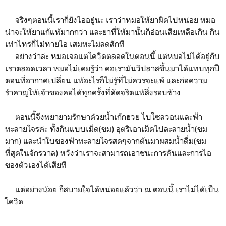
จริงๆตอนนี้เราก็ยังไออยู่นะ เราว่าหมอให้ยาผิดไปหน่อย หมอ
น่าจะให้ยาแก้แพ้มากกว่า และยาที่ให้มานั้นก็อ่อนเสียเหลือเกิน กิน
เท่าไหร่ก็ไม่หายไอ เสมหะไม่ลดสักที
อย่างว่าล่ะ หมอเจอแต่โควิดตลอดในตอนนี้ แต่หมอไม่ได้อยู่กับ
เราตลอดเวลา หมอไม่เคยรู้ว่า คอเรามันวิปลาสขึ้นมาได้แทบทุกปี
ตอนที่อากาศเปลี่ยน แพ้อะไรก็ไม่รู้ที่ไม่ควรจะแพ้ และก่อความ
รำคาญให้เจ้าของคอได้ทุกครั้งที่ดัดจริตแพ้สิ่งรอบข้าง
ตอนนี้จึงพยายามรักษาด้วยน้ำเก๊กฮวย ไบโซลวอนและฟ้า
ทะลายโจรค่ะ ทั้งกินแบบเม็ด(ขม) อุตริเอาเม็ดไปละลายน้ำ(ขม
มาก) และนำใบของฟ้าทะลายโจรสดๆจากต้นมาผสมน้ำดื่ม(ขม
ที่สุดในจักรวาล) หวังว่าเราจะสามารถเอาชนะการคันและการไอ
ของตัวเองได้เสียที
แต่อย่างน้อย ก็สบายใจได้หน่อยแล้วว่า ณ ตอนนี้ เราไม่ได้เป็น
โควิิด