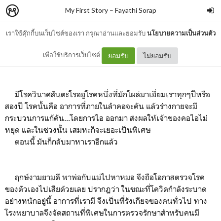
My First Story
–
Fayathi Sorap
เราใช้คุ๊กกี้บนเว็บไซต์ของเรา กรุณาอ่านและยอมรับ
นโยบายความเป็นส่วนตัว
ตรวจ ATK
เพื่อใช้บริการเว็บไซต์
ยอมรับ
ไม่ยอมรับ
มีโรควินาศสันตะโรอยู่โรคหนึ่งที่มักโผล่มาเยี่ยมเราทุกๆปีหรือ
สองปี โรคนั้นคือ อาการที่ภายในลำคอจะคัน แล้วร่างกายจะมี
กระบวนการแก้คัน...โดยการไอ ออกมา ส่งผลให้เจ้าของคอไอไม่
หยุด และในช่วงนั้น เสมหะก็จะเยอะเป็นพิเศษ
ตอนนี้ มันก็กลับมาหาเราอีกแล้ว
ฤกษ์งามยามดี พาพ่อกับแม่ไปหาหมอ จึงถือโอกาสตรวจโรค
ของตัวเองไปเสียด้วยเลย ปรากฏว่า ในขณะที่โควิดกำลังระบาด
อย่างหนักอยู่นี้ อาการที่เรามี จึงเป็นที่รังเกียจของคนทั่วไป ทาง
โรงพยาบาลจึงจัดสถานที่พิเศษในการตรวจรักษาสำหรับคนมี