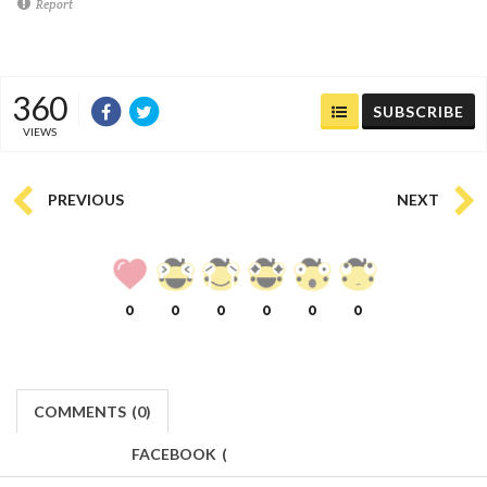
Report
360
SUBSCRIBE
VIEWS
PREVIOUS
NEXT
0
0
0
0
0
0
COMMENTS
(
0)
FACEBOOK
(