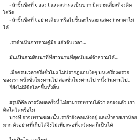
- ถ้าขึ้นขีดที่ c และ t แสดงว่าผลเป็นบวก มีความเสี่ยงที่จะติด
โควิด
- ถ้าขึ้นขีดที่ t อย่างเดียว หรือไม่ขึ้นอะไรเลย แสดงว่าหาค่าไม่
ได้
เราดำเนินการตามคู่มือ แล้วจับเวลา...
มันเป็นสามสิบนาที่ที่ยาวนานที่สุดนับแต่จำความได้...
เมื่อครบเวลาครึ่งชั่วโมง ไม่ปรากฏแถบใดๆ บนเครื่องตรวจ
ของเรา หนึ่งชั่วโมงผ่านไป สองชั่วโมงผ่านไป หนึ่งวันผ่านไป..
ก็ยังไม่มีขีดใดๆขึ้นทั้งสิ้น
สรุปก็คือ การวัดผลครั้งนี้ ไม่สามารถทราบได้ว่า ตกลงแล้ว เรา
ติดโควิดหรือไม่
บางที อาจเพราะขณะนั้นเรากำลังคอแห้งอยู่ และน้ำลายเราน้อย
มาก ตัวอย่า่งที่เก็บได้จึงไม่เพียงพอที่จะวัดผล ก็เป็นได้
ไม่เป็นไร เอาใหม่