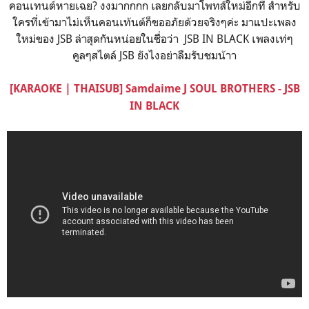
คอนเทนต์หายเฉย? งงมากกกก เลยกลับมาโพทส์ใหม่อีกที สำหรับ
ใครที่เข้ามาไม่เห็นคอนเท้นต์ก็ขออภัยด้วยจริงๆค่ะ มาแปะเพลง
ใหม่ของ JSB ล่าสุดกันหน่อยในชื่อว่า JSB IN BLACK เพลงเท่ๆ
คูลๆสไตล์ JSB ยังไงอย่าลืมรับชมน้าา
[KARAOKE | THAISUB] Samdaime J SOUL BROTHERS - JSB
IN BLACK