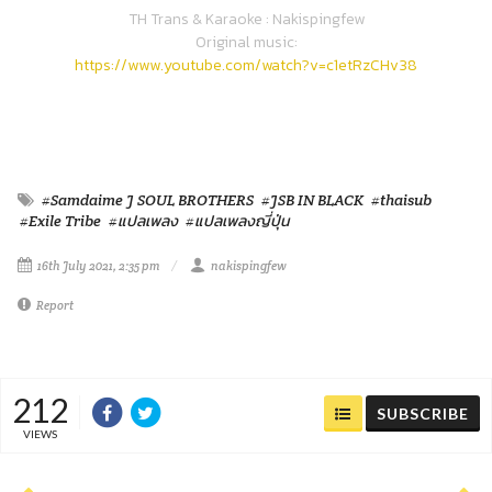
TH Trans & Karaoke : Nakispingfew
Original music:
https://www.youtube.com/watch?v=c1etRzCHv38
#Samdaime J SOUL BROTHERS
#JSB IN BLACK
#thaisub
#Exile Tribe
#แปลเพลง
#แปลเพลงญี่ปุ่น
16th July 2021, 2:35 pm
nakispingfew
Report
212
SUBSCRIBE
VIEWS